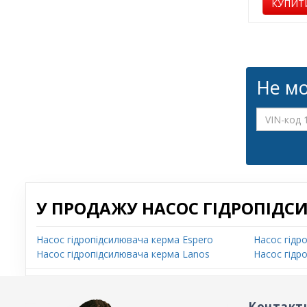
КУПИТ
Не мо
У ПРОДАЖУ НАСОС ГІДРОПІДС
Насос гідропідсилювача керма Espero
Насос гідр
Насос гідропідсилювача керма Lanos
Насос гідр
Контакт