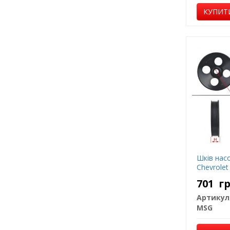
КУПИТ
Шків насо
Chevrolet
701
г
Артикул
MSG