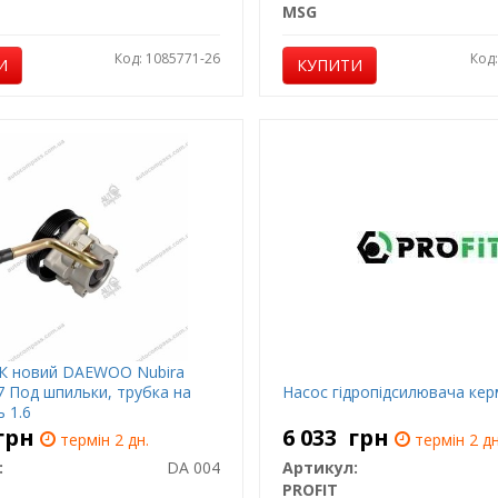
MSG
Код: 1085771-26
Код
И
КУПИТИ
К новий DAEWOO Nubira
7 Под шпильки, трубка на
Насос гідропідсилювача ке
 1.6
грн
6 033
грн
термін 2 дн.
термін 2 дн
:
DA 004
Артикул:
PROFIT