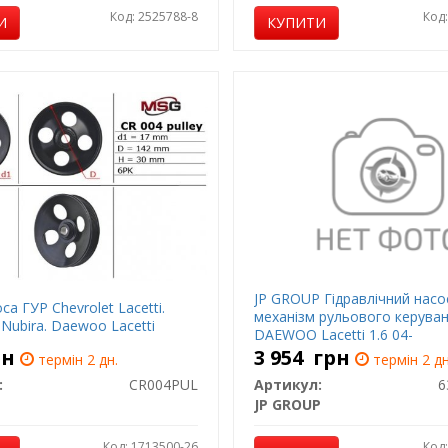
Код: 2525788-8
Код
И
КУПИТИ
JP GROUP Гідравлічний насо
са ГУР Chevrolet Lacetti.
механізм рульового керува
 Nubira. Daewoo Lacetti
DAEWOO Lacetti 1.6 04-
рн
3 954
грн
термін 2 дн.
термін 2 дн
:
CR004PUL
Артикул:
6
JP GROUP
Код: 1713500-26
Код