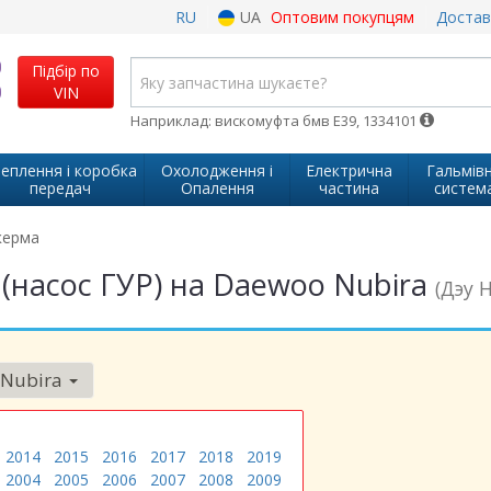
RU
UA
Оптовим покупцям
Достав
Підбір по
VIN
Наприклад: вискомуфта бмв Е39, 1334101
еплення і коробка
Охолодження і
Електрична
Гальмів
передач
Опалення
частина
систем
керма
 (насос ГУР) на Daewoo Nubira
(Дэу 
Nubira
2014
2015
2016
2017
2018
2019
2004
2005
2006
2007
2008
2009