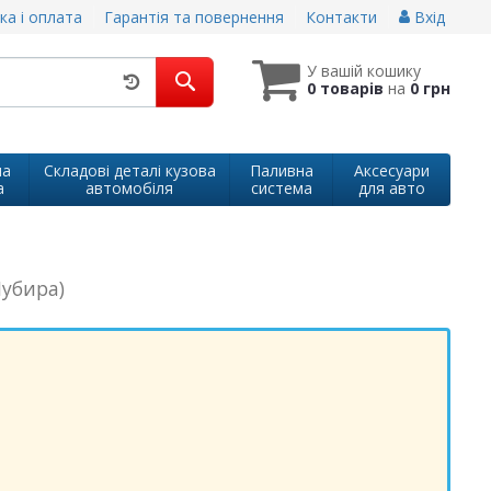
ка і оплата
Гарантія та повернення
Контакти
Вхід
У вашій кошику
0 товарів
на
0 грн
на
Складові деталі кузова
Паливна
Аксесуари
а
автомобіля
система
для авто
Нубира)