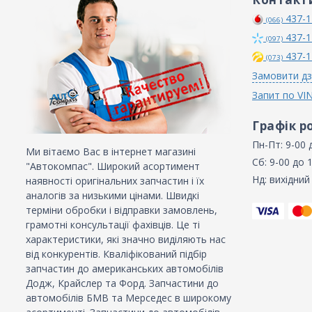
437-1
(066)
437-1
(097)
437-1
(073)
Замовити дз
Запит по VI
Графік р
Пн-Пт: 9-00 
Ми вітаємо Вас в інтернет магазині
Сб: 9-00 до 
"Автокомпас". Широкий асортимент
Нд: вихідний
наявності оригінальних запчастин і їх
аналогів за низькими цінами. Швидкі
терміни обробки і відправки замовлень,
грамотні консультації фахівців. Це ті
характеристики, які значно виділяють нас
від конкурентів. Кваліфікований підбір
запчастин до американських автомобілів
Додж, Крайслер та Форд. Запчастини до
автомобілів БМВ та Мерседес в широкому