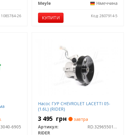
Meyle
Німеччина
: 1085784-26
Код: 2807914-5
КУПИТИ
Насос ГУР CHEVROLET LACETTI 05-
рма
(1.6L) (RIDER)
3 495
грн
.
завтра
3040-6905
Артикул:
RD.3296550113
RIDER