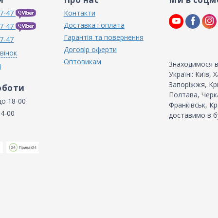
7-47
Контакти
Доставка і оплата
7-47
Гарантія та повернення
7-47
Договір оферти
вінок
Оптовикам
Знаходимося в
N
Україні: Київ,
Запоріжжя, Кри
оботи
Полтава, Черка
до 18-00
Франківськ, Кр
14-00
доставимо в б