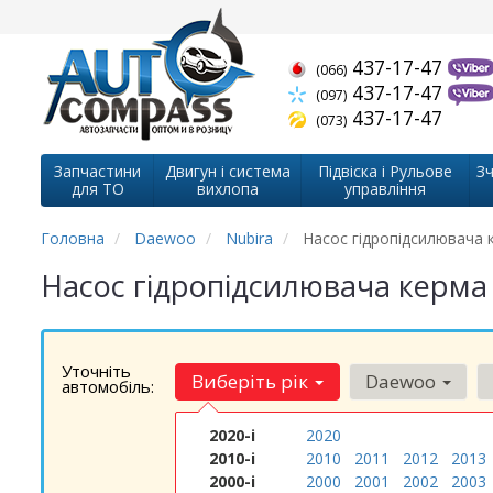
437-17-47
(066)
437-17-47
(097)
437-17-47
(073)
Запчастини
Двигун і система
Підвіска і Рульове
Зч
для ТО
вихлопа
управління
Головна
Daewoo
Nubira
Насос гідропідсилювача 
Насос гідропідсилювача керма
Уточніть
Виберіть рік
Daewoo
автомобіль:
2020-і
2020
2010-і
2010
2011
2012
2013
2000-і
2000
2001
2002
2003