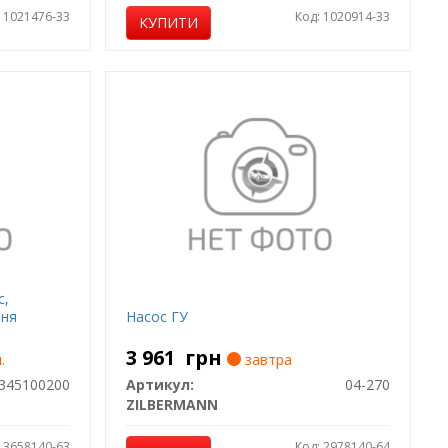
: 1021476-33
Код: 1020914-33
КУПИТИ
с,
ння
Насос ГУ
3 961
грн
.
завтра
345100200
Артикул:
04-270
ZILBERMANN
: 3658140-63
Код: 2978140-64