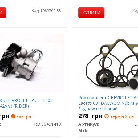
Код: 1085769-33
Ко
И
КУПИТИ
Ремкомплект CHEVROLET Av
К CHEVROLET LACETTI 05-
Lacetti 03-,DAEWOO Nubira 
42мм) (RIDER)
Saginaw не повний
грн
278
грн
завтра
термін 2 дн.
:
RD.96451419
Артикул:
D
MSG