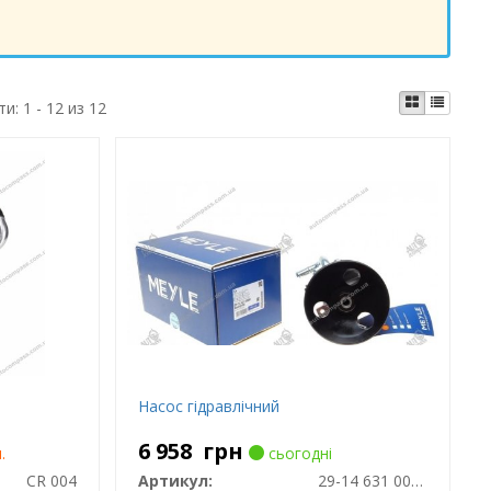
ти:
1 - 12 из 12
Насос гідравлічний
6 958
грн
.
сьогодні
CR 004
Артикул:
29-14 631 0000