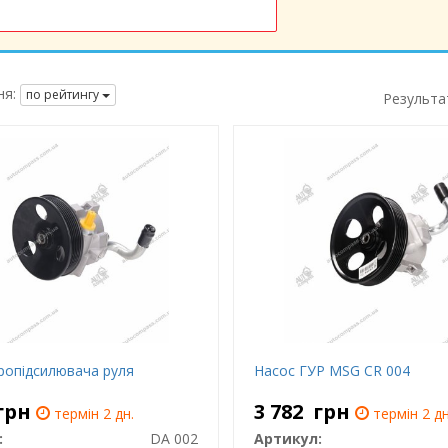
я:
по рейтингу
Результа
дропідсилювача руля
Насос ГУР MSG CR 004
грн
3 782
грн
термін 2 дн.
термін 2 дн
:
DA 002
Артикул: