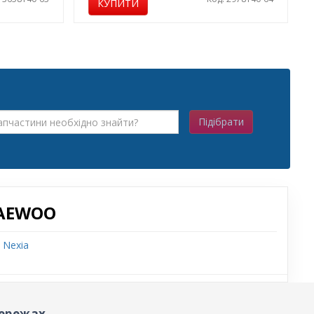
КУПИТИ
Підібрати
DAEWOO
 Nexia
ережах