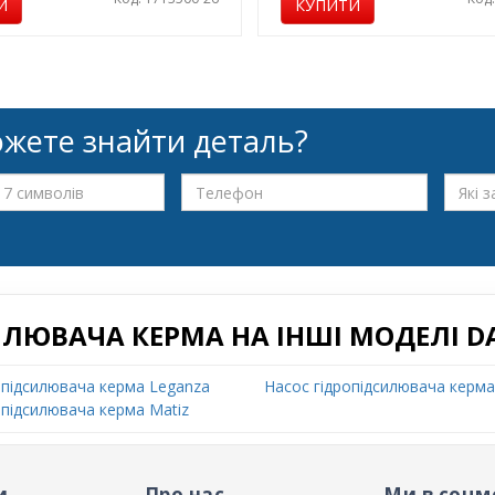
И
КУПИТИ
жете знайти деталь?
ИЛЮВАЧА КЕРМА НА ІНШІ МОДЕЛІ 
опідсилювача керма Leganza
Насос гідропідсилювача керма
опідсилювача керма Matiz
и
Про нас
Ми в соцм