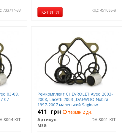
д: 733714-33
Код: 451088-8
КУПИТИ
eo 03-08,
Ремкомплект CHEVROLET Aveo 2003-
97-07
2008, Lacetti 2003-,DAEWOO Nubira
1997-2007 маленький Saginaw
411
грн
термін 2 дн.
A 8004 KIT
Артикул:
DA 8001 KIT
MSG