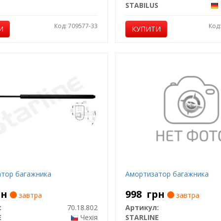
STABILUS
Код: 709577-33
Код
И
КУПИТИ
тор багажника
Амортизатор багажника
рн
998
грн
завтра
завтра
:
70.18.802
Артикул:
E
Чехія
STARLINE