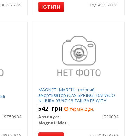
: 3035632-35
Код: 4165809-31
КУПИТИ
MAGNETI MARELLI газовий
амортизатор (GAS SPRING) DAEWOO
ика
NUBIRA 05/97-03 TAILGATE WITH
газовий амортизатор (GAS SPRING) -
542
грн
термін 2 дн.
SEDAN [430719009400]
ST50984
Артикул:
GS0094
Magneti Marelli
д: 3886292-5
Код: 4113585-63