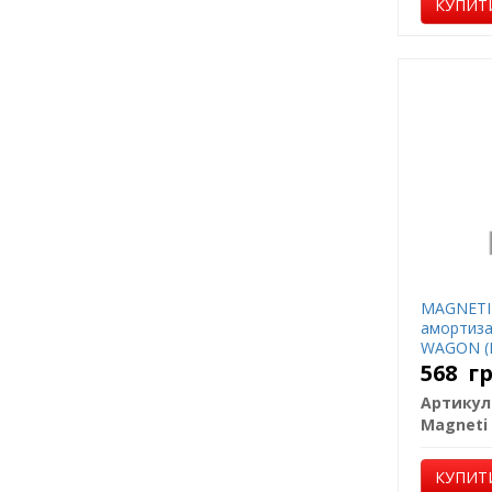
КУПИТ
MAGNETI 
амортиз
WAGON (
568
г
Артикул
КУПИТ