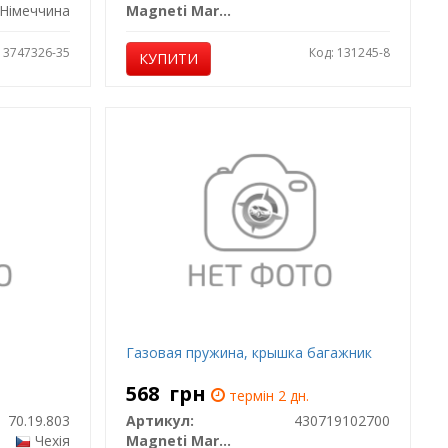
Німеччина
Magneti Marelli
: 3747326-35
Код: 131245-8
КУПИТИ
Газовая пружина, крышка багажник
568
грн
термін 2 дн.
70.19.803
Артикул:
430719102700
Чехія
Magneti Marelli