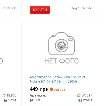
: 3035823-35
Код: 130651-63
КУПИТИ
Амортизатор багажника Chevrolet
Nubira 97- (449/179mm 520N)
449
грн
завтра
70.18.800
Артикул:
ZSJW0017
Чехія
JAPKO
Італія