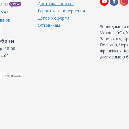
Доставка і оплата
7-47
Гарантія та повернення
7-47
Договір оферти
вінок
Оптовикам
Знаходимося в
N
Україні: Київ,
Запоріжжя, Кри
оботи
Полтава, Черка
до 18-00
Франківськ, Кр
14-00
доставимо в б