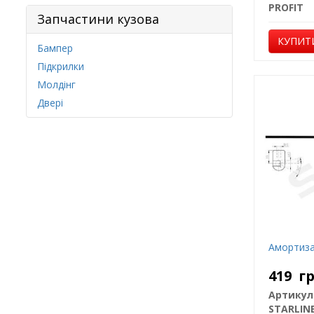
PROFIT
Запчастини кузова
КУПИТ
Бампер
Підкрилки
Молдінг
Двері
Амортиза
419
г
Артикул
STARLIN