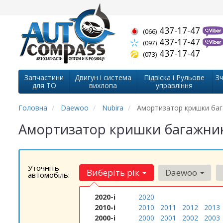
437-17-47
(066)
437-17-47
(097)
437-17-47
(073)
Запчастини
Двигун і система
Підвіска і Рульове
Зч
для ТО
вихлопа
управління
Головна
Daewoo
Nubira
Амортизатор кришки ба
Амортизатор кришки багажник
Уточніть
Виберіть рік
Daewoo
автомобіль:
2020-і
2020
2010-і
2010
2011
2012
2013
2000-і
2000
2001
2002
2003