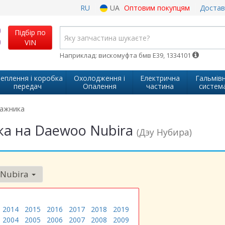
RU
UA
Оптовим покупцям
Достав
Підбір по
VIN
Наприклад: вискомуфта бмв Е39, 1334101
еплення і коробка
Охолодження і
Електрична
Гальмів
передач
Опалення
частина
систем
гажника
а на Daewoo Nubira
(Дэу Нубира)
Nubira
2014
2015
2016
2017
2018
2019
2004
2005
2006
2007
2008
2009