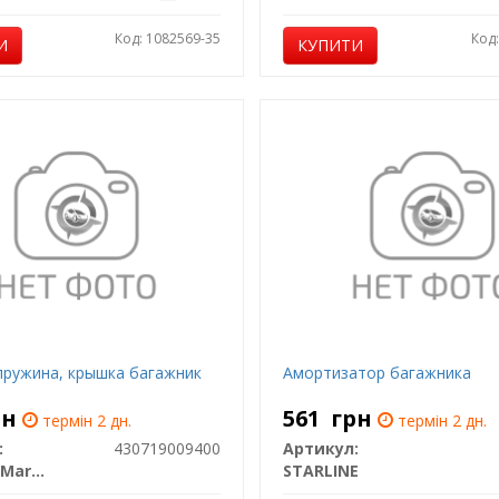
Код: 1082569-35
Код
И
КУПИТИ
пружина, крышка багажник
Амортизатор багажника
рн
561
грн
термін 2 дн.
термін 2 дн.
:
430719009400
Артикул:
Magneti Marelli
STARLINE