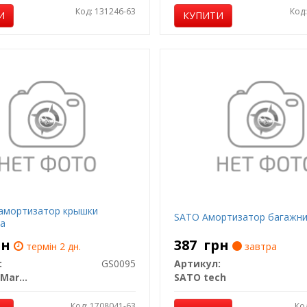
Код: 131246-63
Код
И
КУПИТИ
амортизатор крышки
SATO Амортизатор багажн
а
рн
387
грн
термін 2 дн.
завтра
:
GS0095
Артикул:
Magneti Marelli
SATO tech
Код: 1708041-63
Ко