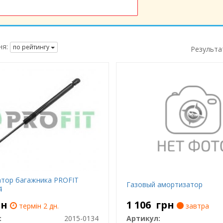
я:
по рейтингу
Результа
тор багажника PROFIT
Газовый амортизатор
4
рн
1 106
грн
термін 2 дн.
завтра
:
2015-0134
Артикул: