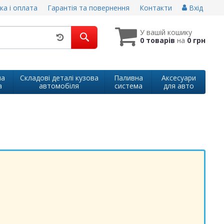
ка і оплата
Гарантія та повернення
Контакти
Вхід
У вашій кошику
0 товарів
на
0 грн
на
Складові деталі кузова
Паливна
Аксесуари
а
автомобіля
система
для авто