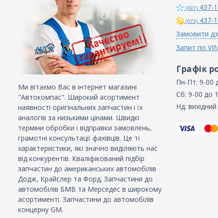
437-1
(097)
437-1
(073)
Замовити дз
Запит по VI
Графік р
Пн-Пт: 9-00 
Ми вітаємо Вас в інтернет магазині
Сб: 9-00 до 
"Автокомпас". Широкий асортимент
Нд: вихідний
наявності оригінальних запчастин і їх
аналогів за низькими цінами. Швидкі
терміни обробки і відправки замовлень,
грамотні консультації фахівців. Це ті
характеристики, які значно виділяють нас
від конкурентів. Кваліфікований підбір
запчастин до американських автомобілів
Додж, Крайслер та Форд. Запчастини до
автомобілів БМВ та Мерседес в широкому
асортименті. Запчастини до автомобілів
концерну GM.