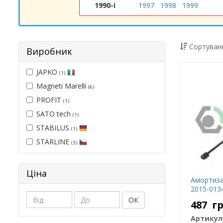
1990-і
1997
1998
1999
Сортуванн
Виробник
JAPKO
(1)
Magneti Marelli
(6)
PROFIT
(1)
SATO tech
(1)
STABILUS
(1)
STARLINE
(3)
Ціна
Амортиза
2015-013
ОК
487
г
Артикул