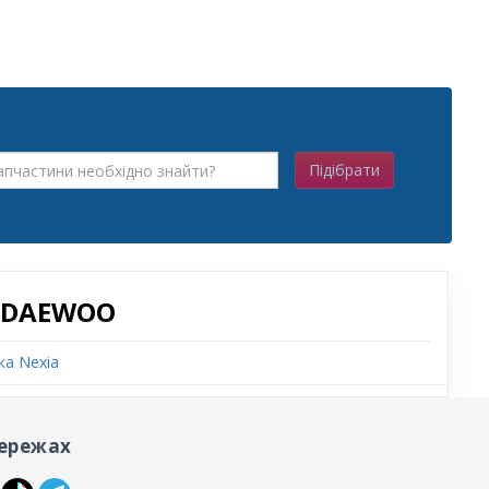
Підібрати
 DAEWOO
а Nexia
ережах