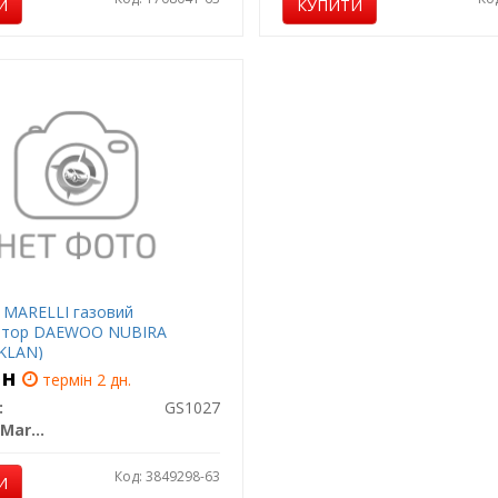
И
КУПИТИ
MARELLI газовий
атор DAEWOO NUBIRA
KLAN)
рн
термін 2 дн.
:
GS1027
Magneti Marelli
Код: 3849298-63
И