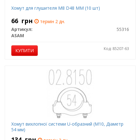
Хомут для глушителя M8 D48 MM (10 шт)
66
грн
термін 2 дн.
Артикул:
55316
ASAM
Код: 85207-63
КУПИТИ
Хомут вихлопної системи U-образний (М10, Діаметр
54 мм)
134
грн