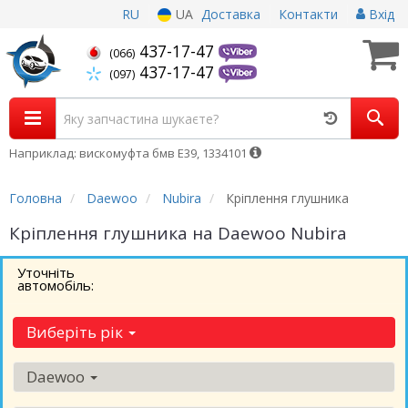
RU
UA
Доставка
Контакти
Вхід
437-17-47
(066)
437-17-47
(097)
Наприклад: вискомуфта бмв Е39, 1334101
Головна
Daewoo
Nubira
Кріплення глушника
Кріплення глушника на Daewoo Nubira
Уточніть
автомобіль:
Виберіть рік
Daewoo