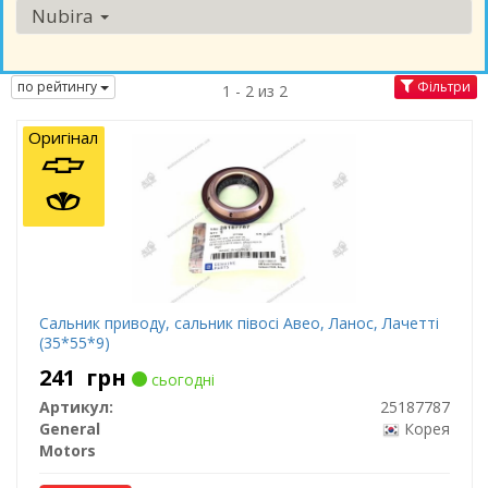
Nubira
по рейтингу
Фільтри
1 - 2 из 2
Оригінал
Сальник приводу, сальник півосі Авео, Ланос, Лачетті
(35*55*9)
241
грн
сьогодні
Артикул:
25187787
General
Корея
Motors