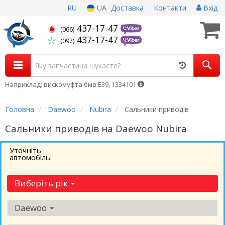
RU
UA
Доставка
Контакти
Вхід
437-17-47
(066)
437-17-47
(097)
Наприклад: вискомуфта бмв Е39, 1334101
Головна
Daewoo
Nubira
Сальники приводів
Сальники приводів на Daewoo Nubira
Уточніть
автомобіль:
Виберіть рік
Daewoo