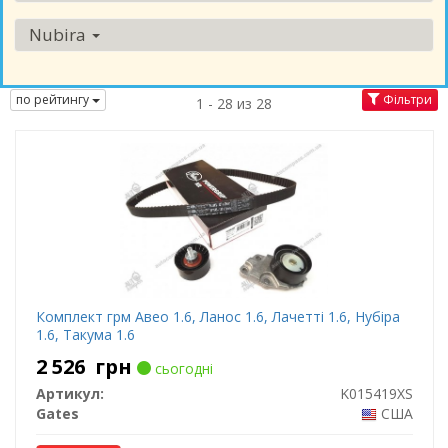
Nubira
по рейтингу
Фільтри
1 - 28 из 28
Комплект грм Авео 1.6, Ланос 1.6, Лачетті 1.6, Нубіра
1.6, Такума 1.6
2 526
грн
сьогодні
Артикул:
K015419XS
Gates
США