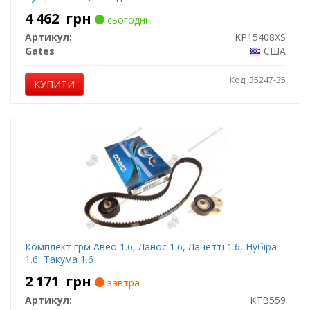
4 462
грн
сьогодні
Артикул:
KP15408XS
Gates
США
Код: 35247-35
КУПИТИ
Комплект грм Авео 1.6, Ланос 1.6, Лачетті 1.6, Нубіра
1.6, Такума 1.6
2 171
грн
завтра
Артикул:
KTB559