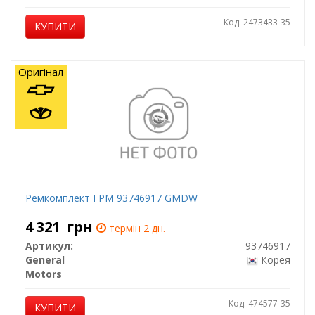
Код: 2473433-35
КУПИТИ
Оригінал
Ремкомплект ГРМ 93746917 GMDW
4 321
грн
термін 2 дн.
Артикул:
93746917
General
Корея
Motors
Код: 474577-35
КУПИТИ