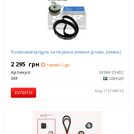
Роликовий модуль натягувача ременя (ролик, ремінь)
2 295
грн
термін 2 дн.
Артикул:
VKMA 05402
SKF
Швеція
Код: 1137448-54
КУПИТИ