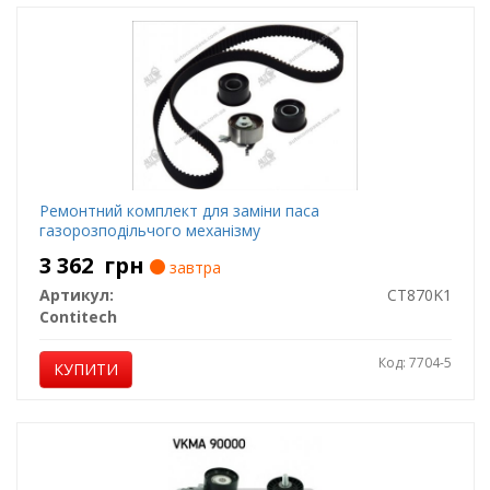
Ремонтний комплект для заміни паса
газорозподільчого механізму
3 362
грн
завтра
Артикул:
CT870K1
Contitech
Код: 7704-5
КУПИТИ