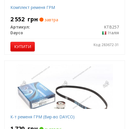
Комплект ременя ГРМ
2 552
грн
завтра
Артикул:
KTB257
Dayco
Італія
Код: 283672-31
КУПИТИ
К-т ременя ГРМ (Вир-во DAYCO)
1 720
грн