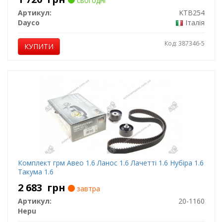
сьогодні
Артикул:
KTB254
Dayco
Італія
Код: 387346-5
КУПИТИ
Комплект грм Авео 1.6 Ланос 1.6 Лачетті 1.6 Нубіра 1.6
Такума 1.6
2 683
грн
завтра
Артикул:
20-1160
Hepu