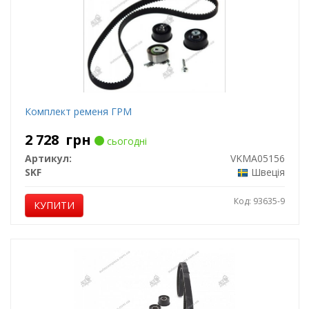
Комплект ременя ГРМ
2 728
грн
сьогодні
Артикул:
VKMA05156
SKF
Швеція
Код: 93635-9
КУПИТИ