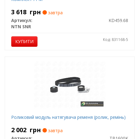
3 618
грн
завтра
Артикул:
KD459.68
NTN SNR
Код: 831168-5
КУПИТИ
Роликовий модуль натягувача ременя (ролик, ремінь)
2 002
грн
завтра
Артикул:
TB1600K