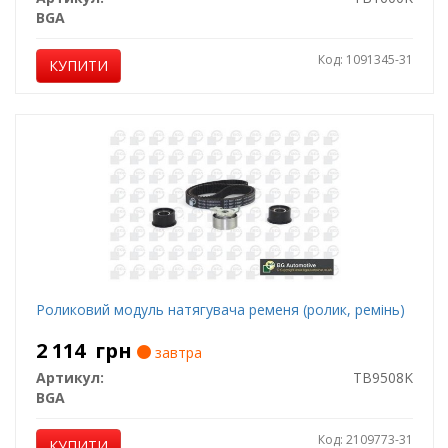
BGA
Код: 1091345-31
КУПИТИ
Роликовий модуль натягувача ременя (ролик, ремінь)
2 114
грн
завтра
Артикул:
TB9508K
BGA
Код: 2109773-31
КУПИТИ