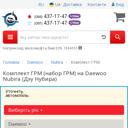
RU
UA
Доставка
Контакти
Вхід
437-17-47
(066)
437-17-47
(097)
Наприклад: вискомуфта бмв Е39, 1334101
Головна
Daewoo
Nubira
Комплект ГРМ
Комплект ГРМ (набор ГРМ) на Daewoo
Nubira (Дэу Нубира)
Уточніть
автомобіль:
Виберіть рік
Daewoo