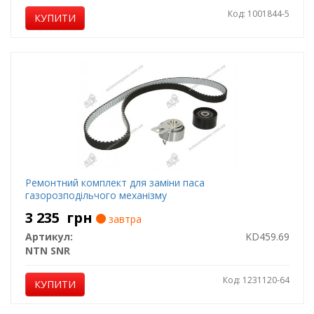
Код: 1001844-5
КУПИТИ
Ремонтний комплект для заміни паса
газорозподільчого механізму
3 235
грн
завтра
Артикул:
KD459.69
NTN SNR
Код: 1231120-64
КУПИТИ