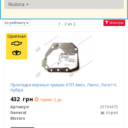
Nubira
по рейтингу
Фільтри
1 - 2 из 2
Оригінал
Прокладка верхньої кришки КПП Авео, Ланос, Лачетті,
Нубіра
432
грн
термін 2 дн.
Артикул:
25194475
General
Корея
Motors