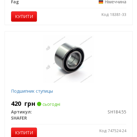
Fag
Німеччина
Код: 18381-33
КУПИТИ
Подшипник ступицы
420
грн
сьогодні
Артикул:
SH184.55
SHAFER
Код: 747524-24
КУПИТИ