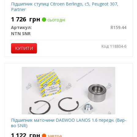
Підшипник ступиці Citroen Berlingo, c5, Peugeot 307,
Partner
1 726
грн
сьогодні
Артикул:
R159.44
NTN SNR
Код: 118804-6
КУПИТИ
Підшипник маточини DAEWOO LANOS 1.6 передн. (Вир-
во SNR)
1 122
грн
завтра