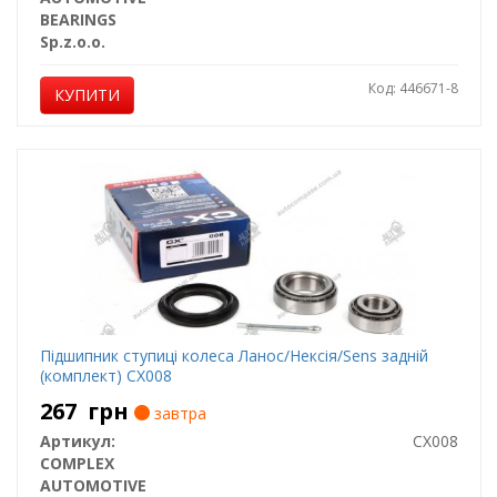
BEARINGS
Sp.z.o.o.
Код: 446671-8
КУПИТИ
Підшипник ступиці колеса Ланос/Нексія/Sens задній
(комплект) CX008
267
грн
завтра
Артикул:
CX008
COMPLEX
AUTOMOTIVE