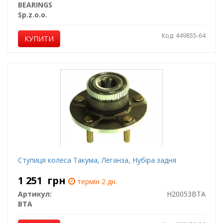
BEARINGS
Sp.z.o.o.
Код: 449855-64
КУПИТИ
Ступиця колеса Такума, Леганза, Нубіра задня
1 251
грн
термін 2 дн.
Артикул:
H20053BTA
BTA