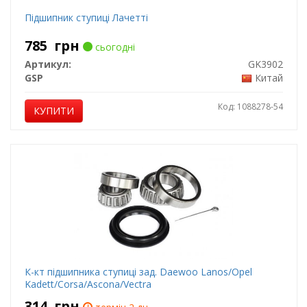
Підшипник ступиці Лачетті
785
грн
сьогодні
Артикул:
GK3902
GSP
Китай
Код: 1088278-54
КУПИТИ
К-кт підшипника ступиці зад. Daewoo Lanos/Opel
Kadett/Corsa/Ascona/Vectra
314
грн