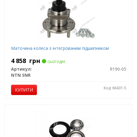
Маточина колеса з інтегрованим підшипником
4 858
грн
сьогодні
Артикул:
R190-05
NTN SNR
Код: 66431-5
КУПИТИ