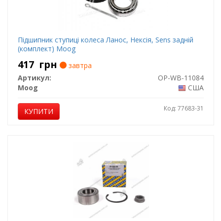
Підшипник ступиці колеса Ланос, Нексія, Sens задній
(комплект) Moog
417
грн
завтра
Артикул:
OP-WB-11084
Moog
США
Код: 77683-31
КУПИТИ