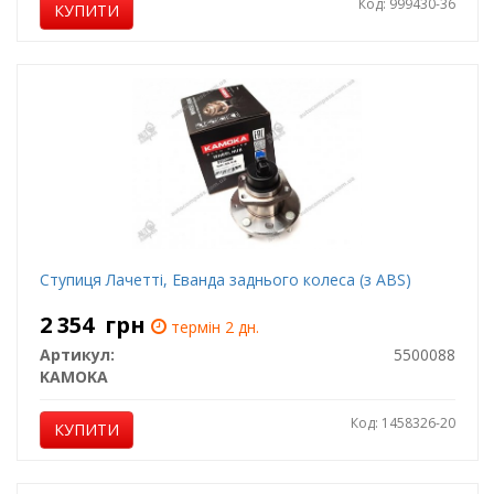
Код: 999430-36
КУПИТИ
Ступиця Лачетті, Еванда заднього колеса (з АВS)
2 354
грн
термін 2 дн.
Артикул:
5500088
KAMOKA
Код: 1458326-20
КУПИТИ