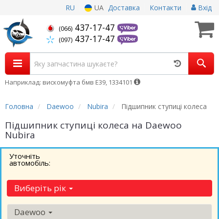
RU
UA
Доставка
Контакти
Вхід
437-17-47
(066)
437-17-47
(097)
Наприклад: вискомуфта бмв Е39, 1334101
Головна
Daewoo
Nubira
Підшипник ступиці колеса
Підшипник ступиці колеса на Daewoo
Nubira
Уточніть
автомобіль:
Виберіть рік
Daewoo