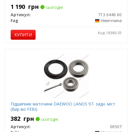
1 190
грн
сьогодні
Артикул:
713 6446 60
Fag
Німеччина
Код: 18380-35
КУПИТИ
Підшипник маточини DAEWOO LANOS 97- задн. міст
(Вир-во FEBI)
382
грн
сьогодні
Артикул:
06507