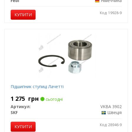
Febi
Німеччина
Код: 19928-9
КУПИТИ
Підшипник ступиці Лачетті
1 275
грн
сьогодні
Артикул:
VKBA 3902
SKF
Швеція
Код: 28946-9
КУПИТИ