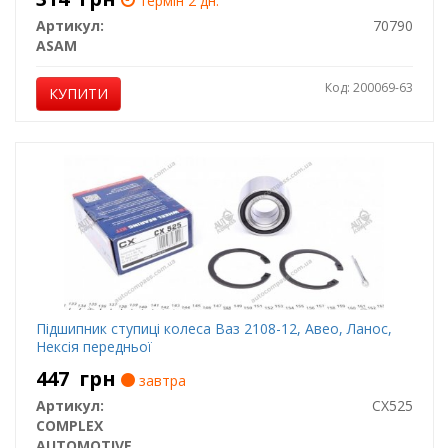
термін 2 дн.
Артикул:
70790
ASAM
Код: 200069-63
КУПИТИ
Підшипник ступиці колеса Ваз 2108-12, Авео, Ланос,
Нексія передньої
447
грн
завтра
Артикул:
CX525
COMPLEX
AUTOMOTIVE