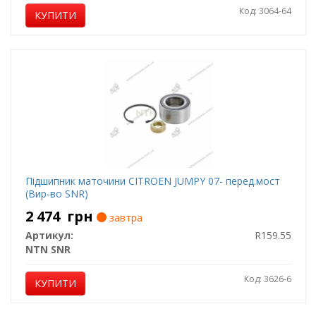
Код: 3064-64
КУПИТИ
Підшипник маточини CITROEN JUMPY 07- перед.мост
(Вир-во SNR)
2 474
грн
завтра
Артикул:
R159.55
NTN SNR
Код: 3626-6
КУПИТИ