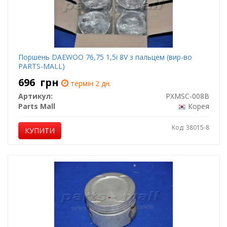
Поршень DAEWOO 76,75 1,5i 8V з пальцем (вир-во
PARTS-MALL)
696
грн
термін 2 дн.
Артикул:
PXMSC-008B
Parts Mall
Корея
Код: 38015-8
КУПИТИ