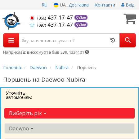
RU
UA
Доставка
Контакти
Вхід
437-17-47
(066)
437-17-47
(097)
Наприклад: вискомуфта бмв Е39, 1334101
Головна
Daewoo
Nubira
Поршень
Поршень на Daewoo Nubira
Уточніть
автомобіль:
Виберіть рік
Daewoo