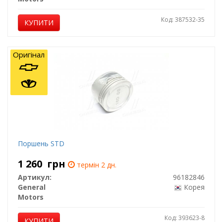
Код: 387532-35
КУПИТИ
Оригінал
Поршень STD
1 260
грн
термін 2 дн.
Артикул:
96182846
General
Корея
Motors
Код: 393623-8
КУПИТИ