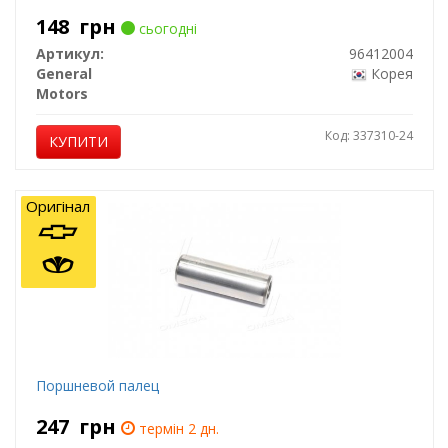
148
грн
сьогодні
Артикул:
96412004
General
Корея
Motors
Код: 337310-24
КУПИТИ
Оригінал
Поршневой палец
247
грн
термін 2 дн.