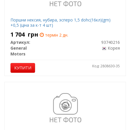
Поршни нексия, нубира, эсперо 1,5 dohc(16кл)(gm)
+0,5 (ціна за к-т 4 шт)
1 704
грн
термін 2 дн.
Артикул:
93740216
General
Корея
Motors
Код: 2808630-35
КУПИТИ