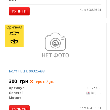
Код: 698826-31
КУПИТИ
Оригінал
Болт ГБЦ E 90325498
300
грн
термін 2 дн.
Артикул:
90325498
General
Корея
Motors
Код: 494301-11
КУПИТИ