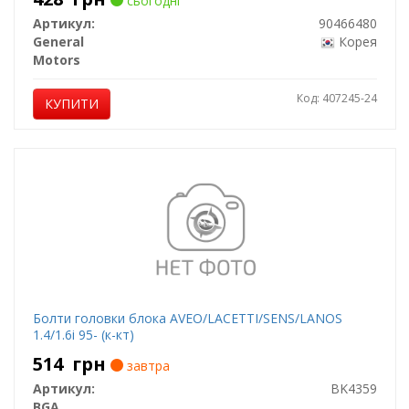
сьогодні
Артикул:
90466480
General
Корея
Motors
Код: 407245-24
КУПИТИ
Болти головки блока AVEO/LACETTI/SENS/LANOS
1.4/1.6i 95- (к-кт)
514
грн
завтра
Артикул:
BK4359
BGA