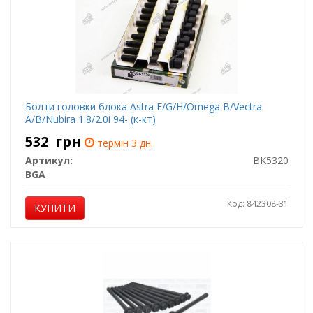
Болти головки блока Astra F/G/H/Omega B/Vectra
A/B/Nubira 1.8/2.0i 94- (к-кт)
532
грн
термін 3 дн.
Артикул:
BK5320
BGA
Код: 842308-31
КУПИТИ