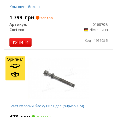
Комплект болтів
1 799
грн
завтра
Артикул:
016070B
Corteco
Німеччина
Код: 1195698-5
КУПИТИ
Оригінал
Болт головки блоку циліндра (вир-во GM)
428
грн