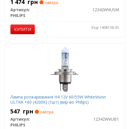
1 474
грн
завтра
Артикул:
12342WVUSM
PHILIPS
Код: 1408138-35
КУПИТИ
Лампа розжарювання H4 12V 60/55W WhiteVision
ULTRA +60 (4200K) (1шт) (вир-во Philips)
547
грн
завтра
Артикул:
12342WVUB1
PHILIPS