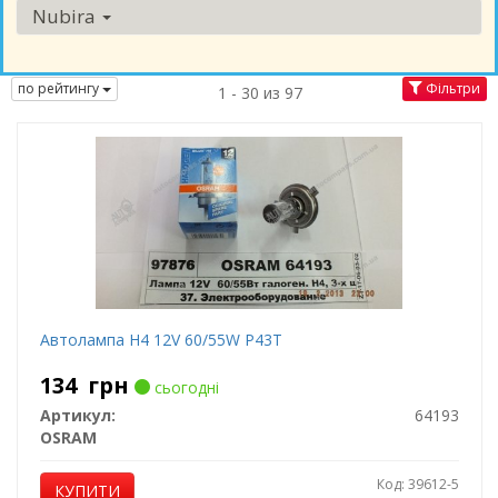
Nubira
по рейтингу
Фільтри
1 - 30 из 97
Автолампа H4 12V 60/55W P43T
134
грн
сьогодні
Артикул:
64193
OSRAM
Код: 39612-5
КУПИТИ