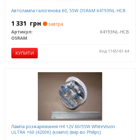
Автолампа галогенова 60, 55W OSRAM 64193NL-HCB
1 331
грн
завтра
Артикул:
64193NL-HCB
OSRAM
Код: 1165161-64
КУПИТИ
Лампа розжарювання H4 12V 60/55W WhiteVision
ULTRA +60 (4200K) (компл) (вир-во Philips)