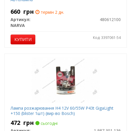
660
грн
термін 2 дн.
Артикул:
480612100
NARVA
Код: 3397061-54
КУПИТИ
Лампа розжарювання H4 12V 60/55W P43t GigaLight
+150 (blister 1шт) (вир-во Bosch)
472
грн
сьогодні
Артикул:
1 987 301 136