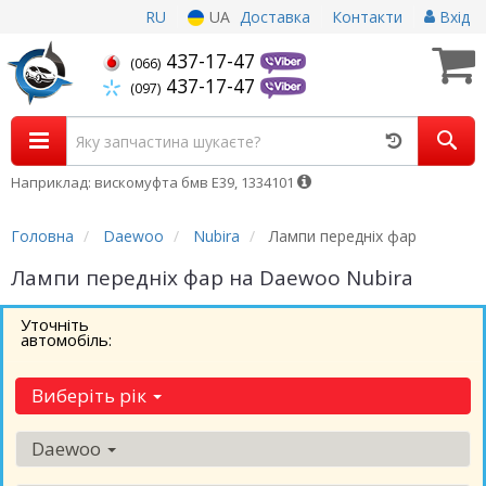
RU
UA
Доставка
Контакти
Вхід
437-17-47
(066)
437-17-47
(097)
Наприклад: вискомуфта бмв Е39, 1334101
Головна
Daewoo
Nubira
Лампи передніх фар
Лампи передніх фар на Daewoo Nubira
Уточніть
автомобіль:
Виберіть рік
Daewoo