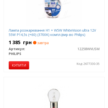
Лампа розжарювання H1 + W5W WhiteVision ultra 12V
55W P14,5s (+60) (3700K) компл.(вир-во Philips)
1 385
грн
завтра
Артикул:
12258WVUSM
PHILIPS
Код: 2677330-35
КУПИТИ