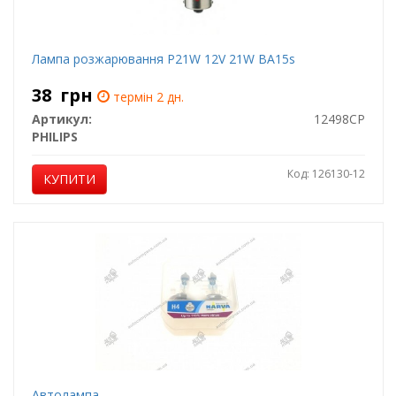
Лампа розжарювання P21W 12V 21W BA15s
38
грн
термін 2 дн.
Артикул:
12498CP
PHILIPS
Код: 126130-12
КУПИТИ
Автолампа