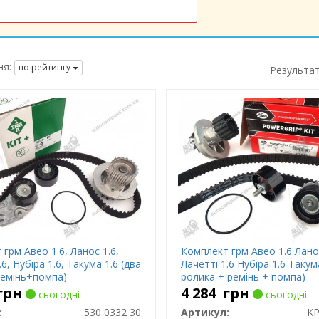
я:
по рейтингу
Результа
грм Авео 1.6, Ланос 1.6,
Комплект грм Авео 1.6 Лано
.6, Нубіра 1.6, Такума 1.6 (два
Лачетті 1.6 Нубіра 1.6 Такум
емінь+помпа)
ролика + ремінь + помпа)
грн
4 284
грн
сьогодні
сьогодні
:
530 0332 30
Артикул:
KP