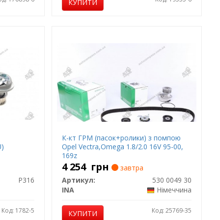
КУПИТИ
К-кт ГРМ (пасок+ролики) з помпою
U)
Opel Vectra,Omega 1.8/2.0 16V 95-00,
169z
4 254
грн
завтра
P316
Артикул:
530 0049 30
INA
Німеччина
Код: 1782-5
Код: 25769-35
КУПИТИ