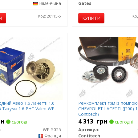
Німеччина
Gates
Код: 20115-5
Ко
И
КУПИТИ
яний Авео 1.6 Лачетті 1.6
Ремкомплект грм із помпою
6 Такума 1.6 PHC Valeo WP-
CHEVROLET LACETTI (J200) 1
Contitech)
рн
4 313
грн
сьогодні
сьогодні
:
WP-5025
Артикул:
Франція
Contitech