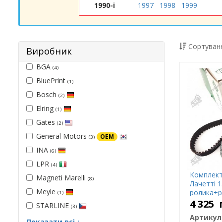
1990-і
1997
1998
1999
Сортуванн
Виробник
BGA
(4)
BluePrint
(1)
Bosch
(2)
Elring
(1)
Gates
(2)
General Motors
OEM
(3)
INA
(6)
LPR
(4)
Комплект 
Magneti Marelli
(8)
Лачетті 1
Meyle
ролика+р
(1)
4 325
STARLINE
(3)
Артикул
Показати всі ↓