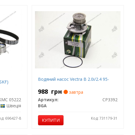
Водяний насос Vectra B 2.0i/2.4 95-
SKF)
988
грн
завтра
KMC 05222
Артикул:
CP3392
Швеція
BGA
од: 696427-8
Код: 731179-31
КУПИТИ