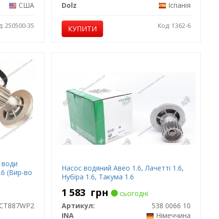
США
Dolz
Іспанія
д: 250500-35
Код: 1362-6
КУПИТИ
 води
Насос водяний Авео 1.6, Лачетті 1.6,
.6 (Вир-во
Нубіра 1.6, Такума 1.6
1 583
грн
сьогодні
CT887WP2
Артикул:
538 0066 10
INA
Німеччина