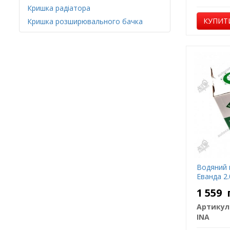
Кришка радіатора
КУПИТ
Кришка розширювального бачка
Водяний н
Еванда 2.
1 559
Артикул
INA