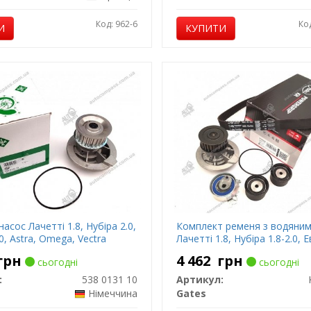
Код: 962-6
Ко
И
КУПИТИ
асос Лачетті 1.8, Нубіра 2.0,
Комплект ременя з водяни
0, Astra, Omega, Vectra
Лачетті 1.8, Нубіра 1.8-2.0, 
грн
4 462
грн
сьогодні
сьогодні
:
538 0131 10
Артикул:
Німеччина
Gates