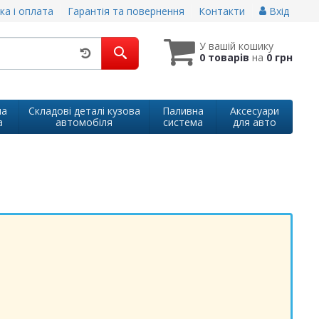
ка і оплата
Гарантія та повернення
Контакти
Вхід
У вашій кошику
0 товарів
на
0 грн
на
Складові деталі кузова
Паливна
Аксесуари
а
автомобіля
система
для авто