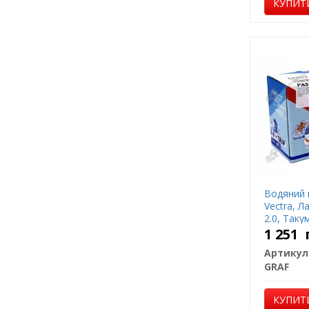
КУПИТ
Водяний 
Vectra, Л
2.0, Таку
1 251
Артикул
GRAF
КУПИТ