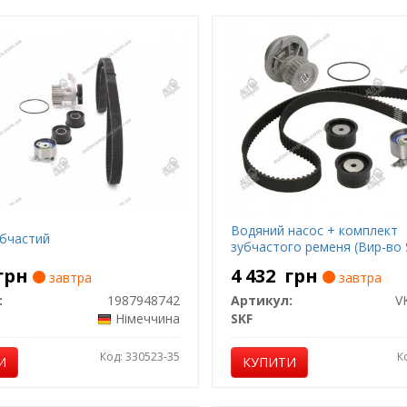
Водяний насос + комплект
убчастий
зубчастого ременя (Вир-во 
грн
4 432
грн
завтра
завтра
:
1987948742
Артикул:
V
Німеччина
SKF
Код: 330523-35
К
И
КУПИТИ