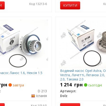
Код: 13213-6
К
И
КУПИТИ
Водяний насос Opel Astra, 
асос Ланос 1.6, Нексія 1.5
Vectra, Лачетті, Леганза 2.0,
2.0, Такума 2.0
грн
1 214
грн
завтра
сьогодні
:
D 213
Артикул:
Іспанія
Dolz
Код: 1014-5
К