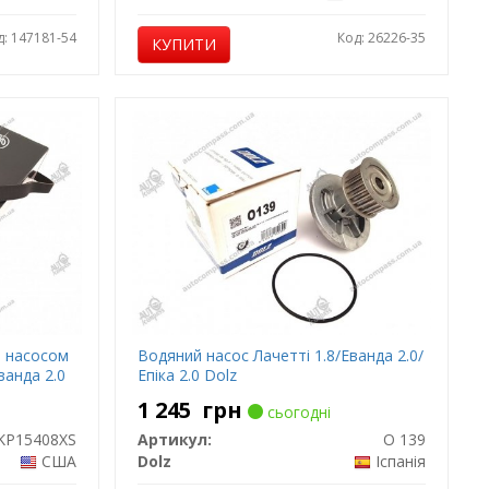
д: 147181-54
Код: 26226-35
КУПИТИ
м насосом
Водяний насос Лачетті 1.8/Еванда 2.0/
Еванда 2.0
Епіка 2.0 Dolz
1 245
грн
сьогодні
KP15408XS
Артикул:
O 139
США
Dolz
Іспанія