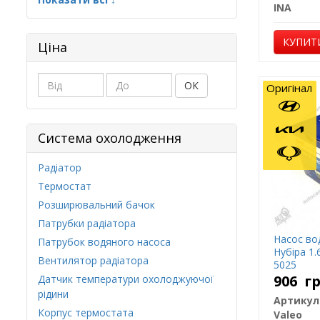
INA
КУПИТ
Ціна
ОК
Оригінал
Система охолодження
Радіатор
Термостат
Розширювальний бачок
Патрубки радіатора
Насос вод
Патрубок водяного насоса
Нубіра 1.
Вентилятор радіатора
5025
906
г
Датчик температури охолоджуючої
рідини
Артикул
Корпус термостата
Valeo