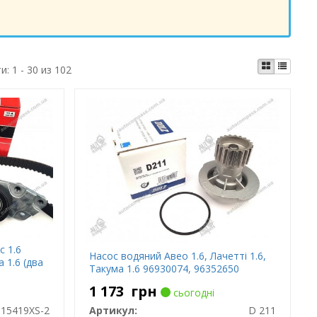
ти:
1 - 30 из 102
с 1.6
Насос водяний Авео 1.6, Лачетті 1.6,
а 1.6 (два
Такума 1.6 96930074, 96352650
1 173
грн
сьогодні
15419XS-2
Артикул:
D 211