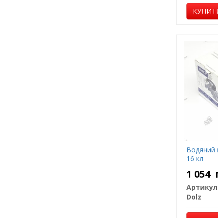
КУПИТ
Водяний н
16 кл
1 054
Артикул
Dolz