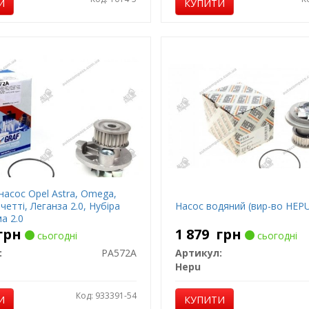
И
КУПИТИ
насос Opel Astra, Omega,
ачетті, Леганза 2.0, Нубіра
Насос водяний (вир-во HEP
ма 2.0
грн
1 879
грн
сьогодні
сьогодні
:
PA572A
Артикул:
Hepu
Код: 933391-54
И
КУПИТИ