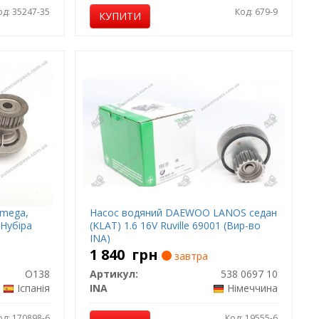
од: 35247-35
Код: 679-9
КУПИТИ
Omega,
Насос водяний DAEWOO LANOS седан
 Нубіра
(KLAT) 1.6 16V Ruville 69001 (Вир-во
INA)
1 840
грн
завтра
O138
Артикул:
538 0697 10
Іспанія
INA
Німеччина
од: 170898-6
Код: 19555-6