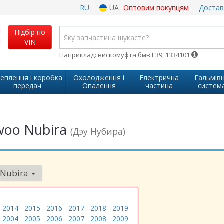
RU
UA
Оптовим покупцям
Достав
Підбір по
VIN
Наприклад: вискомуфта бмв Е39, 1334101
еплення і коробка
Охолодження і
Електрична
Гальмів
передач
Опалення
частина
систем
woo Nubira
(Дэу Нубира)
Nubira
2014
2015
2016
2017
2018
2019
2004
2005
2006
2007
2008
2009