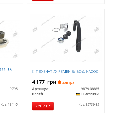
тті 1.6
К-Т ЗУБЧАТИХ РЕМЕНІВ/ ВОД. НАСОС
4 177
грн
завтра
P795
Артикул:
1987948885
Bosch
Німеччина
Код: 1841-5
Код: 85739-35
КУПИТИ