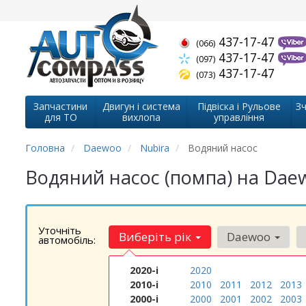
437-17-47
(066)
437-17-47
(097)
437-17-47
(073)
Запчастини
Двигун і система
Підвіска і Рульове
Зч
для ТО
вихлопа
управління
Головна
Daewoo
Nubira
Водяний насос
Водяний насос (помпа) на Dae
Уточніть
Виберіть рік
Daewoo
автомобіль:
2020-і
2020
2010-і
2010
2011
2012
2013
2000-і
2000
2001
2002
2003