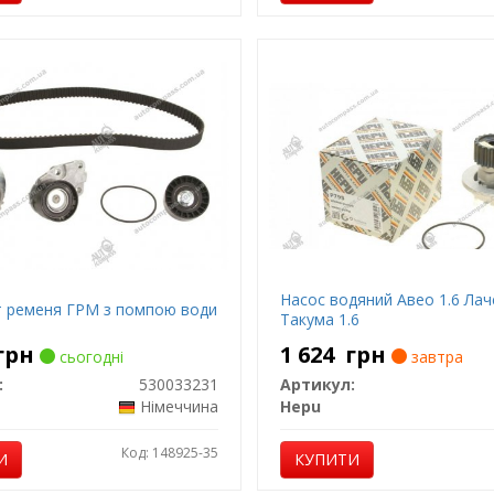
Насос водяний Авео 1.6 Лаче
 ременя ГРМ з помпою води
Такума 1.6
грн
1 624
грн
сьогодні
завтра
:
530033231
Артикул:
Німеччина
Hepu
Код: 148925-35
И
КУПИТИ