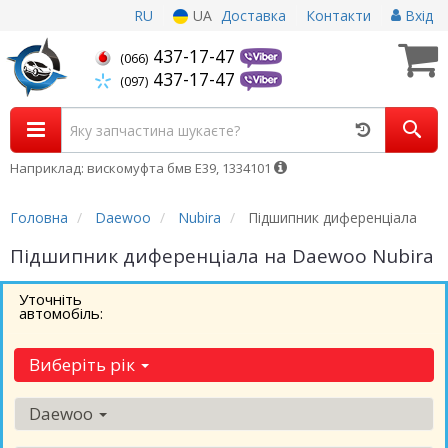
RU
UA
Доставка
Контакти
Вхід
437-17-47
(066)
437-17-47
(097)
Наприклад: вискомуфта бмв Е39, 1334101
Головна
Daewoo
Nubira
Підшипник диференціала
Підшипник диференціала на Daewoo Nubira
Уточніть
автомобіль:
Виберіть рік
Daewoo