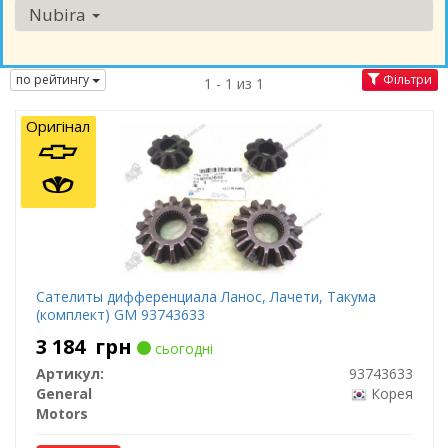
Nubira
по рейтингу
Фільтри
1 - 1 из 1
Оригінал
Сателиты дифференциала Ланос, Лачети, Такума
(комплект) GM 93743633
3 184
грн
сьогодні
Артикул:
93743633
General
Корея
Motors