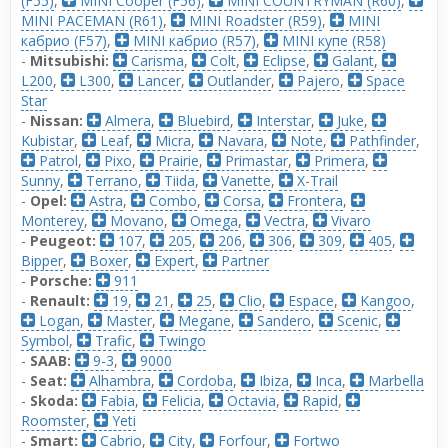
(F55)
,
MINI Cooper (F56)
,
MINI COUNTRYMAN (R60)
,
MINI PACEMAN (R61)
,
MINI Roadster (R59)
,
MINI
кабрио (F57)
,
MINI кабрио (R57)
,
MINI купе (R58)
-
Mitsubishi:
Carisma
,
Colt
,
Eclipse
,
Galant
,
L200
,
L300
,
Lancer
,
Outlander
,
Pajero
,
Space
Star
-
Nissan:
Almera
,
Bluebird
,
Interstar
,
Juke
,
Kubistar
,
Leaf
,
Micra
,
Navara
,
Note
,
Pathfinder
,
Patrol
,
Pixo
,
Prairie
,
Primastar
,
Primera
,
Sunny
,
Terrano
,
Tiida
,
Vanette
,
X-Trail
-
Opel:
Astra
,
Combo
,
Corsa
,
Frontera
,
Monterey
,
Movano
,
Omega
,
Vectra
,
Vivaro
-
Peugeot:
107
,
205
,
206
,
306
,
309
,
405
,
Bipper
,
Boxer
,
Expert
,
Partner
-
Porsche:
911
-
Renault:
19
,
21
,
25
,
Clio
,
Espace
,
Kangoo
,
Logan
,
Master
,
Megane
,
Sandero
,
Scenic
,
Symbol
,
Trafic
,
Twingo
-
SAAB:
9-3
,
9000
-
Seat:
Alhambra
,
Cordoba
,
Ibiza
,
Inca
,
Marbella
-
Skoda:
Fabia
,
Felicia
,
Octavia
,
Rapid
,
Roomster
,
Yeti
-
Smart:
Cabrio
,
City
,
Forfour
,
Fortwo