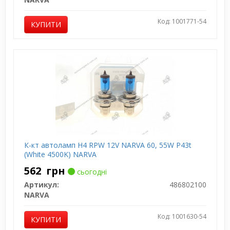
Код: 1001771-54
КУПИТИ
К-кт автоламп H4 RPW 12V NARVA 60, 55W P43t
(White 4500K) NARVA
562
грн
сьогодні
Артикул:
486802100
NARVA
Код: 1001630-54
КУПИТИ