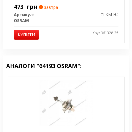
473
грн
завтра
Артикул:
CLKM H4
OSRAM
Код: 961328-35
КУПИТИ
АНАЛОГИ "64193 OSRAM":