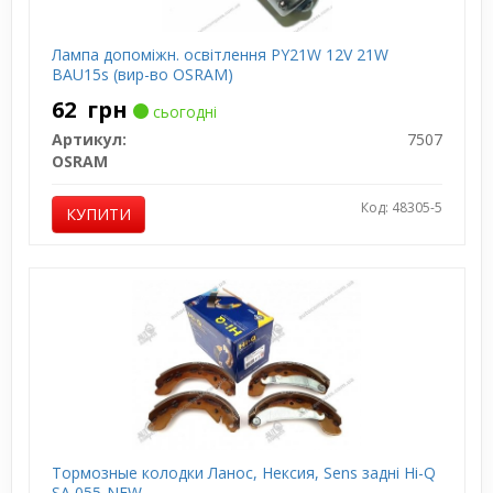
Лампа допоміжн. освітлення РY21W 12V 21W
ВАU15s (вир-во OSRAM)
62
грн
сьогодні
Артикул:
7507
OSRAM
Код: 48305-5
КУПИТИ
Тормозные колодки Ланос, Нексия, Sens задні Hi-Q
SA 055-NEW