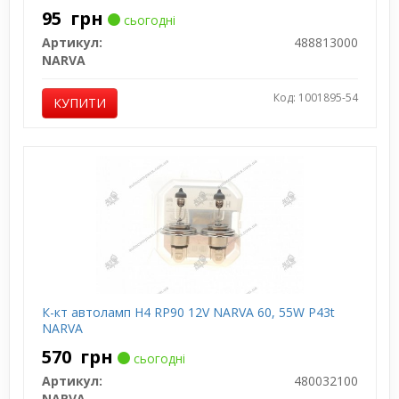
95
грн
сьогодні
Артикул:
488813000
NARVA
Код: 1001895-54
КУПИТИ
К-кт автоламп H4 RP90 12V NARVA 60, 55W P43t
NARVA
570
грн
сьогодні
Артикул:
480032100
NARVA