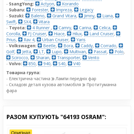
-
SsangYong:
Actyon
,
Korando
-
Subaru:
Forester
,
Impreza
,
Legacy
-
Suzuki:
Baleno
,
Grand Vitara
,
Jimny
,
Liana
,
Swift
,
SX4
,
Vitara
-
Toyota:
4 Runner
,
Camry
,
Carina
,
Celica
,
Corolla
,
FJ Cruiser
,
Hiace
,
Hilux
,
Land Cruiser
,
Prius
,
Rav 4
,
Urban Cruiser
,
Yaris
-
Volkswagen:
Beetle
,
Bora
,
Caddy
,
Corrado
,
Golf
,
Jetta
,
LT
,
Lupo
,
Multivan
,
Passat
,
Polo
,
Scirocco
,
Sharan
,
Transporter
,
Vento
-
Volvo:
850
,
940
,
S40
,
V40
Товарна група:
- Електрична частина
Лампи передніх фар
- Складові деталі кузова автомобіля
Протитуманна
фара
РАЗОМ КУПУЮТЬ "64193 OSRAM":
Оригінал