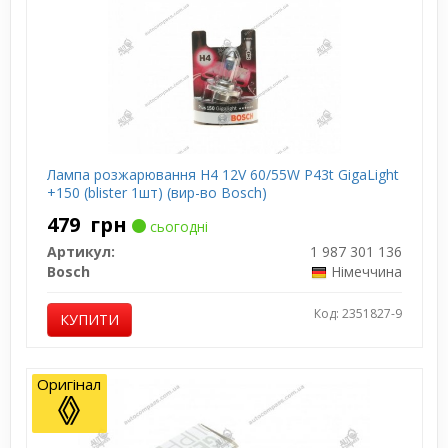
Лампа розжарювання H4 12V 60/55W P43t GigaLight
+150 (blister 1шт) (вир-во Bosch)
479
грн
сьогодні
Артикул:
1 987 301 136
Bosch
Німеччина
Код: 2351827-9
КУПИТИ
Оригінал