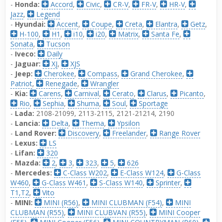
-
Honda:
Accord
,
Civic
,
CR-V
,
FR-V
,
HR-V
,
Jazz
,
Legend
-
Hyundai:
Accent
,
Coupe
,
Creta
,
Elantra
,
Getz
,
H-100
,
H1
,
i10
,
i20
,
Matrix
,
Santa Fe
,
Sonata
,
Tucson
-
Iveco:
Daily
-
Jaguar:
XJ
,
XJS
-
Jeep:
Cherokee
,
Compass
,
Grand Cherokee
,
Patriot
,
Renegade
,
Wrangler
-
Kia:
Carens
,
Carnival
,
Cerato
,
Clarus
,
Picanto
,
Rio
,
Sephia
,
Shuma
,
Soul
,
Sportage
-
Lada:
2108-21099, 2113-2115
,
2121-21214
,
2190
-
Lancia:
Delta
,
Thema
,
Ypsilon
-
Land Rover:
Discovery
,
Freelander
,
Range Rover
-
Lexus:
LS
-
Lifan:
320
-
Mazda:
2
,
3
,
323
,
5
,
626
-
Mercedes:
C-Class W202
,
E-Class W124
,
G-Class
W460
,
G-Class W461
,
S-Class W140
,
Sprinter
,
T1,T2
,
Vito
-
MINI:
MINI (R56)
,
MINI CLUBMAN (F54)
,
MINI
CLUBMAN (R55)
,
MINI CLUBVAN (R55)
,
MINI Cooper