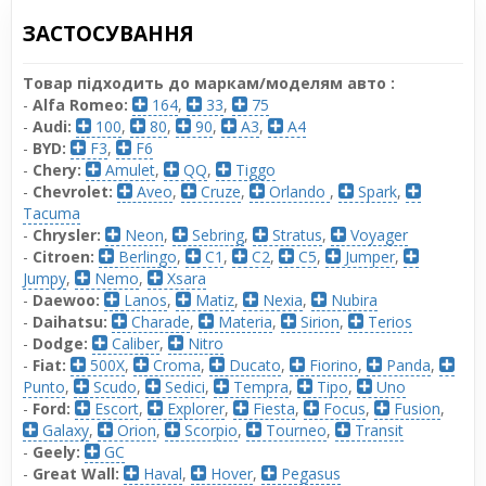
ЗАСТОСУВАННЯ
Товар підходить до маркам/моделям авто :
-
Alfa Romeo:
164
,
33
,
75
-
Audi:
100
,
80
,
90
,
A3
,
A4
-
BYD:
F3
,
F6
-
Chery:
Amulet
,
QQ
,
Tiggo
-
Chevrolet:
Aveo
,
Cruze
,
Orlando
,
Spark
,
Tacuma
-
Chrysler:
Neon
,
Sebring
,
Stratus
,
Voyager
-
Citroen:
Berlingo
,
C1
,
C2
,
C5
,
Jumper
,
Jumpy
,
Nemo
,
Xsara
-
Daewoo:
Lanos
,
Matiz
,
Nexia
,
Nubira
-
Daihatsu:
Charade
,
Materia
,
Sirion
,
Terios
-
Dodge:
Caliber
,
Nitro
-
Fiat:
500X
,
Croma
,
Ducato
,
Fiorino
,
Panda
,
Punto
,
Scudo
,
Sedici
,
Tempra
,
Tipo
,
Uno
-
Ford:
Escort
,
Explorer
,
Fiesta
,
Focus
,
Fusion
,
Galaxy
,
Orion
,
Scorpio
,
Tourneo
,
Transit
-
Geely:
GC
-
Great Wall:
Haval
,
Hover
,
Pegasus