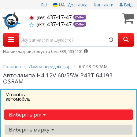
RU
UA
Доставка
Контакти
Вхід
437-17-47
(066)
437-17-47
(097)
Наприклад: вискомуфта бмв Е39, 1334101
Головна
Лампи передніх фар
64193 OSRAM
Автолампа H4 12V 60/55W P43T 64193
OSRAM
Уточніть
автомобіль:
Виберіть рік
Виберіть марку