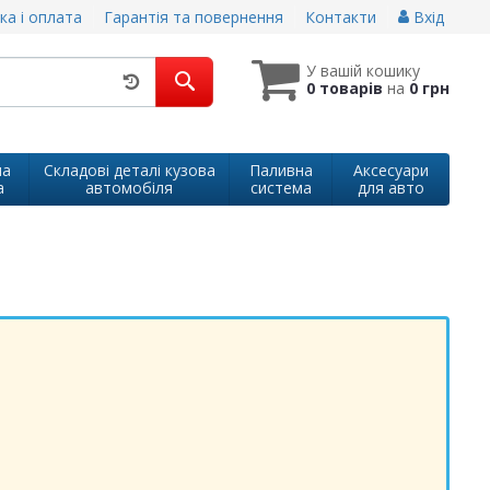
ка і оплата
Гарантія та повернення
Контакти
Вхід
У вашій кошику
0 товарів
на
0 грн
на
Складові деталі кузова
Паливна
Аксесуари
а
автомобіля
система
для авто