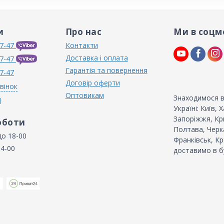
и
Про нас
Ми в соцм
7-47
Контакти
Доставка і оплата
7-47
Гарантія та повернення
7-47
Договір оферти
вінок
Оптовикам
Знаходимося в
N
Україні: Київ,
Запоріжжя, Кри
оботи
Полтава, Черка
до 18-00
Франківськ, Кр
14-00
доставимо в б