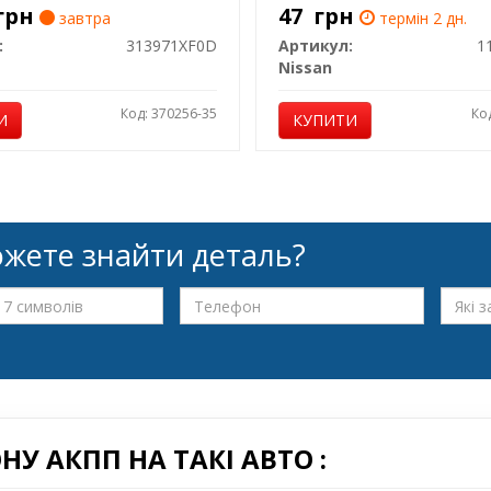
грн
47
грн
завтра
термін 2 дн.
:
313971XF0D
Артикул:
1
Nissan
Код: 370256-35
Ко
И
КУПИТИ
жете знайти деталь?
У АКПП НА ТАКІ АВТО :