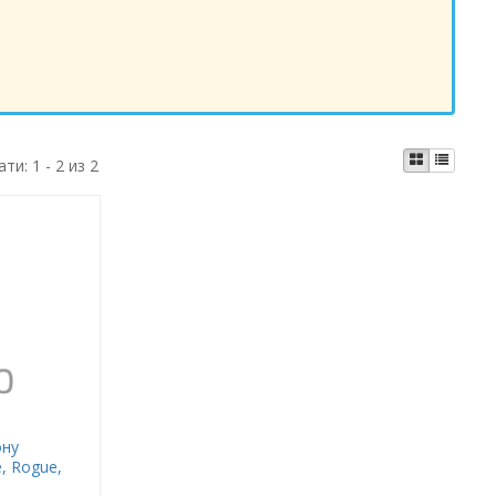
ати:
1 - 2 из 2
ону
e, Rogue,