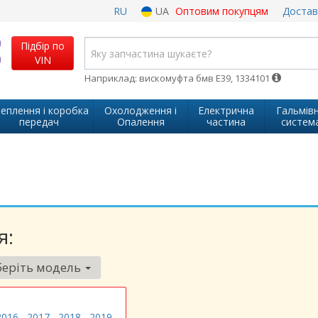
RU
UA
Оптовим покупцям
Достав
Підбір по
VIN
Наприклад: вискомуфта бмв Е39, 1334101
еплення і коробка
Охолодження і
Електрична
Гальмів
передач
Опалення
частина
систем
я:
еріть модель
2016
2017
2018
2019