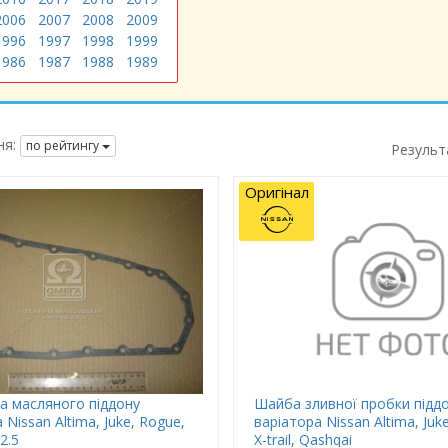
2006
2007
2008
2009
1996
1997
1998
1999
1986
1987
1988
1989
я:
по рейтингу
Результ
Оригінал
а масляного піддону
Шайба зливної пробки підд
 Nissan Altima, Juke, Rogue,
варіатора Nissan Altima, Juk
-2.5
X-trail, Qashqai