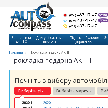
437-17-47
(066)
437-17-47
(097)
437-17-47
(073)
Запчастини
Двигун і система
Підвіска і Рульове
Зч
для ТО
вихлопа
управління
Головна
Прокладка піддону АКПП
Прокладка поддона АКПП
Почніть з вибору автомобіл
Виберіть рік
Виберіть марку
Виб
2020-і
2020
2010-і
2010
2011
2012
2013
2014
2015