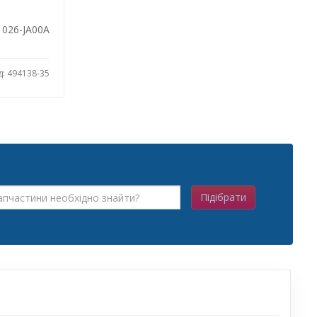
1026-JA00A
д: 494138-35
Підібрати