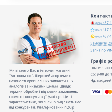
Контакт
437-1
(066)
437-1
(097)
437-1
(073)
Замовити дз
Запит по VI
Графік р
Пн-Пт: 9-00 
Ми вітаємо Вас в інтернет магазині
Сб: 9-00 до 
"Автокомпас". Широкий асортимент
Нд: вихідний
наявності оригінальних запчастин і їх
аналогів за низькими цінами. Швидкі
терміни обробки і відправки замовлень,
грамотні консультації фахівців. Це ті
характеристики, які значно виділяють нас
від конкурентів. Кваліфікований підбір