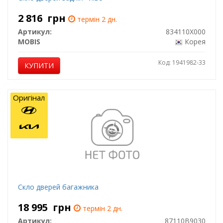
2 816
грн
термін 2 дн.
Артикул:
834110X000
MOBIS
Корея
Код: 1941982-33
КУПИТИ
Оригінал
Скло дверей багажника
18 995
грн
термін 2 дн.
Артикул:
87110B9030