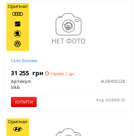
Оригінал
Скло бокове
31 255
грн
термін 2 дн.
Артикул:
4L0845022B
VAG
Код: 3628905-35
КУПИТИ
Оригінал