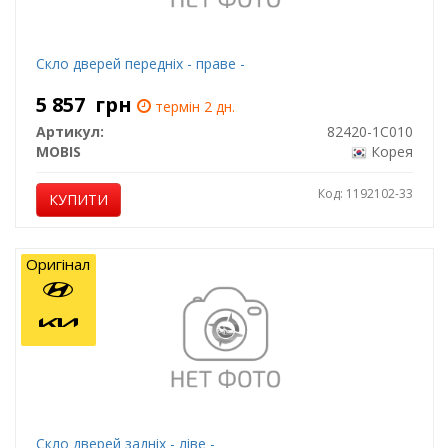
Скло дверей передніх - праве -
5 857
грн
термін 2 дн.
Артикул:
82420-1C010
MOBIS
Корея
Код: 1192102-33
КУПИТИ
Оригінал
Скло дверей задніх - ліве -