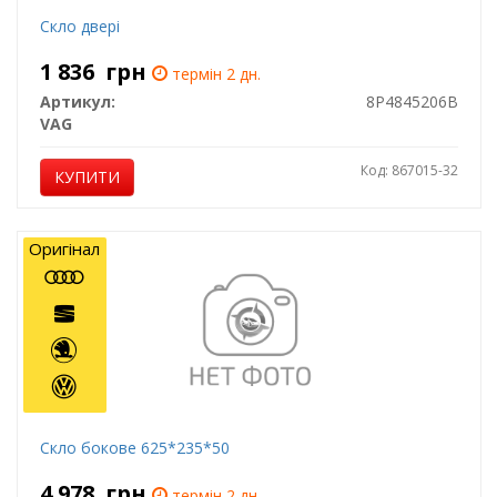
Скло двері
1 836
грн
термін 2 дн.
Артикул:
8P4845206B
VAG
Код: 867015-32
КУПИТИ
Оригінал
Скло бокове 625*235*50
4 978
грн
термін 2 дн.