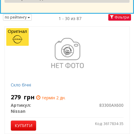
по рейтингу
Фільтри
1 - 30 из 87
Оригінал
Скло бiчнi
279
грн
термін 2 дн.
Артикул:
83300AX600
Nissan
Код: 3617834-35
КУПИТИ