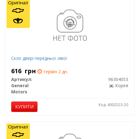
Оригінал
Скло двері передньої лівої
616
грн
термін 2 дн.
Артикул:
96304053
General
Корея
Motors
Код: 4002523-20
КУПИТИ
Оригінал