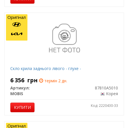
Оригінал
Скло крила заднього лівого - глухе -
6 356
грн
термін 2 дн.
Артикул:
87810A5010
MOBIS
Корея
Код: 2220430-33
КУПИТИ
Оригінал