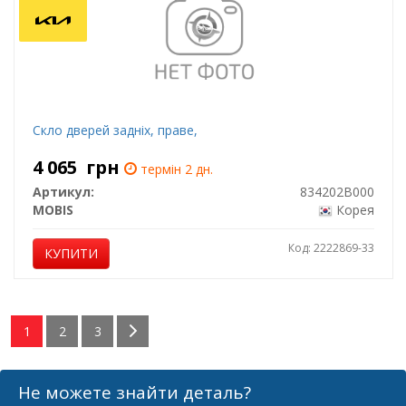
Скло дверей задніх, праве,
4 065
грн
термін 2 дн.
Артикул:
834202B000
MOBIS
Корея
Код: 2222869-33
КУПИТИ
1
2
3
Не можете знайти деталь?