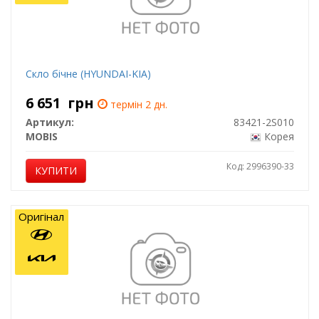
Скло бічне (HYUNDAI-KIA)
6 651
грн
термін 2 дн.
Артикул:
83421-2S010
MOBIS
Корея
Код: 2996390-33
КУПИТИ
Оригінал