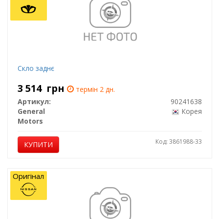
Скло заднє
3 514
грн
термін 2 дн.
Артикул:
90241638
General
Корея
Motors
Код: 3861988-33
КУПИТИ
Оригінал