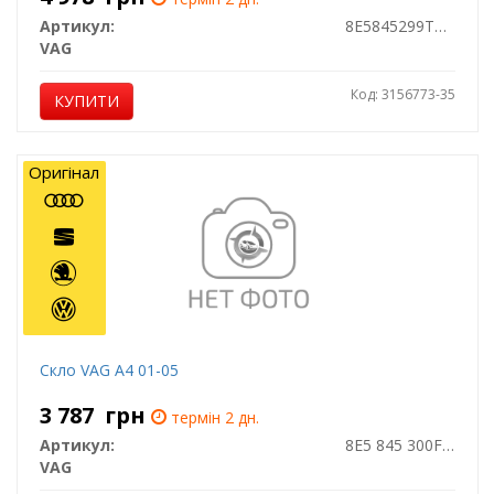
Артикул:
8E5845299TNVB
VAG
Код: 3156773-35
КУПИТИ
Оригінал
Скло VAG A4 01-05
3 787
грн
термін 2 дн.
Артикул:
8E5 845 300F NVB
VAG