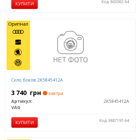
Код: 863062-64
КУПИТИ
Оригінал
Скло боков 2K5845412A
3 740
грн
завтра
Артикул:
2K5845412A
VAG
Код: 3887197-64
КУПИТИ