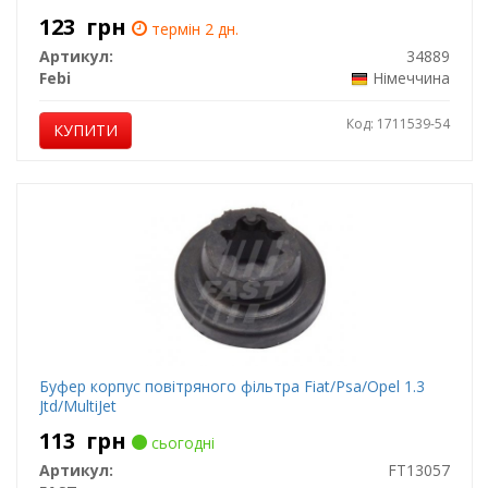
123
грн
термін 2 дн.
Артикул:
34889
Febi
Німеччина
Код: 1711539-54
КУПИТИ
Буфер корпус повітряного фільтра Fiat/Psa/Opel 1.3
Jtd/MultiJet
113
грн
сьогодні
Артикул:
FT13057