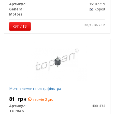
Артикул:
96182219
General
Корея
Motors
Код: 218772-8
КУПИТИ
Монт.елемент повітр.фільтра
81
грн
термін 2 дн.
Артикул:
400 434
TOPRAN