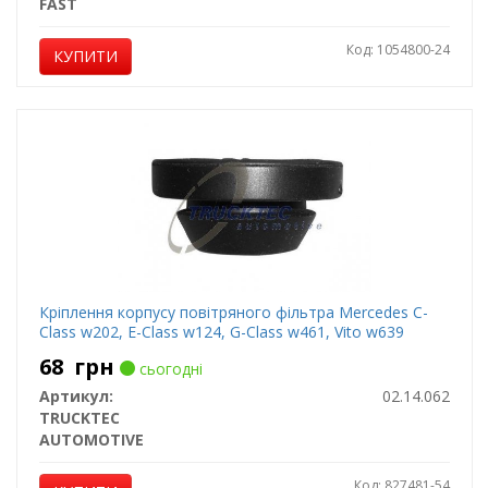
FAST
Код: 1054800-24
КУПИТИ
Кріплення корпусу повітряного фільтра Mercedes C-
Class w202, E-Class w124, G-Class w461, Vito w639
68
грн
сьогодні
Артикул:
02.14.062
TRUCKTEC
AUTOMOTIVE
Код: 827481-54