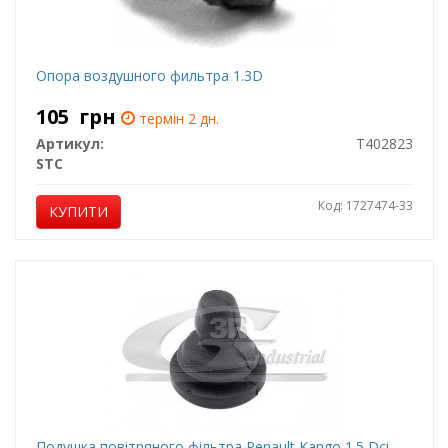
Опора воздушного фильтра 1.3D
105
грн
термін 2 дн.
Артикул:
T402823
STC
Код: 1727474-33
КУПИТИ
Подушка повітряного фільтра Renault Kango 1.5 Dci