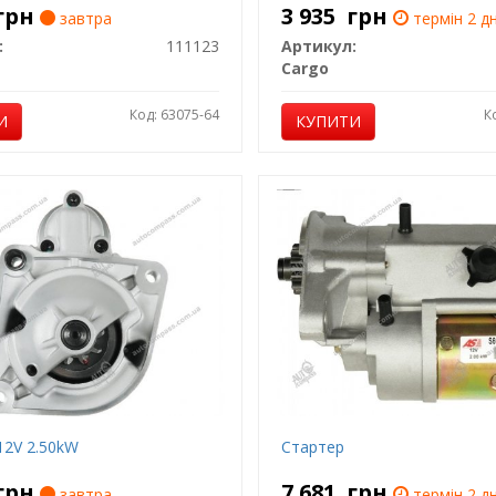
грн
3 935
грн
завтра
термін 2 дн
:
111123
Артикул:
Cargo
Код: 63075-64
К
И
КУПИТИ
12V 2.50kW
Стартер
грн
7 681
грн
завтра
термін 2 дн