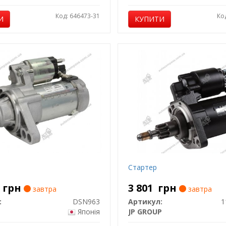
Код: 646473-31
Ко
И
КУПИТИ
Стартер
4
грн
3 801
грн
завтра
завтра
:
DSN963
Артикул:
1
Японія
JP GROUP