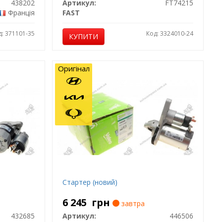
438202
Артикул:
FT74215
Франція
FAST
д: 371101-35
Код: 3324010-24
КУПИТИ
Оригінал
Стартер (новий)
6 245
грн
завтра
432685
Артикул:
446506