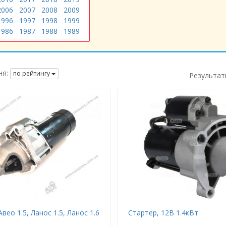
2006
2007
2008
2009
1996
1997
1998
1999
1986
1987
1988
1989
я:
по рейтингу
Результат
вео 1.5, Ланос 1.5, Ланос 1.6
Стартер, 12В 1.4кВт