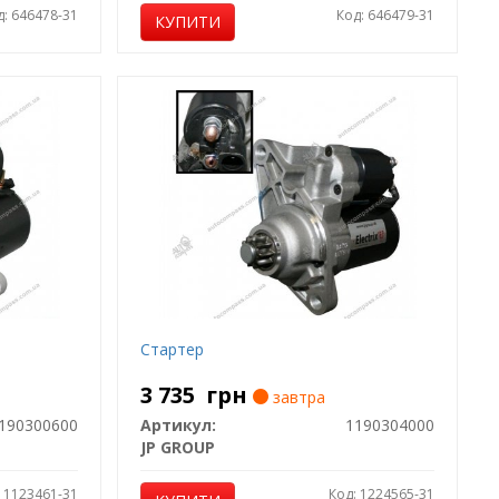
д: 646478-31
Код: 646479-31
КУПИТИ
Стартер
3 735
грн
завтра
190300600
Артикул:
1190304000
JP GROUP
: 1123461-31
Код: 1224565-31