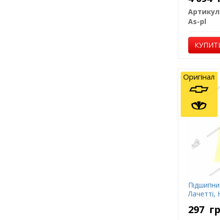
Артикул
As-pl
КУПИТ
Оригінал
Підшипни
Лачетті, 
297
г