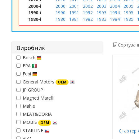
2000-і
2000
2001
2002
2003
2004
2005
1990-і
1990
1991
1992
1993
1994
1995
1980-і
1980
1981
1982
1983
1984
1985
Сортуванн
Виробник
Bosch
ERA
Febi
General Motors
OEM
JP GROUP
Magneti Marelli
Mahle
MEAT&DORIA
MOBIS
OEM
STARLINE
Стартер А
VIKA