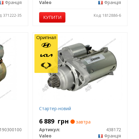
Франція
Valeo
Франція
д: 371222-35
Код: 1812886-6
КУПИТИ
Оригінал
Стартер-новий
6 889
грн
завтра
190300100
Артикул:
438172
Valeo
Франція