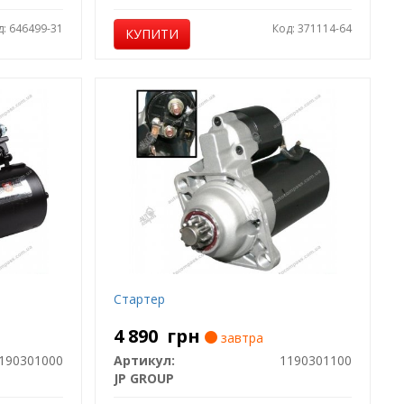
д: 646499-31
Код: 371114-64
КУПИТИ
Стартер
4 890
грн
завтра
190301000
Артикул:
1190301100
JP GROUP