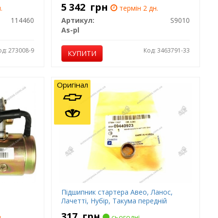
5 342
грн
.
термін 2 дн.
114460
Артикул:
S9010
As-pl
од: 273008-9
Код: 3463791-33
КУПИТИ
Оригінал
Підшипник стартера Авео, Ланос,
Лачетті, Нубір, Такума передній
317
грн
.
сьогодні