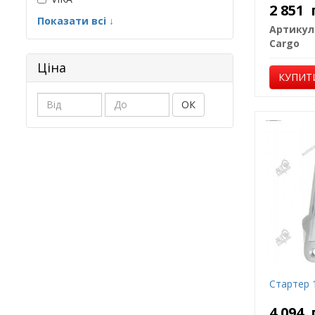
2 851
Показати всі ↓
Артикул
Cargo
Ціна
КУПИТ
ОК
Стартер 
4 094