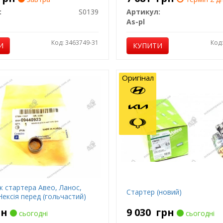
:
S0139
Артикул:
As-pl
Код: 3463749-31
Код
И
КУПИТИ
Оригінал
к стартера Авео, Ланос,
Стартер (новий)
Нексія перед (гольчастий)
рн
9 030
грн
сьогодні
сьогодні