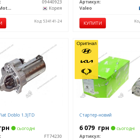
:
09440923
Артикул:
General Motors
Корея
Valeo
Код: 534141-24
Ко
И
КУПИТИ
Оригінал
iat Doblo 1.3JTD
Стартер-новий
грн
6 079
грн
сьогодні
сьогодні
:
FT74230
Артикул: