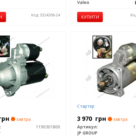
Valeo
Код: 3324306-24
Ко
И
КУПИТИ
Стартер
грн
3 970
грн
завтра
завтра
:
1190301800
Артикул:
1
P
JP GROUP