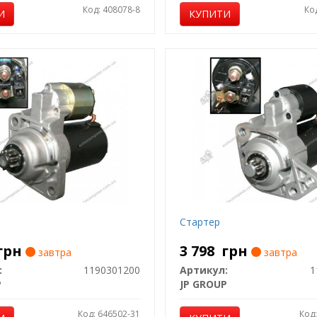
Код: 408078-8
Ко
И
КУПИТИ
Стартер
грн
3 798
грн
завтра
завтра
:
1190301200
Артикул:
1
P
JP GROUP
Код: 646502-31
Код