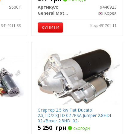
S6001
Артикул:
9440923
General Motors
Корея
: 3414911-33
Код: 491701-11
КУПИТИ
Стартер 2.5 kw Fiat Ducato
2.3JTD/2.8JTD 02-/PSA Jumper 2.8HDI
02-/Boxer 2.8HDI 02-
5 250
грн
сьогодні