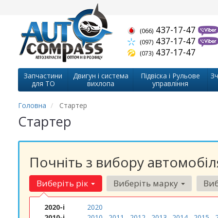
437-17-47
(066)
437-17-47
(097)
437-17-47
(073)
Запчастини
Двигун і система
Підвіска і Рульове
Зч
для ТО
вихлопа
управління
Головна
Стартер
Стартер
Почніть з вибору автомобіл
Виберіть рік
Виберіть марку
Виб
2020-і
2020
2010-і
2010
2011
2012
2013
2014
2015