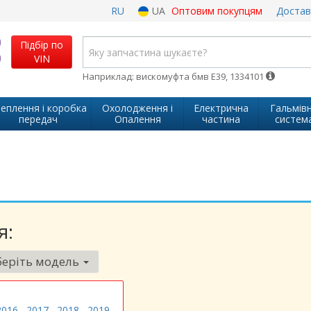
RU
UA
Оптовим покупцям
Достав
Підбір по
VIN
Наприклад: вискомуфта бмв Е39, 1334101
еплення і коробка
Охолодження і
Електрична
Гальмів
передач
Опалення
частина
систем
я:
еріть модель
2016
2017
2018
2019