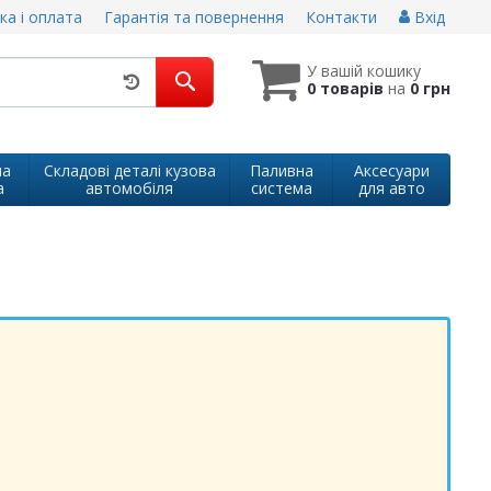
ка і оплата
Гарантія та повернення
Контакти
Вхід
У вашій кошику
0 товарів
на
0 грн
на
Складові деталі кузова
Паливна
Аксесуари
а
автомобіля
система
для авто