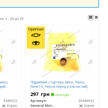
ти:
1 - 29 из 29
Оригінал
анос,
Підшипник стартера Авео, Ланос,
дній
Лачетті, Нексія перед (гольчастий)
297
грн
сьогодні
9440923
Артикул:
09440923
Корея
General Motors
Корея