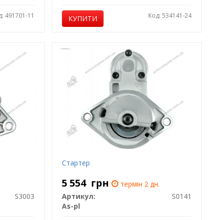
д: 491701-11
Код: 534141-24
КУПИТИ
Стартер
5 554
грн
термін 2 дн.
S3003
Артикул:
S0141
As-pl