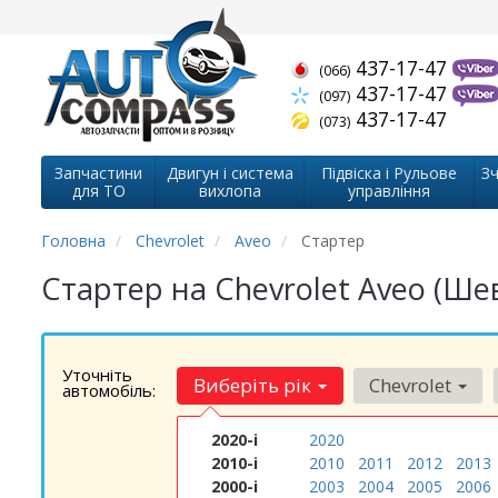
437-17-47
(066)
437-17-47
(097)
437-17-47
(073)
Запчастини
Двигун і система
Підвіска і Рульове
Зч
для ТО
вихлопа
управління
Головна
Chevrolet
Aveo
Стартер
Стартер на Chevrolet Aveo (Ше
Уточніть
Виберіть рік
Chevrolet
автомобіль:
2020-і
2020
2010-і
2010
2011
2012
2013
2000-і
2003
2004
2005
2006