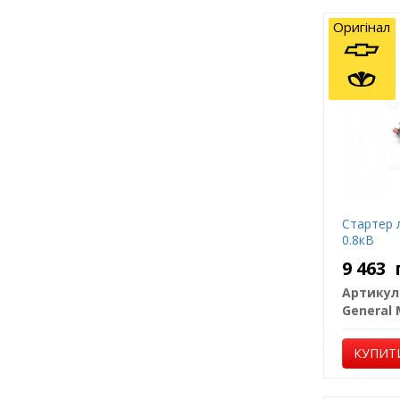
Оригінал
Стартер л
0.8кВ
9 463
Артикул
КУПИТ