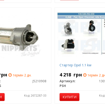
Стартер Opel 1.1 kw
грн
4 218
грн
термін 2 дн.
термін 2 дн
:
J5210908
Артикул:
130
S
PSH
Код: 2672287-33
Код
И
КУПИТИ