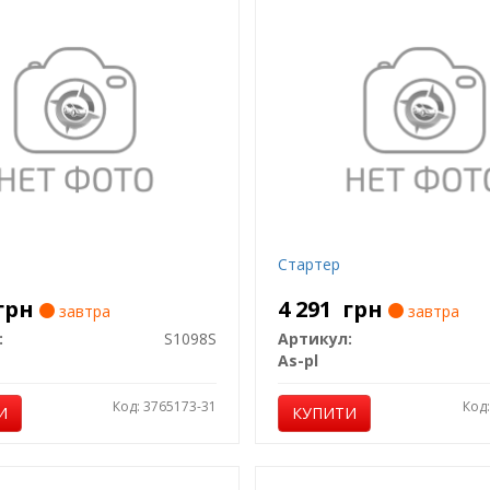
Стартер
грн
4 291
грн
завтра
завтра
:
S1098S
Артикул:
As-pl
Код: 3765173-31
Код
И
КУПИТИ