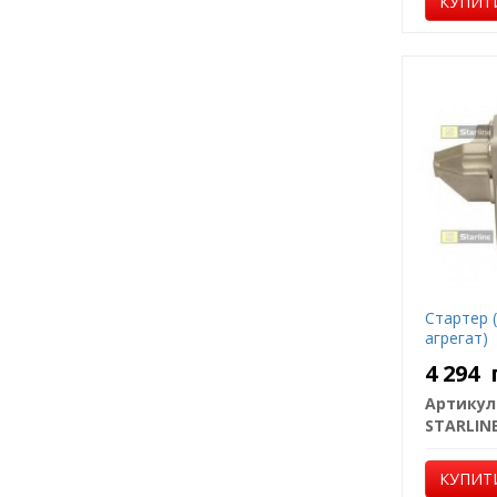
КУПИТ
Стартер 
агрегат)
4 294
Артикул
STARLIN
КУПИТ