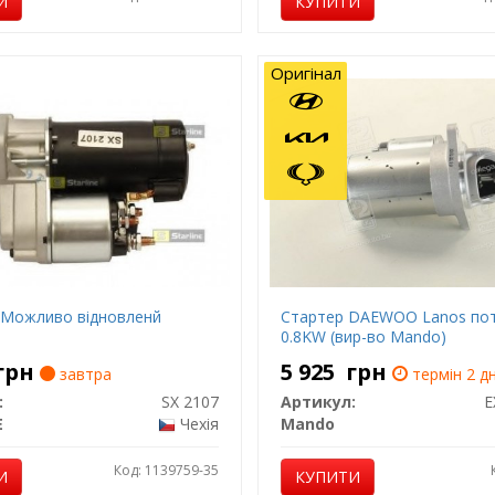
И
КУПИТИ
Оригінал
(Можливо відновленй
Стартер DAEWOO Lanos пот
0.8KW (вир-во Mando)
грн
5 925
грн
завтра
термін 2 дн
:
SX 2107
Артикул:
E
E
Чехія
Mando
Код: 1139759-35
И
КУПИТИ