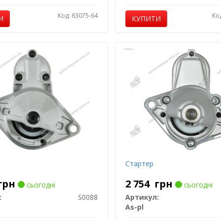
Код: 63075-64
Ко
И
КУПИТИ
Стартер
грн
2 754
грн
сьогодні
сьогодні
:
S0088
Артикул:
As-pl