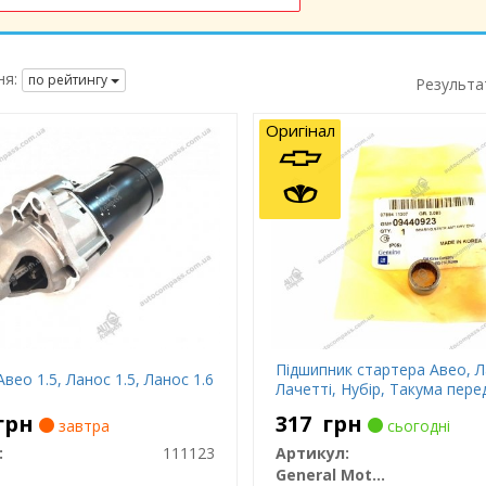
я:
по рейтингу
Результа
Оригінал
Підшипник стартера Авео, Л
вео 1.5, Ланос 1.5, Ланос 1.6
Лачетті, Нубір, Такума пере
грн
317
грн
завтра
сьогодні
:
111123
Артикул:
General Motors