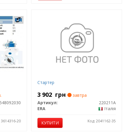
Стартер
3 902
грн
.
завтра
548092030
Артикул:
220211A
ERA
Італія
: 3614316-20
Код: 2041162-35
КУПИТИ