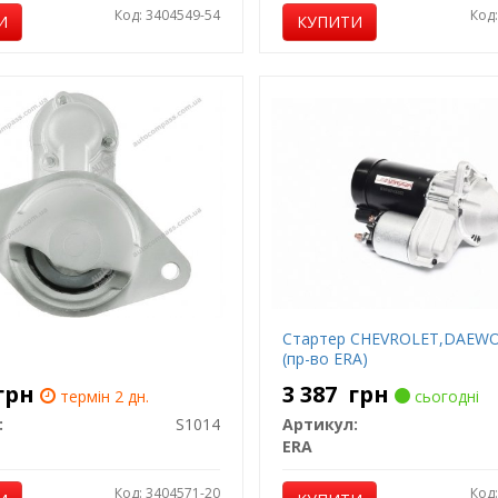
Код: 3404549-54
Код
И
КУПИТИ
Стартер CHEVROLET,DAEW
(пр-во ERA)
грн
3 387
грн
термін 2 дн.
сьогодні
:
S1014
Артикул:
ERA
Код: 3404571-20
Код