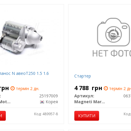
анос N авеоT250 1.5 1.6
Стартер
грн
4 788
грн
термін 2 дн.
термін 2 дн
:
25197009
Артикул:
063
General Motors
Корея
Magneti Marelli
Код: 489957-8
Код
И
КУПИТИ