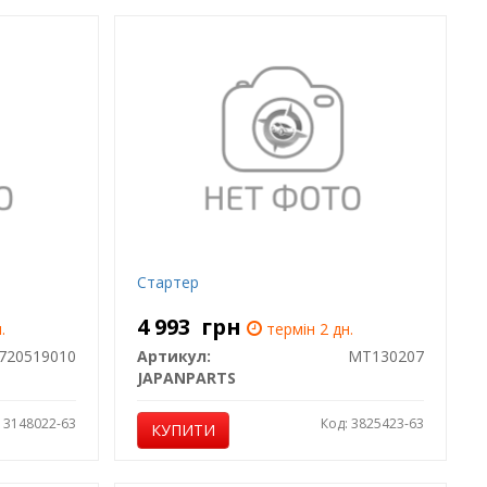
Стартер
4 993
грн
.
термін 2 дн.
720519010
Артикул:
MT130207
JAPANPARTS
: 3148022-63
Код: 3825423-63
КУПИТИ