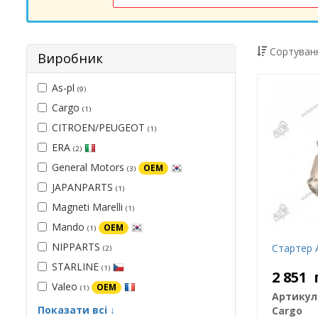
Сортуванн
Виробник
As-pl
(9)
Cargo
(1)
CITROEN/PEUGEOT
(1)
ERA
(2)
General Motors
OEM
(3)
JAPANPARTS
(1)
Magneti Marelli
(1)
Mando
OEM
(1)
NIPPARTS
Стартер А
(2)
STARLINE
(1)
2 851
Valeo
OEM
(1)
Артикул
Показати всі ↓
Cargo