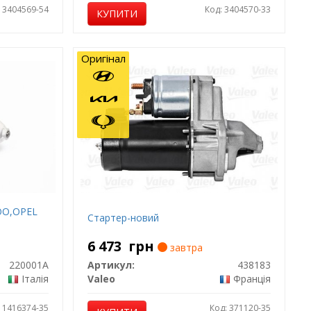
: 3404569-54
Код: 3404570-33
КУПИТИ
Оригінал
OO,OPEL
Стартер-новий
6 473
грн
завтра
220001A
Артикул:
438183
Італія
Valeo
Франція
: 1416374-35
Код: 371120-35