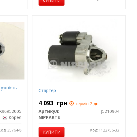
КУПИТИ
ужність
Стартер
4 093
грн
.
термін 2 дн.
X96952005
Артикул:
J5210904
Корея
NIPPARTS
Код: 35764-8
Код: 1122756-33
КУПИТИ