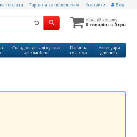
ка і оплата
Гарантія та повернення
Контакти
Вхід
У вашій кошику
0 товарів
на
0 грн
на
Складові деталі кузова
Паливна
Аксесуари
а
автомобіля
система
для авто