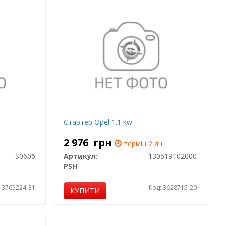
Стартер Opel 1.1 kw
2 976
грн
термін 2 дн.
S0606
Артикул:
130519102000
PSH
: 3765224-31
Код: 3628715-20
КУПИТИ