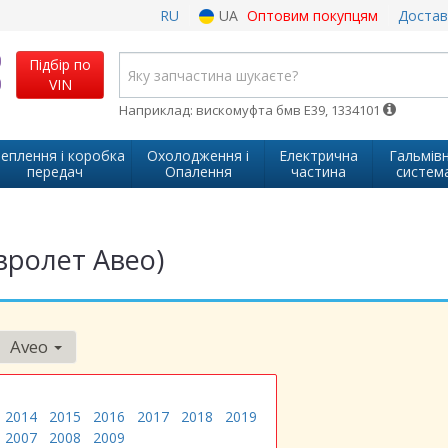
RU
UA
Оптовим покупцям
Достав
Підбір по
VIN
Наприклад: вискомуфта бмв Е39, 1334101
еплення і коробка
Охолодження і
Електрична
Гальмів
передач
Опалення
частина
систем
вролет Авео)
Aveo
2014
2015
2016
2017
2018
2019
2007
2008
2009