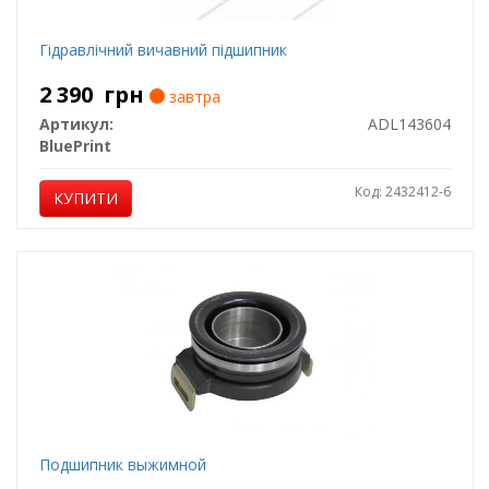
Гідравлічний вичавний підшипник
2 390
грн
завтра
Артикул:
ADL143604
BluePrint
Код: 2432412-6
КУПИТИ
Подшипник выжимной