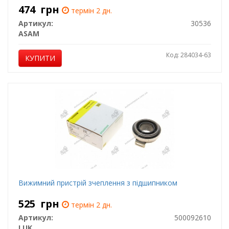
474
грн
термін 2 дн.
Артикул:
30536
ASAM
Код: 284034-63
КУПИТИ
Вижимний пристрій зчеплення з підшипником
525
грн
термін 2 дн.
Артикул:
500092610
LUK