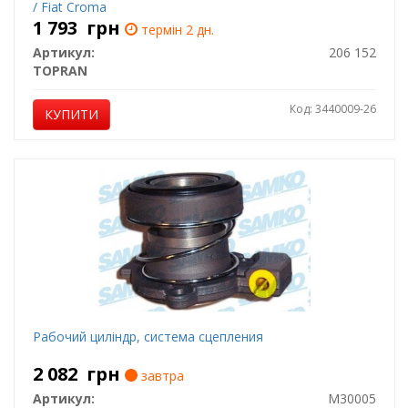
/ Fiat Croma
1 793
грн
термін 2 дн.
Артикул:
206 152
TOPRAN
Код: 3440009-26
КУПИТИ
Рабочий циліндр, система сцепления
2 082
грн
завтра
Артикул:
M30005