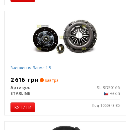
Зчеплення Ланос 1.5
2 616
грн
завтра
Артикул:
SL 3DS0166
STARLINE
Чехія
Код: 1069343-35
КУПИТИ