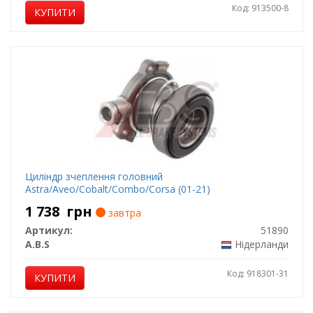
Код: 913500-8
КУПИТИ
Циліндр зчеплення головний
Astra/Aveo/Cobalt/Combo/Corsa (01-21)
1 738
грн
завтра
Артикул:
51890
A.B.S
Нідерланди
Код: 918301-31
КУПИТИ