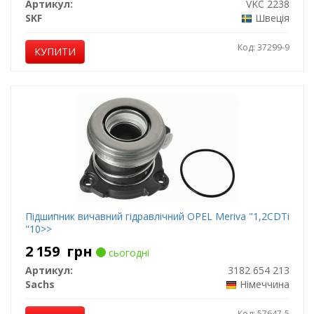
Артикул:
VKC 2238
SKF
Швеція
Код: 37299-9
КУПИТИ
Підшипник вичавний гідравлічний OPEL Meriva "1,2CDTi
"10>>
2 159
грн
сьогодні
Артикул:
3182 654 213
Sachs
Німеччина
Код: 57647-5