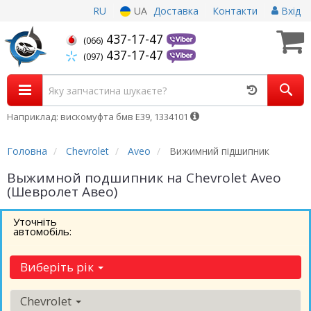
RU
UA
Доставка
Контакти
Вхід
437-17-47
(066)
437-17-47
(097)
Наприклад: вискомуфта бмв Е39, 1334101
Головна
Chevrolet
Aveo
Вижимний підшипник
Выжимной подшипник на Chevrolet Aveo
(Шевролет Авео)
Уточніть
автомобіль:
Виберіть рік
Chevrolet