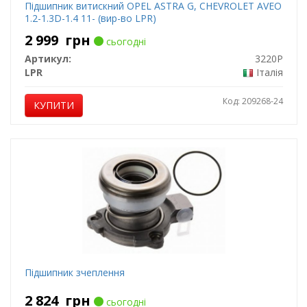
Підшипник витискний OPEL ASTRA G, CHEVROLET AVEO
1.2-1.3D-1.4 11- (вир-во LPR)
2 999
грн
сьогодні
Артикул:
3220P
LPR
Італія
Код: 209268-24
КУПИТИ
Підшипник зчеплення
2 824
грн
сьогодні