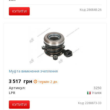
Код: 286848-26
КУПИТИ
Муфта вимкнення зчеплення
3 517
грн
термін 2 дн.
Артикул:
3250
LPR
Італія
Код: 2288873-33
КУПИТИ