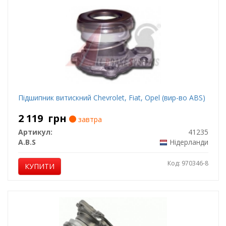
Підшипник витискний Chevrolet, Fiat, Opel (вир-во ABS)
2 119
грн
завтра
Артикул:
41235
A.B.S
Нідерланди
Код: 970346-8
КУПИТИ