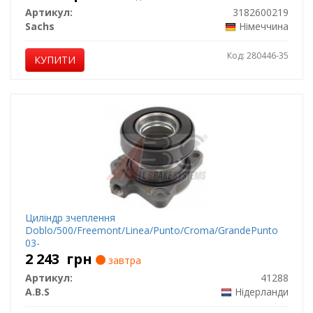
Артикул:
3182600219
Sachs
Німеччина
Код: 280446-35
КУПИТИ
Циліндр зчеплення
Doblo/500/Freemont/Linea/Punto/Croma/GrandePunto
03-
2 243
грн
завтра
Артикул:
41288
A.B.S
Нідерланди