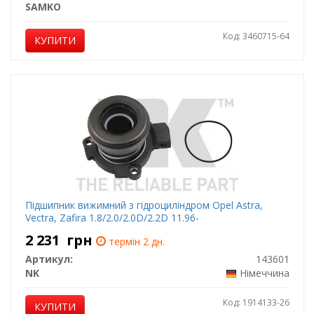
SAMKO
Код: 3460715-64
КУПИТИ
Підшипник вижимний з гідроциліндром Opel Astra,
Vectra, Zafira 1.8/2.0/2.0D/2.2D 11.96-
2 231
грн
термін 2 дн.
Артикул:
143601
NK
Німеччина
Код: 1914133-26
КУПИТИ