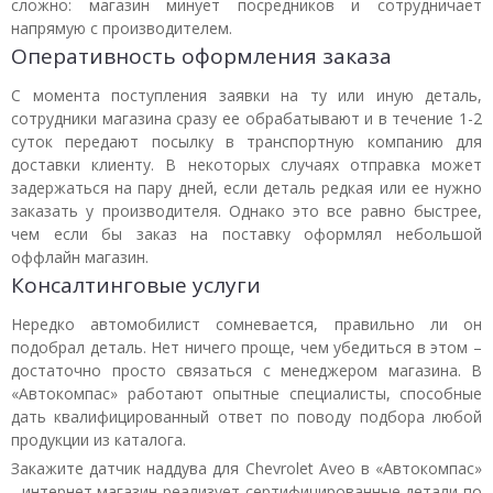
сложно: магазин минует посредников и сотрудничает
напрямую с производителем.
Оперативность оформления заказа
С момента поступления заявки на ту или иную деталь,
сотрудники магазина сразу ее обрабатывают и в течение 1-2
суток передают посылку в транспортную компанию для
доставки клиенту. В некоторых случаях отправка может
задержаться на пару дней, если деталь редкая или ее нужно
заказать у производителя. Однако это все равно быстрее,
чем если бы заказ на поставку оформлял небольшой
оффлайн магазин.
Консалтинговые услуги
Нередко автомобилист сомневается, правильно ли он
подобрал деталь. Нет ничего проще, чем убедиться в этом –
достаточно просто связаться с менеджером магазина. В
«Автокомпас» работают опытные специалисты, способные
дать квалифицированный ответ по поводу подбора любой
продукции из каталога.
Закажите датчик наддува для Chevrolet Aveo в «Автокомпас»
- интернет магазин реализует сертифицированные детали по