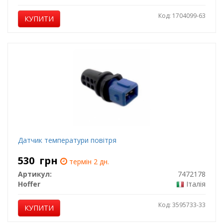
Код: 1704099-63
КУПИТИ
Датчик температури повітря
530
грн
термін 2 дн.
Артикул:
7472178
Hoffer
Італія
Код: 3595733-33
КУПИТИ