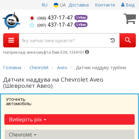
RU
UA
Доставка
Контакти
Вхід
437-17-47
(066)
437-17-47
(097)
Наприклад: вискомуфта бмв Е39, 1334101
Головна
Chevrolet
Aveo
Датчик наддуву турбіни
Датчик наддува на Chevrolet Aveo
(Шевролет Авео)
Уточніть
автомобіль:
Виберіть рік
Chevrolet