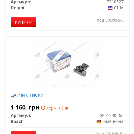
Артикул:
TS10527
Delphi
США
Код: 3060059-5
КУПИТИ
ДАТЧИК ТИСКУ
1 160
грн
термін 2 дн.
Артикул:
0261230262
Bosch
Німеччина
Код: 791828-63