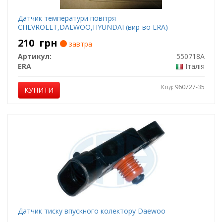
Датчик температури повітря
CHEVROLET,DAEWOO,HYUNDAI (вир-во ERA)
210
грн
завтра
Артикул:
550718A
ERA
Італія
Код: 960727-35
КУПИТИ
Датчик тиску впускного колектору Daewoo