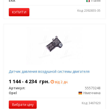
ERA
Італія
Код: 2392855-35
КУПИТИ
Датчик давления воздушной системы двигателя
1 144 - 4 234
грн.
від 2 дн.
Артикул:
55573248
Opel
Німеччина
Код: 3467629
Вибрати ціну