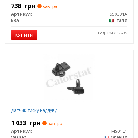
738
грн
завтра
Артикул:
550391A
ERA
Італія
Код: 1043188-35
КУПИТИ
Датчик тиску наддуву
1 033
грн
завтра
Артикул:
MS0121
Vernet
Франція