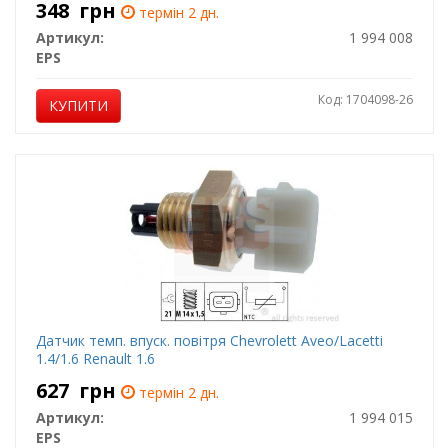
348
грн
термін 2 дн.
Артикул:
1 994 008
EPS
Код: 1704098-26
КУПИТИ
Датчик темп. впуск. повітря Chevrolett Aveo/Lacetti
1.4/1.6 Renault 1.6
627
грн
термін 2 дн.
Артикул:
1 994 015
EPS