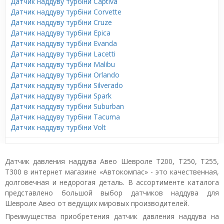
Датчик наддуву турбіни Captiva
Датчик наддуву турбіни Corvette
Датчик наддуву турбіни Cruze
Датчик наддуву турбіни Epica
Датчик наддуву турбіни Evanda
Датчик наддуву турбіни Lacetti
Датчик наддуву турбіни Malibu
Датчик наддуву турбіни Orlando
Датчик наддуву турбіни Silverado
Датчик наддуву турбіни Spark
Датчик наддуву турбіни Suburban
Датчик наддуву турбіни Tacuma
Датчик наддуву турбіни Volt
Датчик давления наддува Авео Шевроле T200, T250, T255,
T300 в интернет магазине «Автокомпас» - это качественная,
долговечная и недорогая деталь. В ассортименте каталога
представлено большой выбор датчиков наддува для
Шевроле Авео от ведущих мировых производителей.
Преимущества приобретения датчик давления наддува на