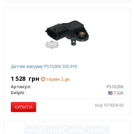
Датчик вакууму PS10206 DELPHI
1 528
грн
термін 2 дн.
Артикул:
PS10206
Delphi
США
Код: 1579326-63
КУПИТИ