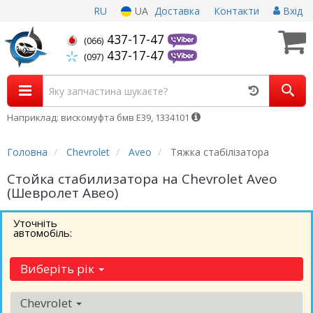
RU
UA
Доставка
Контакти
Вхід
437-17-47
(066)
437-17-47
(097)
Наприклад: вискомуфта бмв Е39, 1334101
Головна
Chevrolet
Aveo
Тяжка стабілізатора
Стойка стабилизатора на Chevrolet Aveo
(Шевролет Авео)
Уточніть
автомобіль:
Виберіть рік
Chevrolet