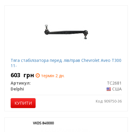
Тяга стабілізатора перед. лів/прав Chevrolet Aveo T300
11-
603
грн
термін 2 дн.
Артикул:
TC2681
Delphi
США
Код: 909750-36
КУПИТИ