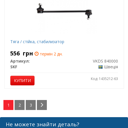
Тяга / стійка, стабилизатор
556
грн
термін 2 дн.
Артикул:
VKDS 840000
SKF
Швеція
Код: 1435212-63
КУПИТИ
1
2
3
Не можете знайти деталь?