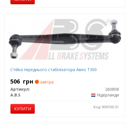
Стійка переднього стабілізатора Авео Т300
506
грн
завтра
Артикул:
260808
A.B.S
Нідерланди
Код: 909769-31
КУПИТИ