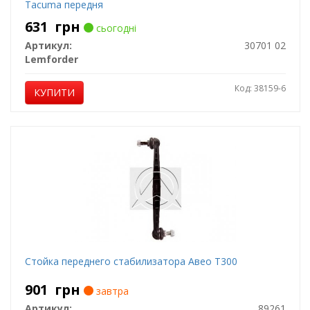
Tacuma передня
631
грн
сьогодні
Артикул:
30701 02
Lemforder
Код: 38159-6
КУПИТИ
Стойка переднего стабилизатора Авео Т300
901
грн
завтра
Артикул:
89261