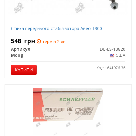
Стійка переднього стабілізатора Авео Т300
548
грн
термін 2 дн.
Артикул:
DE-LS-13820
Moog
США
Код: 1641976-36
КУПИТИ