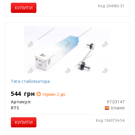
Код: 264083-31
КУПИТИ
Тяга стабілізатора
544
грн
термін 2 дн.
Артикул:
97.03147
RTS
Іспанія
Код: 1843734-54
КУПИТИ