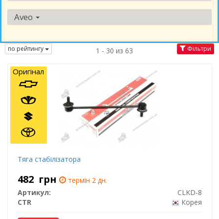
Aveo
по рейтингу
Фільтри
1 - 30 из 63
Оригінал
Тяга стабілізатора
482
грн
термін 2 дн.
Артикул:
CLKD-8
CTR
Корея