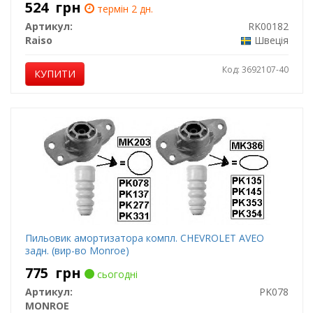
524
грн
термін 2 дн.
Артикул:
RK00182
Raiso
Швеція
Код: 3692107-40
КУПИТИ
Пильовик амортизатора компл. CHEVROLET AVEO
задн. (вир-во Monroe)
775
грн
сьогодні
Артикул:
PK078
MONROE