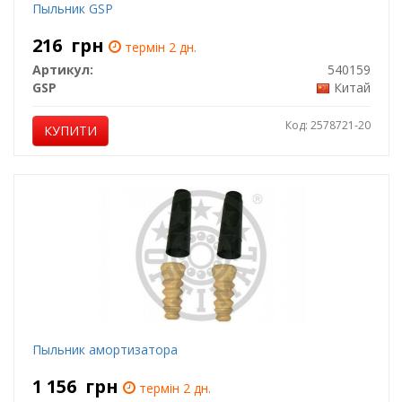
Пыльник GSP
216
грн
термін 2 дн.
Артикул:
540159
GSP
Китай
Код: 2578721-20
КУПИТИ
Пыльник амортизатора
1 156
грн
термін 2 дн.