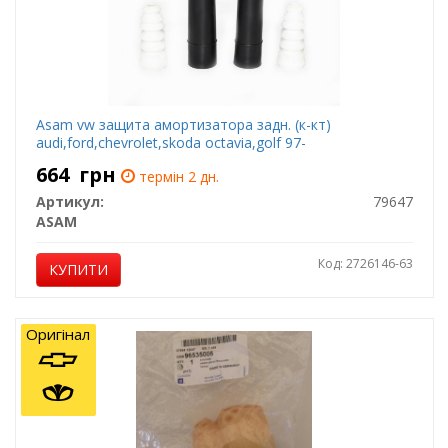
Asam vw защита амортизатора задн. (к-кт)
audi,ford,chevrolet,skoda octavia,golf 97-
664
грн
термін 2 дн.
Артикул:
79647
ASAM
Код: 2726146-63
КУПИТИ
Оригінал