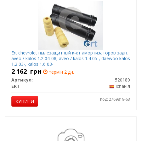
Ert chevrolet пылезащитный к-кт амортизаторов задн.
aveo / kalos 1.2 04-08, aveo / kalos 1.4 05-, daewoo kalos
1.2 03-, kalos 1.6 03-
2 162
грн
термін 2 дн.
Артикул:
520180
ERT
Іспанія
Код: 2769819-63
КУПИТИ