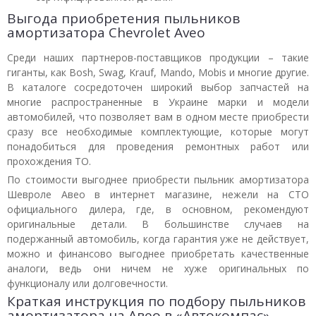
Выгода приобретения пыльников
амортизатора Chevrolet Aveo
Среди наших партнеров-поставщиков продукции – такие
гиганты, как Bosh, Swag, Krauf, Mando, Mobis и многие другие.
В каталоге сосредоточен широкий выбор запчастей на
многие распространенные в Украине марки и модели
автомобилей, что позволяет вам в одном месте приобрести
сразу все необходимые комплектующие, которые могут
понадобиться для проведения ремонтных работ или
прохождения ТО.
По стоимости выгоднее приобрести пыльник амортизатора
Шевроле Авео в интернет магазине, нежели на СТО
официального дилера, где, в основном, рекомендуют
оригинальные детали. В большинстве случаев на
подержанный автомобиль, когда гарантия уже не действует,
можно и финансово выгоднее приобретать качественные
аналоги, ведь они ничем не хуже оригинальных по
функционалу или долговечности.
Краткая инструкция по подбору пыльников
амортизатора на Авео в «Автокомпас»