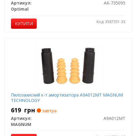
Артикул:
AK-735095
Optimal
Код: 3587351-33
КУПИТИ
Пилозахисний к-т амортизатора A9A012MT MAGNUM
TECHNOLOGY
619
грн
завтра
Артикул:
A9A012MT
MAGNUM