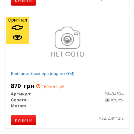
КУПИТИ
Оригінал
Відбійник бампера (вир-во GM)
870
грн
термін 2 дн.
Артикул:
96494604
General
Корея
Motors
Код: 259112-8
КУПИТИ