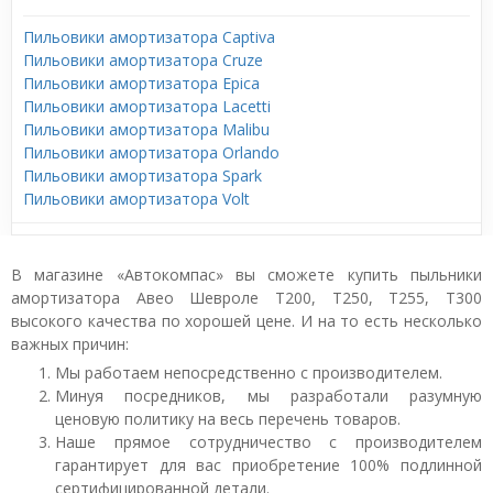
Пильовики амортизатора Captiva
Пильовики амортизатора Cruze
Пильовики амортизатора Epica
Пильовики амортизатора Lacetti
Пильовики амортизатора Malibu
Пильовики амортизатора Orlando
Пильовики амортизатора Spark
Пильовики амортизатора Volt
В магазине «Автокомпас» вы сможете купить пыльники
амортизатора Авео Шевроле T200, T250, T255, T300
высокого качества по хорошей цене. И на то есть несколько
важных причин:
Мы работаем непосредственно с производителем.
Минуя посредников, мы разработали разумную
ценовую политику на весь перечень товаров.
Наше прямое сотрудничество с производителем
гарантирует для вас приобретение 100% подлинной
сертифицированной детали.