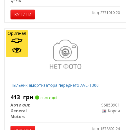
Q-FIX
Код: 2771010-20
КУПИТИ
Оригінал
Пыльник амортизатора переднего AVE-T300;
413
грн
сьогодні
Артикул:
96853901
General
Корея
Motors
Код: 1578602-24