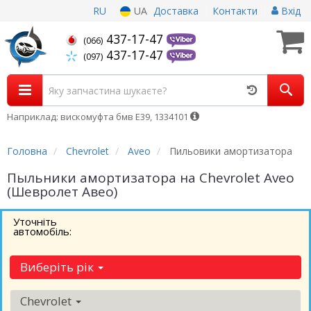
RU
UA
Доставка
Контакти
Вхід
437-17-47
(066)
437-17-47
(097)
Наприклад: вискомуфта бмв Е39, 1334101
Головна
Chevrolet
Aveo
Пильовики амортизатора
Пыльники амортизатора на Chevrolet Aveo
(Шевролет Авео)
Уточніть
автомобіль:
Виберіть рік
Chevrolet