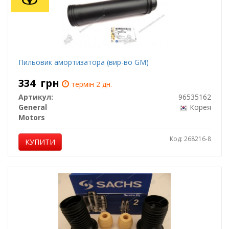
Пильовик амортизатора (вир-во GM)
334
грн
термін 2 дн.
Артикул:
96535162
General
Корея
Motors
Код: 268216-8
КУПИТИ