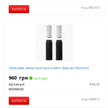
Код: 88520-5
КУПИТИ
Пильовик амортизатора компл. (вир-во Monroe)
960
грн
сьогодні
Артикул:
PK018
MONROE
Код: 94405-5
КУПИТИ