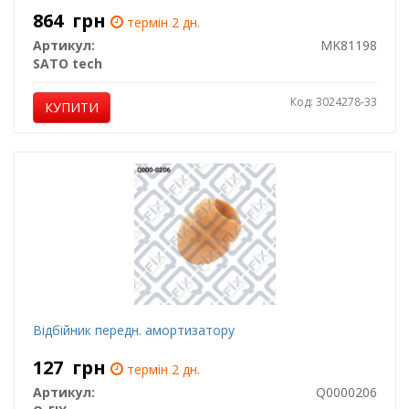
864
грн
термін 2 дн.
Артикул:
MK81198
SATO tech
Код: 3024278-33
КУПИТИ
Відбійник передн. амортизатору
127
грн
термін 2 дн.
Артикул:
Q0000206