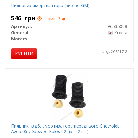
Пильовик амортизатора (вир-во GM)
546
грн
термін 2 дн.
Артикул:
96535008
General
Корея
Motors
Код: 268217-8
КУПИТИ
Пильник+відб. амортизатора переднього Chevrolet
Aveo 05-/Daewoo Kalos 02- (к-т 2 шт)