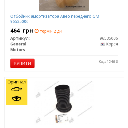
Отбойник амортизатора Авео переднего GM
96535006
464
грн
термін 2 дн.
Артикул:
96535006
General
Корея
Motors
Код: 1246-8
КУПИТИ
Оригінал