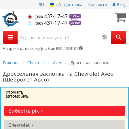
RU
UA
Доставка
Контакти
Вхід
437-17-47
(066)
437-17-47
(097)
Наприклад: вискомуфта бмв Е39, 1334101
Головна
Chevrolet
Aveo
Дросельна заслонка
Дроссельная заслонка на Chevrolet Aveo
(Шевролет Авео)
Уточніть
автомобіль:
Виберіть рік
Chevrolet