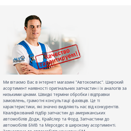
Ми вітаємо Вас в інтернет магазині "Автокомпас". Широкий
асортимент наявності оригінальних запчастин і їх аналогів за
низькими цінами. Швидкі терміни обробки і відправки
замовлень, грамотні консультації фахівців. Це ті
характеристики, які значно виділяють нас від конкурентів.
Кваліфікований підбір запчастин до американських
автомобілів Додж, Крайслер та Форд. Запчастини до
автомобілів БМВ та Мерседес в широкому асортименті.