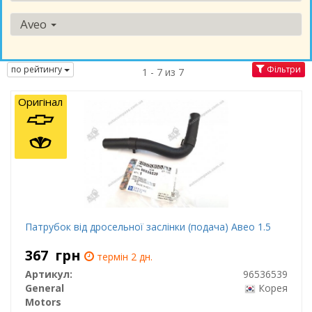
Aveo
по рейтингу
Фільтри
1 - 7 из 7
Оригінал
Патрубок від дросельної заслінки (подача) Авео 1.5
367
грн
термін 2 дн.
Артикул:
96536539
General
Корея
Motors