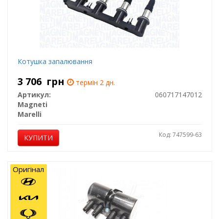
Котушка запалювання
3 706
грн
термін 2 дн.
Артикул:
060717147012
Magneti
Marelli
Код: 747599-63
КУПИТИ
Оригінал