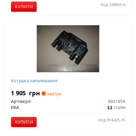
Код: 299855-6
КУПИТИ
Котушка запалювання
1 905
грн
завтра
Артикул:
880189A
ERA
Італія
Код: 818425-35
КУПИТИ