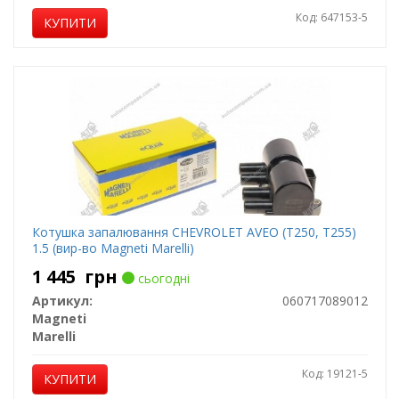
Код: 647153-5
КУПИТИ
Котушка запалювання CHEVROLET AVEO (T250, T255)
1.5 (вир-во Magneti Marelli)
1 445
грн
сьогодні
Артикул:
060717089012
Magneti
Marelli
Код: 19121-5
КУПИТИ