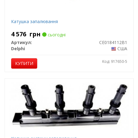
Катушка запалювання
4 576
грн
сьогодні
Артикул:
CE0184112B1
Delphi
США
Код: 917650-5
КУПИТИ