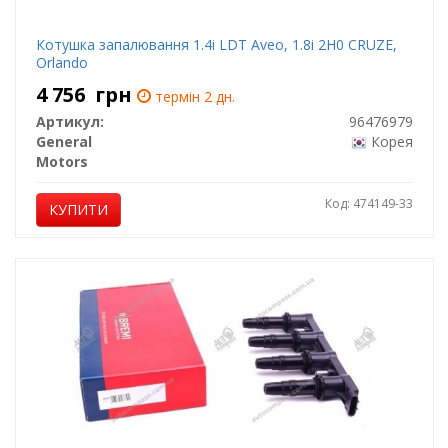
Котушка запалювання 1.4i LDT Aveo, 1.8i 2H0 CRUZE,
Orlando
4 756
грн
термін 2 дн.
Артикул:
96476979
General
Корея
Motors
Код: 474149-33
КУПИТИ