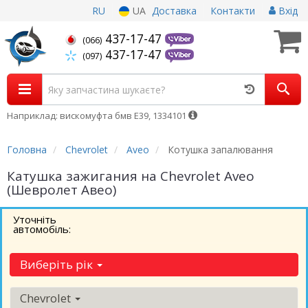
RU
UA
Доставка
Контакти
Вхід
437-17-47
(066)
437-17-47
(097)
Наприклад: вискомуфта бмв Е39, 1334101
Головна
Chevrolet
Aveo
Котушка запалювання
Катушка зажигания на Chevrolet Aveo
(Шевролет Авео)
Уточніть
автомобіль:
Виберіть рік
Chevrolet