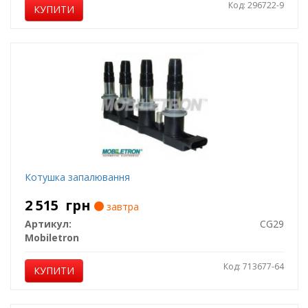
Код: 296722-9
КУПИТИ
Котушка запалювання
2 515
грн
завтра
Артикул:
CG29
Mobiletron
Код: 713677-64
КУПИТИ