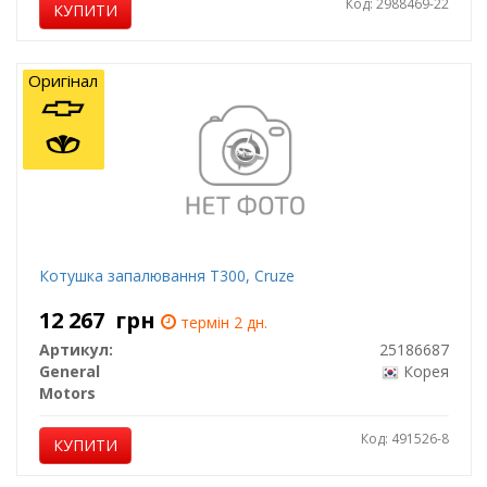
Код: 2988469-22
КУПИТИ
Оригінал
Котушка запалювання T300, Cruze
12 267
грн
термін 2 дн.
Артикул:
25186687
General
Корея
Motors
Код: 491526-8
КУПИТИ