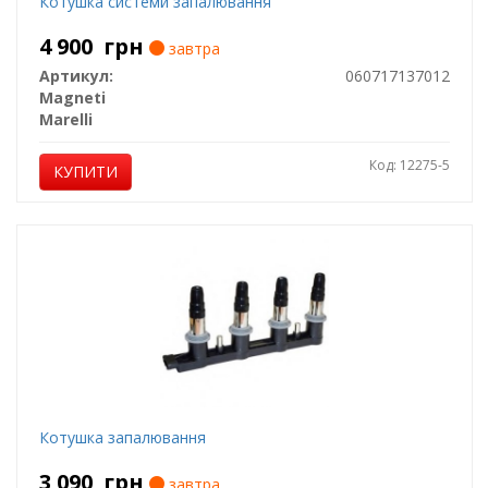
Котушка системи запалювання
4 900
грн
завтра
Артикул:
060717137012
Magneti
Marelli
Код: 12275-5
КУПИТИ
Котушка запалювання
3 090
грн
завтра