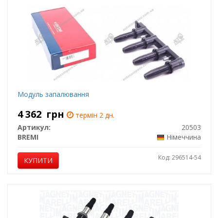
Модуль запалювання
4 362
грн
термін 2 дн.
Артикул:
20503
BREMI
Німеччина
Код: 296514-54
КУПИТИ