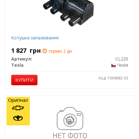
Котушка запалювання
1 827
грн
термін 2 дн.
Артикул:
CL220
Tesla
Чехія
Код: 1094883-33
КУПИТИ
Оригінал