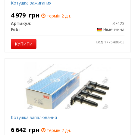
Котушка зажигания
4 979
грн
термін 2 дн.
Артикул:
37423
Febi
Німеччина
Код: 1775486-63
КУПИТИ
Котушка запалювання
6 642
грн
термін 2 дн.