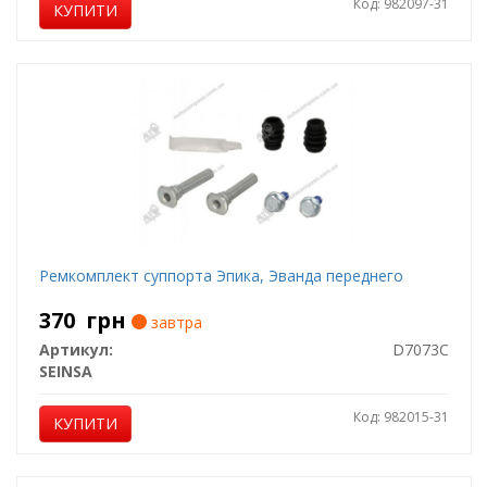
Код: 982097-31
КУПИТИ
Ремкомплект суппорта Эпика, Эванда переднего
370
грн
завтра
Артикул:
D7073C
SEINSA
Код: 982015-31
КУПИТИ