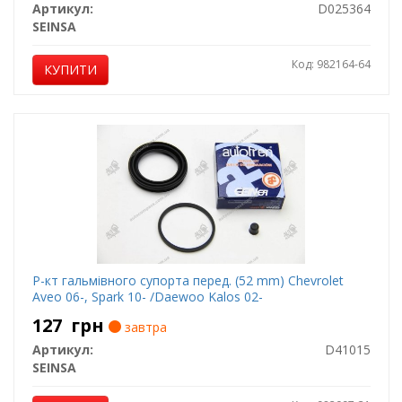
Артикул:
D025364
SEINSA
Код: 982164-64
КУПИТИ
Р-кт гальмівного супорта перед. (52 mm) Chevrolet
Aveo 06-, Spark 10- /Daewoo Kalos 02-
127
грн
завтра
Артикул:
D41015
SEINSA