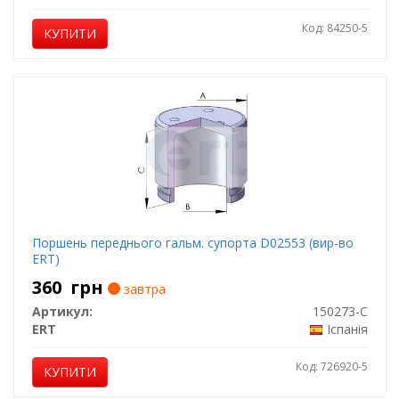
Код: 84250-5
КУПИТИ
Поршень переднього гальм. супорта D02553 (вир-во
ERT)
360
грн
завтра
Артикул:
150273-C
ERT
Іспанія
Код: 726920-5
КУПИТИ