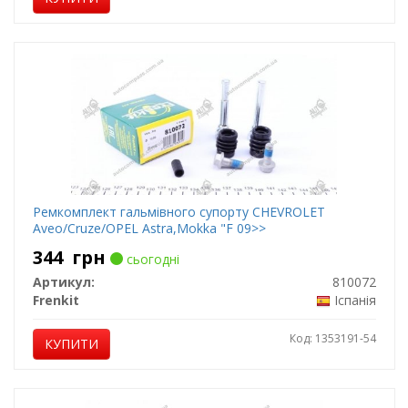
Ремкомплект гальмівного супорту CHEVROLET
Aveo/Cruze/OPEL Astra,Mokka "F 09>>
344
грн
сьогодні
Артикул:
810072
Frenkit
Іспанія
Код: 1353191-54
КУПИТИ