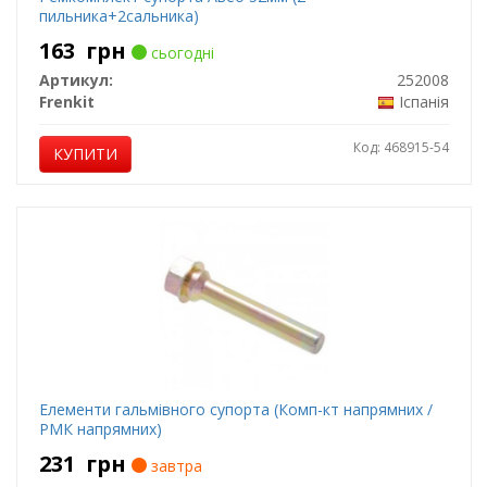
пильника+2сальника)
163
грн
сьогодні
Артикул:
252008
Frenkit
Іспанія
Код: 468915-54
КУПИТИ
Елементи гальмівного супорта (Комп-кт напрямних /
РМК напрямних)
231
грн
завтра