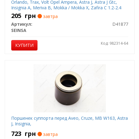
Orlando, Trax, Volt Opel Ampera, Astra J, Astra J Gtc,
Insignia A, Meriva B, Mokka / Mokka X, Zafira C 1.2-2.4
07.08-
205
грн
завтра
Артикул:
D41877
SEINSA
Код: 982314-64
КУПИТИ
Поршенек суппорта перед Aveo, Cruze, MB W163, Astra
J, Insignia,
723
грн
завтра