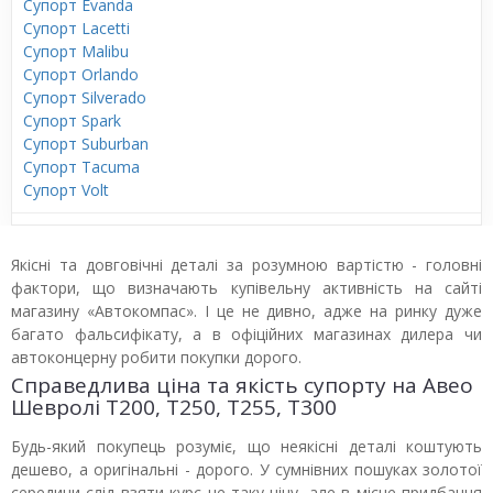
Супорт Evanda
Супорт Lacetti
Супорт Malibu
Супорт Orlando
Супорт Silverado
Супорт Spark
Супорт Suburban
Супорт Tacuma
Супорт Volt
Якісні та довговічні деталі за розумною вартістю - головні
фактори, що визначають купівельну активність на сайті
магазину «Автокомпас». І це не дивно, адже на ринку дуже
багато фальсифікату, а в офіційних магазинах дилера чи
автоконцерну робити покупки дорого.
Справедлива ціна та якість супорту на Авео
Шевролі T200, T250, T255, T300
Будь-який покупець розуміє, що неякісні деталі коштують
дешево, а оригінальні - дорого. У сумнівних пошуках золотої
середини слід взяти курс не таку ціну, але в місце придбання