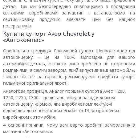
деталі. Так ми безпосередньо співпрацюємо з провідними
світовими виробниками запчастин і встановлюємо на
сертифіковану продукцію адекватні ціни без націнок
посередників.
Купити супорт Aveo Chevrolet у
«Автокомпас»
Оригінальна продукція. Гальмовий супорт Шевроле Авео від
автоконцерну – це на 100% відповідна для вашого
автомобіля деталь, оскільки вона зроблена не сторонніми
компаніями, а самим заводом, який випустив ваш автомобіль.
І якщо він ще на гарантії, рекомендуємо придбати супорт
гальмівної оригінальної якості.
Аналогова продукція. Аналог поршеня супорта Aveo T200,
T250, T255, T300 – це деталь, випущена підрядником
автоконцерну, фірмою, яка виробляє комплектуючі
відповідно до їх початкових ескізів та ТЗ, розроблених
виробником автомобіля.
4 основні причини, чому вам варто зробити замовлення в
магазині «Автокомпас»: