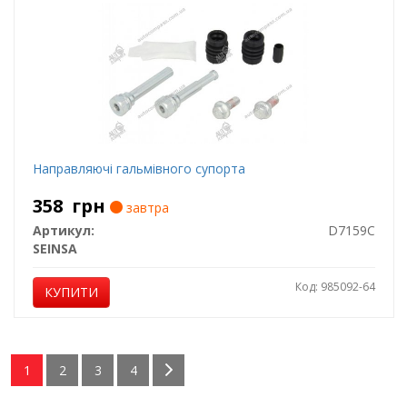
Направляючі гальмівного супорта
358
грн
завтра
Артикул:
D7159C
SEINSA
Код: 985092-64
КУПИТИ
1
2
3
4