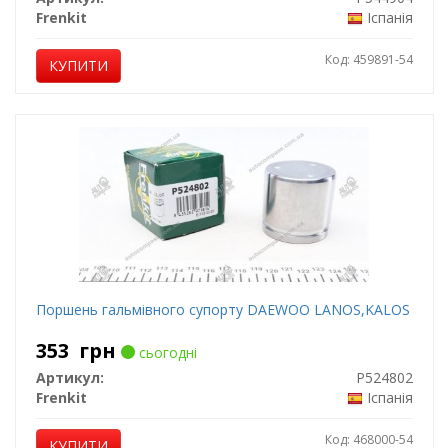
Frenkit
Іспанія
Код: 459891-54
КУПИТИ
Поршень гальмівного супорту DAEWOO LANOS,KALOS
353
грн
сьогодні
Артикул:
P524802
Frenkit
Іспанія
Код: 468000-54
КУПИТИ