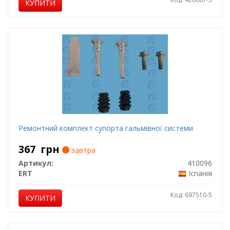
КУПИТИ
Ремонтний комплект супорта гальмівної системи
367
грн
завтра
Артикул:
410096
ERT
Іспанія
Код: 697510-5
КУПИТИ