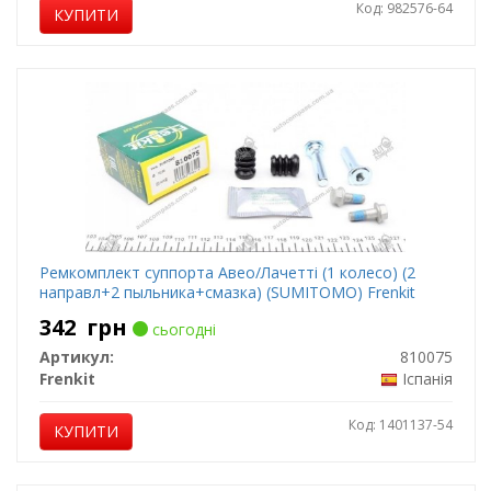
Код: 982576-64
КУПИТИ
Ремкомплект суппорта Авео/Лачетті (1 колесо) (2
направл+2 пыльника+смазка) (SUMITOMO) Frenkit
342
грн
сьогодні
Артикул:
810075
Frenkit
Іспанія
Код: 1401137-54
КУПИТИ