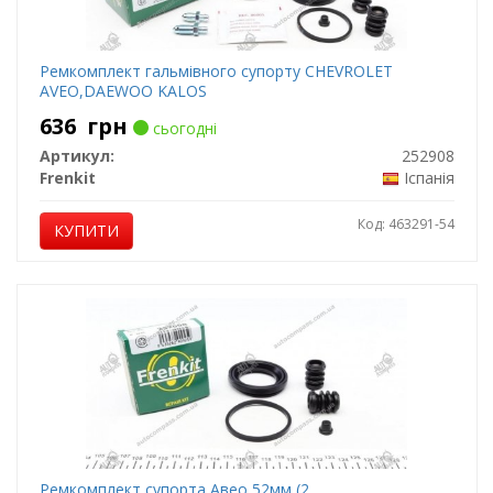
Ремкомплект гальмівного супорту CHEVROLET
AVEO,DAEWOO KALOS
636
грн
сьогодні
Артикул:
252908
Frenkit
Іспанія
Код: 463291-54
КУПИТИ
Ремкомплект супорта Авео 52мм (2