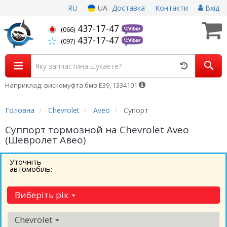
RU
UA
Доставка
Контакти
Вхід
437-17-47
(066)
437-17-47
(097)
Наприклад: вискомуфта бмв Е39, 1334101
Головна
Chevrolet
Aveo
Супорт
Суппорт тормозной на Chevrolet Aveo
(Шевролет Авео)
Уточніть
автомобіль:
Виберіть рік
Chevrolet