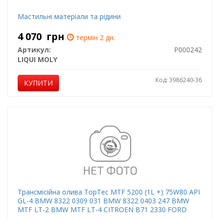
Мастильні матеріали та рідини
4 070
грн
термін 2 дн.
Артикул:
P000242
LIQUI MOLY
Код: 3986240-36
КУПИТИ
Трансмісійна олива TopTec MTF 5200 (1L +) 75W80 API
GL-4 BMW 8322 0309 031 BMW 8322 0403 247 BMW
MTF LT-2 BMW MTF LT-4 CITROEN B71 2330 FORD
M2C200 C GM 19 40 764 GM 19 40 768 HONDA MTF-II N