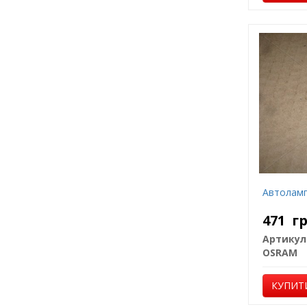
Автоламп
471
г
Артикул
OSRAM
КУПИТ