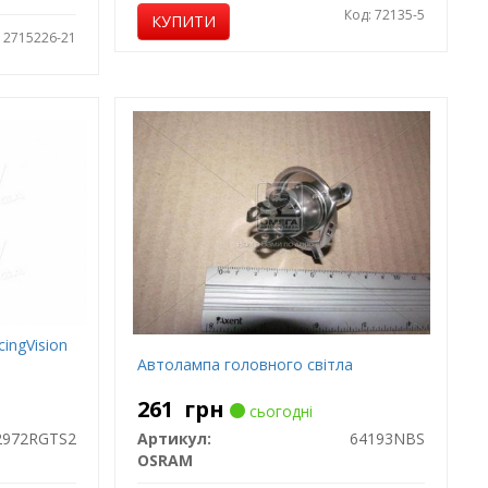
Код: 72135-5
КУПИТИ
: 2715226-21
ingVision
Автолампа головного світла
261
грн
сьогодні
2972RGTS2
Артикул:
64193NBS
OSRAM