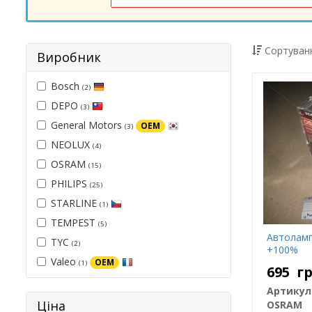
Сортуванн
Виробник
Bosch
(2)
DEPO
(3)
General Motors
OEM
(3)
NEOLUX
(4)
OSRAM
(15)
PHILIPS
(25)
STARLINE
(1)
TEMPEST
(5)
Автолампа
TYC
(2)
+100%
Valeo
OEM
(1)
695
г
Артикул
Ціна
OSRAM