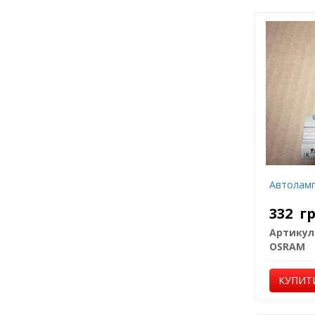
Автоламп
332
г
Артикул
OSRAM
КУПИТ