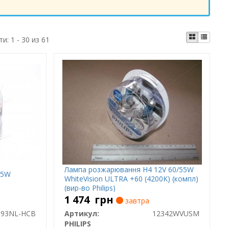
ти:
1 - 30 из 61
Лампа розжарювання H4 12V 60/55W
55W
WhiteVision ULTRA +60 (4200K) (компл)
(вир-во Philips)
1 474
грн
завтра
193NL-HCB
Артикул:
12342WVUSM
PHILIPS