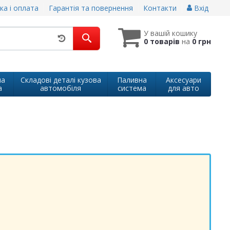
ка і оплата
Гарантія та повернення
Контакти
Вхід
У вашій кошику
0 товарів
на
0 грн
на
Складові деталі кузова
Паливна
Аксесуари
а
автомобіля
система
для авто