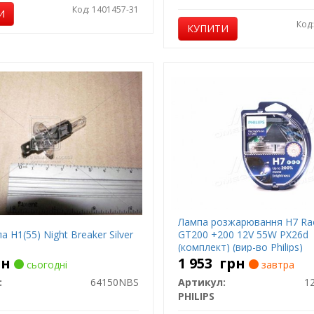
Код: 1401457-31
И
Код
КУПИТИ
Лампа розжарювання H7 Rac
 H1(55) Night Breaker Silver
GT200 +200 12V 55W PX26d
(комплект) (вир-во Philips)
рн
1 953
грн
сьогодні
завтра
:
64150NBS
Артикул:
1
PHILIPS