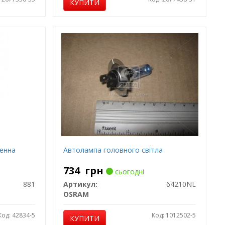
КУПИТИ
генна
Автолампа головного світла
734
грн
сьогодні
881
Артикул:
64210NL
OSRAM
Код: 42834-5
Код: 1012502-5
КУПИТИ