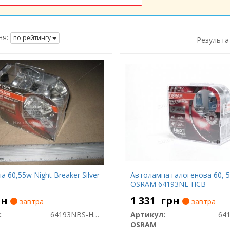
я:
по рейтингу
Результа
 60,55w Night Breaker Silver
Автолампа галогенова 60, 
OSRAM 64193NL-HCB
рн
1 331
грн
завтра
завтра
:
64193NBS-HCB
Артикул:
64
OSRAM