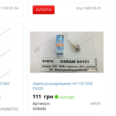
: 1165161-64
Код: 1408138-35
КУПИТИ
GT200
Лампа розжарювання H3 12V 55W
PK22S
111
грн
.
сьогодні
Артикул:
64151
OSRAM
2342RGTS2