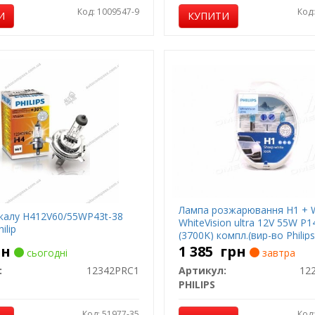
Код: 1009547-9
Код
И
КУПИТИ
Лампа розжарювання H1 +
калу H412V60/55WP43t-38
WhiteVision ultra 12V 55W P1
ilip
(3700K) компл.(вир-во Philips
рн
1 385
грн
сьогодні
завтра
:
12342PRC1
Артикул:
12
PHILIPS
Код: 51977-35
Код