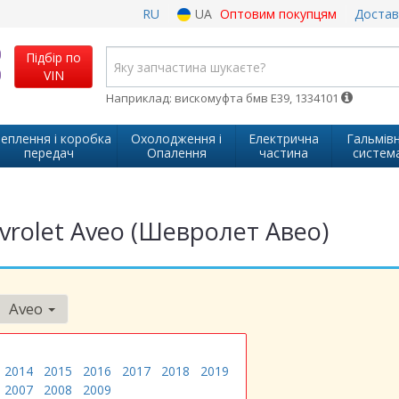
RU
UA
Оптовим покупцям
Достав
Підбір по
VIN
Наприклад: вискомуфта бмв Е39, 1334101
еплення і коробка
Охолодження і
Електрична
Гальмів
передач
Опалення
частина
систем
rolet Aveo (Шевролет Авео)
Aveo
2014
2015
2016
2017
2018
2019
2007
2008
2009