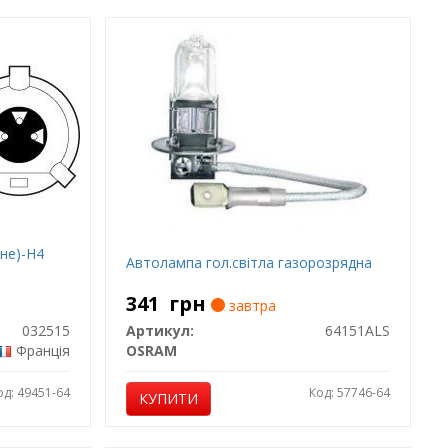
не)-H4
Автолампа гол.світла газорозрядна
341
грн
завтра
032515
Артикул:
64151ALS
Франція
OSRAM
од: 49451-64
Код: 57746-64
КУПИТИ