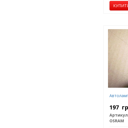
КУПИТ
Автолампа
197
г
Артикул
OSRAM