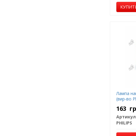
КУПИТ
Лампа на
(вир-во Ph
163
г
Артикул
PHILIPS