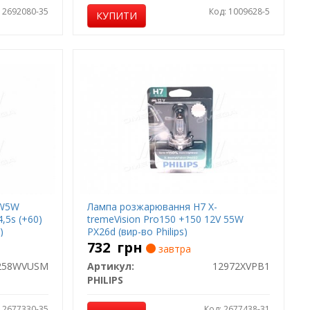
: 2692080-35
Код: 1009628-5
КУПИТИ
 W5W
Лампа розжарювання H7 X-
4,5s (+60)
tremeVision Pro150 +150 12V 55W
)
PX26d (вир-во Philips)
732
грн
завтра
258WVUSM
Артикул:
12972XVPB1
PHILIPS
: 2677330-35
Код: 2677438-31