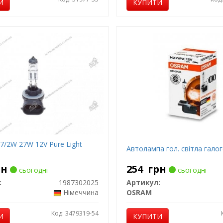
И
КУПИТИ
7/2W 27W 12V Pure Light
Автолампа гол. світла гало
рн
254
грн
сьогодні
сьогодні
:
1987302025
Артикул:
Німеччина
OSRAM
Код: 3479319-54
И
КУПИТИ