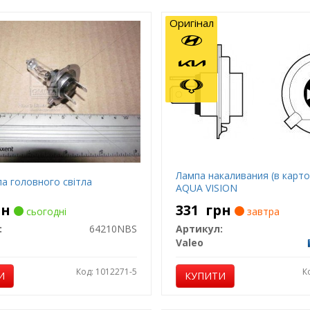
Оригінал
Лампа накаливания (в карто
а головного світла
AQUA VISION
рн
331
грн
сьогодні
завтра
:
64210NBS
Артикул:
Valeo
Код: 1012271-5
К
И
КУПИТИ