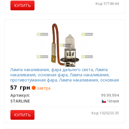
Код: 57746-64
КУПИТЬ
Лампа накаливания, фара дальнего света, Лампа
накаливания, основная фара, Лампа накаливания,
противотуманная фара, Лампа накаливания, основная
фара, Лампа накаливания, фара дальнего света,
57
грн
завтра
Лампа накаливания, противотуманная фара, Лампа
Артикул:
99.99.994
накаливания, ф
STARLINE
Чехия
Код: 1020233-35
КУПИТЬ