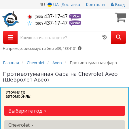
RU
UA
Доставка
Контакты
Вход
437-17-47
(066)
437-17-47
(097)
Например: вискомуфта бмв е39, 1334101
Главная
Chevrolet
Aveo
Противотуманная фара
Противотуманная фара на Chevrolet Aveo
(Шевролет Авео)
Уточните
автомобиль:
Выберите год
Chevrolet