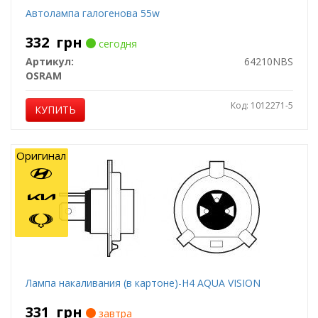
Автолампа галогенова 55w
332
грн
сегодня
Артикул:
64210NBS
OSRAM
Код: 1012271-5
КУПИТЬ
Оригинал
Лампа накаливания (в картоне)-H4 AQUA VISION
331
грн
завтра