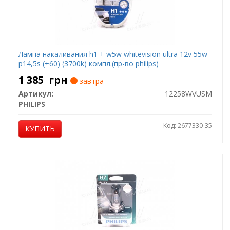
Лампа накаливания h1 + w5w whitevision ultra 12v 55w
p14,5s (+60) (3700k) компл.(пр-во philips)
1 385
грн
завтра
Артикул:
12258WVUSM
PHILIPS
Код: 2677330-35
КУПИТЬ