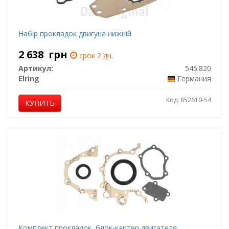
Набір прокладок двигуна нижній
2 638
грн
срок 2 дн.
Артикул:
545.820
Elring
Германия
Код: 852610-54
КУПИТЬ
Комплект прокладок, блок-картер двигателя