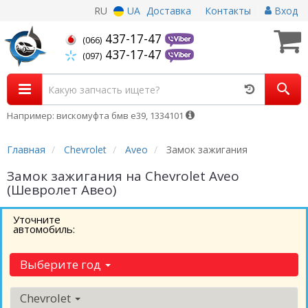
RU
UA
Доставка
Контакты
Вход
437-17-47
(066)
437-17-47
(097)
Например: вискомуфта бмв е39, 1334101
Главная
Chevrolet
Aveo
Замок зажигания
Замок зажигания на Chevrolet Aveo
(Шевролет Авео)
Уточните
автомобиль:
Выберите год
Chevrolet