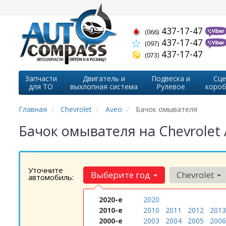
437-17-47
(066)
437-17-47
(097)
437-17-47
(073)
Запчасти
Двигатель и
Подвеска и
Сце
для ТО
выхлопная система
Рулевое
короб
Главная
Chevrolet
Aveo
Бачок омывателя
Бачок омывателя на Chevrolet
Уточните
Выберите год
Chevrolet
автомобиль:
2020-е
2020
2010-е
2010
2011
2012
2013
2000-е
2003
2004
2005
2006