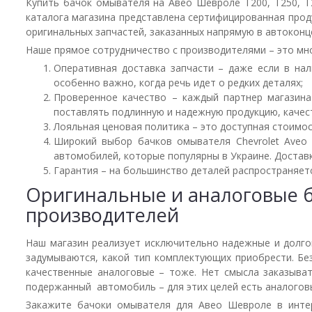
Купить бачок омывателя на Авео Шевроле T200, T250, T2
каталога магазина представлена сертифицированная прод
оригинальных запчастей, заказанных напрямую в автоконц
Наше прямое сотрудничество с производителями – это мн
Оперативная доставка запчасти – даже если в нал
особенно важно, когда речь идет о редких деталях;
Проверенное качество – каждый партнер магазина
поставлять подлинную и надежную продукцию, качес
Лояльная ценовая политика – это доступная стоимос
Широкий выбор бачков омывателя Chevrolet Aveo 
автомобилей, которые популярны в Украине. Доставк
Гарантия – на большинство деталей распространяетс
Оригинальные и аналоговые б
производителей
Наш магазин реализует исключительно надежные и долго
задумываются, какой тип комплектующих приобрести. Бе
качественные аналоговые – тоже. Нет смысла заказыва
подержанный автомобиль – для этих целей есть аналогов
Закажите бачоки омывателя для Авео Шевроле в интер