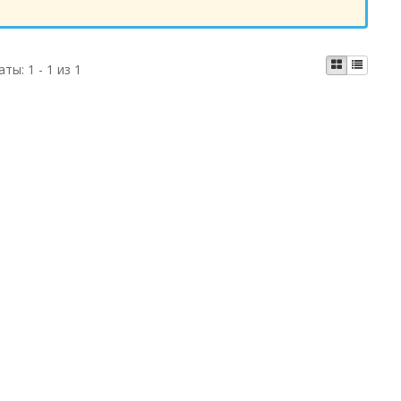
аты:
1 - 1 из 1