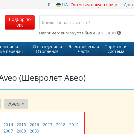
RU
UA
Оптовым покупателям
Дост
Подбор по
VIN
Например: вискомуфта бмв е39, 1334101
пление и
Охлаждение и
Электрическая
Тормозная
ка передач
Отопление
часть
система
 Aveo (Шевролет Авео)
Aveo
2014
2015
2016
2017
2018
2019
2007
2008
2009