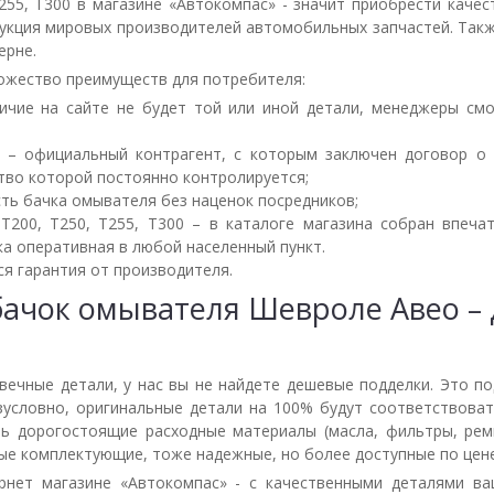
55, T300 в магазине «Автокомпас» - значит приобрести каче
укция мировых производителей автомобильных запчастей. Так
ерне.
ожество преимуществ для потребителя:
ичие на сайте не будет той или иной детали, менеджеры смо
 – официальный контрагент, с которым заключен договор о с
тво которой постоянно контролируется;
ть бачка омывателя без наценок посредников;
T200, T250, T255, T300 – в каталоге магазина собран впеча
а оперативная в любой населенный пункт.
я гарантия от производителя.
ачок омывателя Шевроле Авео – 
вечные детали, у нас вы не найдете дешевые подделки. Это п
зусловно, оригинальные детали на 100% будут соответствова
ть дорогостоящие расходные материалы (масла, фильтры, рем
ые комплектующие, тоже надежные, но более доступные по цене
нет магазине «Автокомпас» - с качественными деталями в