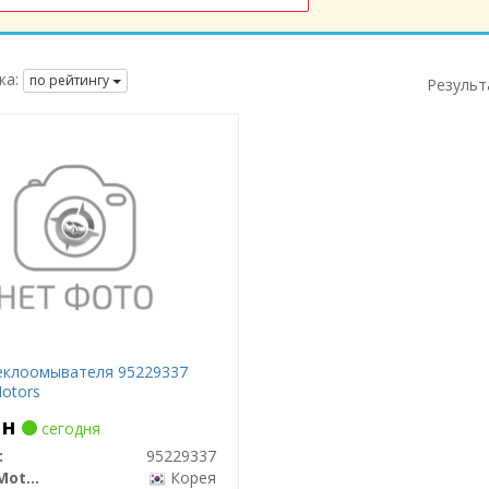
ка:
по рейтингу
Результ
еклоомывателя 95229337
Motors
рн
сегодня
:
95229337
General Motors
Корея