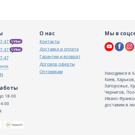
ы
О нас
Мы в соцс
7-47
Контакты
Доставка и оплата
7-47
Гарантии и возврат
7-47
Договор оферты
онок
Оптовикам
Находимся в Х
IN
Киев, Харьков
Запорожье, Кр
работы
Чернигов, Пол
до 18-00
Ивано-Франков
14-00
доставим в лю
й