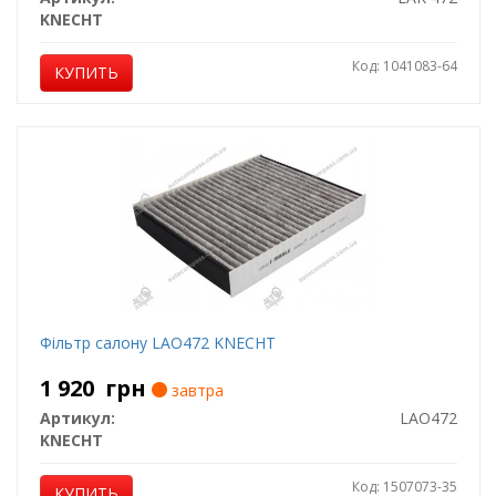
KNECHT
Код: 1041083-64
КУПИТЬ
Фільтр салону LAO472 KNECHT
1 920
грн
завтра
Артикул:
LAO472
KNECHT
Код: 1507073-35
КУПИТЬ