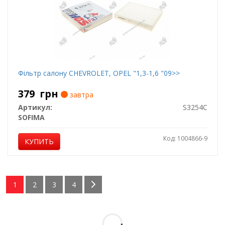
Фільтр салону CHEVROLET, OPEL "1,3-1,6 "09>>
379
грн
завтра
Артикул:
S3254C
SOFIMA
Код: 1004866-9
КУПИТЬ
1
2
3
4