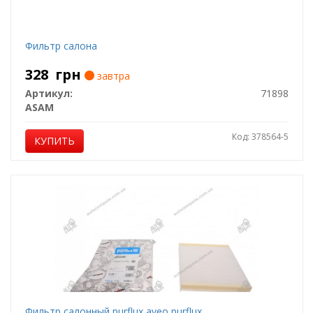
Фильтр салона
328
грн
завтра
Артикул:
71898
ASAM
Код: 378564-5
КУПИТЬ
Фильтр салонный purflux aveo purflux