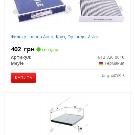
Фильтр салона Авео, Круз, Орландо, Astra
402
грн
сегодня
Артикул:
612 320 0010
Meyle
Германия
Код: 44709-6
КУПИТЬ