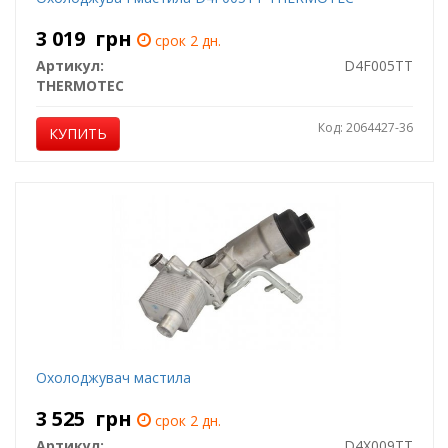
3 019
грн
срок 2 дн.
Артикул:
D4F005TT
THERMOTEC
Код: 2064427-36
КУПИТЬ
Охолоджувач мастила
3 525
грн
срок 2 дн.
Артикул:
D4X009TT