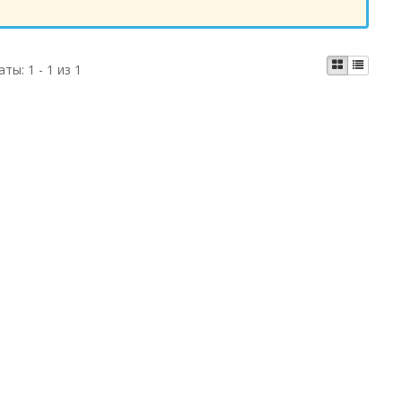
аты:
1 - 1 из 1