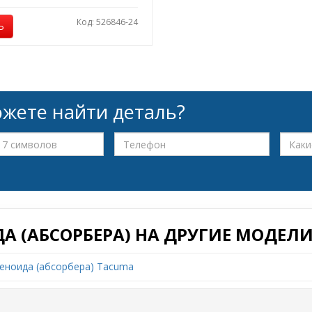
Код: 526846-24
Ь
жете найти деталь?
А (АБСОРБЕРА) НА ДРУГИЕ МОДЕЛИ
еноида (абсорбера) Tacuma