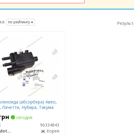
ка:
по рейтингу
Результ
оленоида (абсорбера) Авео,
, Лачетти, Нубира, Такума
грн
сегодня
:
96334843
General Motors
Корея