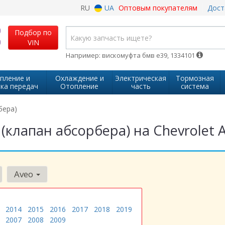
RU
UA
Оптовым покупателям
Дост
Подбор по
VIN
Например: вискомуфта бмв е39, 1334101
пление и
Охлаждение и
Электрическая
Тормозная
ка передач
Отопление
часть
система
бера)
(клапан абсорбера) на Chevrolet 
Aveo
2014
2015
2016
2017
2018
2019
2007
2008
2009