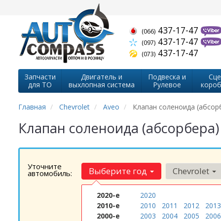
437-17-47
(066)
437-17-47
(097)
437-17-47
(073)
Запчасти
Двигатель и
Подвеска и
Сце
для ТО
выхлопная система
Рулевое
короб
Главная
Chevrolet
Aveo
Клапан соленоида (абсор
Клапан соленоида (абсорбера) 
Уточните
Выберите год
Chevrolet
автомобиль:
2020-е
2020
2010-е
2010
2011
2012
2013
2000-е
2003
2004
2005
2006