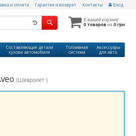
авка и оплата
Гарантия и возврат
Контакты
Вход
В вашей корзине
0 товаров
на
0 грн
Составляющие детали
Топливная
Аксессуары
кузова автомобиля
система
для авто
Aveo
(Шевролет )