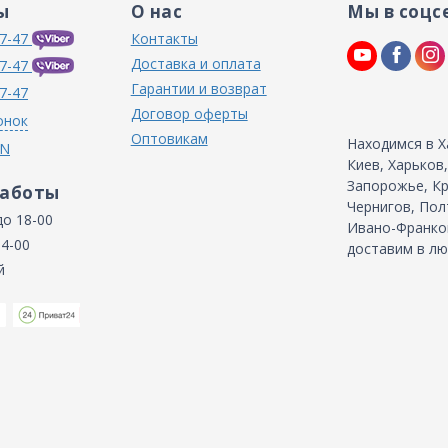
ы
О нас
Мы в соцс
7-47
Контакты
Доставка и оплата
7-47
Гарантии и возврат
7-47
Договор оферты
онок
Оптовикам
Находимся в Х
IN
Киев, Харьков
Запорожье, Кр
работы
Чернигов, Пол
до 18-00
Ивано-Франков
14-00
доставим в лю
й