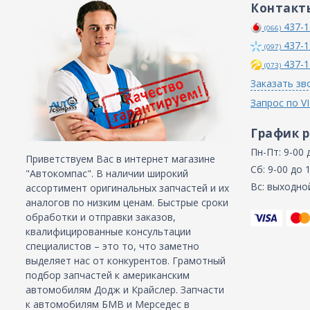
Контакт
437-1
(066)
437-1
(097)
437-1
(073)
Заказать зв
Запрос по V
График 
Пн-Пт: 9-00 
Приветствуем Вас в интернет магазине
Сб: 9-00 до 
"Автокомпас". В наличии широкий
Вс: выходно
ассортимент оригинальных запчастей и их
аналогов по низким ценам. Быстрые сроки
обработки и отправки заказов,
квалифицированные консультации
специалистов – это то, что заметно
выделяет нас от конкурентов. Грамотный
подбор запчастей к американским
автомобилям Додж и Крайслер. Запчасти
к автомобилям БМВ и Мерседес в