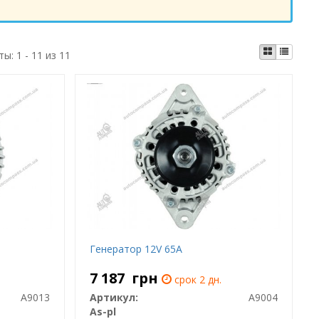
ты:
1 - 11 из 11
Генератор 12V 65A
7 187
грн
срок 2 дн.
A9013
Артикул:
A9004
As-pl