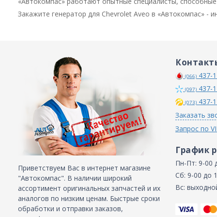
«Автокомпас» работают опытные специалисты, способные 
Закажите генератор для Chevrolet Aveo в «Автокомпас» -
Контакт
437-1
(066)
437-1
(097)
437-1
(073)
Заказать зв
Запрос по V
График 
Пн-Пт: 9-00 
Приветствуем Вас в интернет магазине
Сб: 9-00 до 
"Автокомпас". В наличии широкий
Вс: выходно
ассортимент оригинальных запчастей и их
аналогов по низким ценам. Быстрые сроки
обработки и отправки заказов,