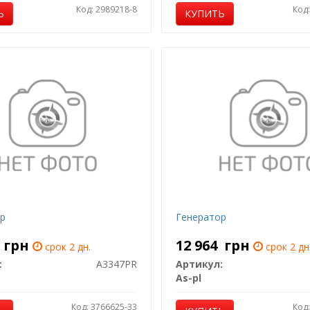
Код: 2989218-8
Код
Ь
КУПИТЬ
р
Генератор
9
грн
12 964
грн
срок 2 дн.
срок 2 дн
:
A3347PR
Артикул:
As-pl
Код: 3766625-33
Код