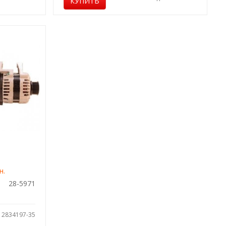
КУПИТЬ
н.
28-5971
: 2834197-35