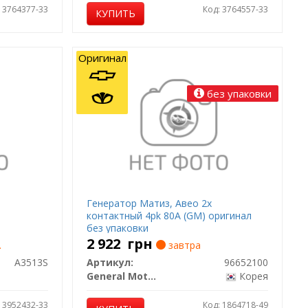
: 3764377-33
Код: 3764557-33
КУПИТЬ
Оригинал
без упаковки
Генератор Матиз, Авео 2х
контактный 4pk 80A (GM) оригинал
без упаковки
2 922
грн
.
завтра
A3513S
Артикул:
96652100
General Motors
Корея
: 3952432-33
Код: 1864718-49