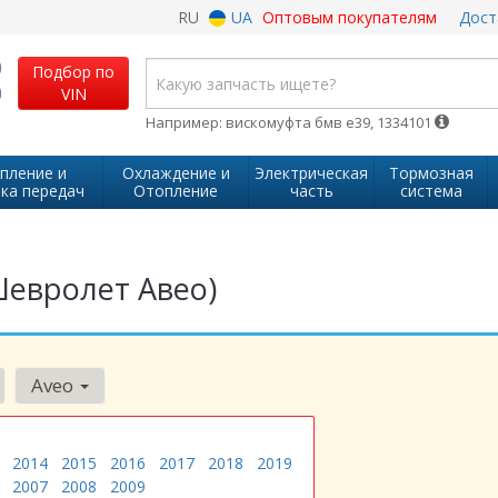
RU
UA
Оптовым покупателям
Дост
Подбор по
VIN
Например: вискомуфта бмв е39, 1334101
пление и
Охлаждение и
Электрическая
Тормозная
ка передач
Отопление
часть
система
Шевролет Авео)
Aveo
2014
2015
2016
2017
2018
2019
2007
2008
2009