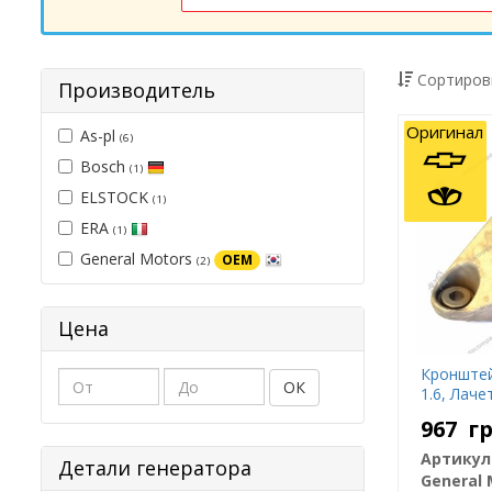
Сортиров
Производитель
Оригинал
As-pl
(6)
Bosch
(1)
ELSTOCK
(1)
ERA
(1)
General Motors
OEM
(2)
Цена
Кронштей
ОК
1.6, Лаче
967
г
Артикул
Детали генератора