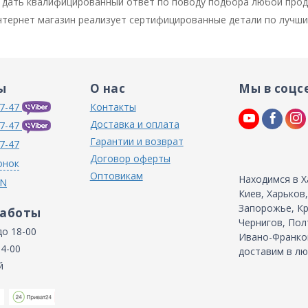
дать квалифицированный ответ по поводу подбора любой проду
 интернет магазин реализует сертифицированные детали по лучш
ы
О нас
Мы в соцс
7-47
Контакты
Доставка и оплата
7-47
Гарантии и возврат
7-47
Договор оферты
онок
Оптовикам
Находимся в Х
IN
Киев, Харьков
Запорожье, Кр
работы
Чернигов, Пол
до 18-00
Ивано-Франков
14-00
доставим в лю
й