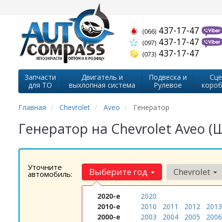
437-17-47
(066)
437-17-47
(097)
437-17-47
(073)
Запчасти
Двигатель и
Подвеска и
Сце
для ТО
выхлопная система
Рулевое
короб
Главная
Chevrolet
Aveo
Генератор
Генератор на Chevrolet Aveo (
Уточните
Выберите год
Chevrolet
автомобиль:
2020-е
2020
2010-е
2010
2011
2012
2013
2000-е
2003
2004
2005
2006