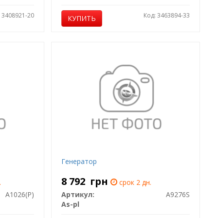
: 3408921-20
Код: 3463894-33
КУПИТЬ
Генератор
8 792
грн
.
срок 2 дн.
A1026(P)
Артикул:
A9276S
As-pl