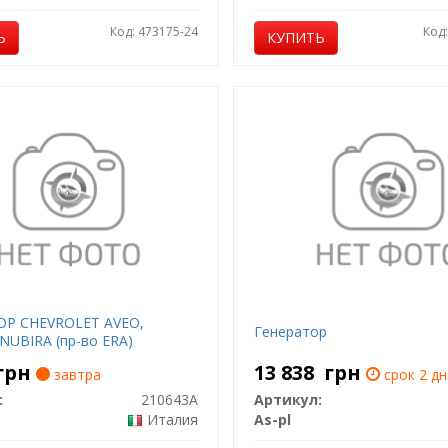
Код: 473175-24
Код
Ь
КУПИТЬ
ОР CHEVROLET AVEO,
Генератор
 NUBIRA (пр-во ERA)
грн
13 838
грн
завтра
срок 2 дн
:
210643A
Артикул:
Италия
As-pl