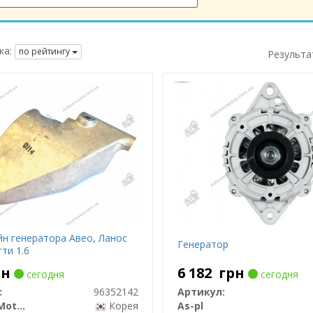
ка:
по рейтингу
Результа
н генератора Авео, Ланос
Генератор
тти 1.6
рн
6 182
грн
сегодня
сегодня
:
96352142
Артикул:
General Motors
Корея
As-pl