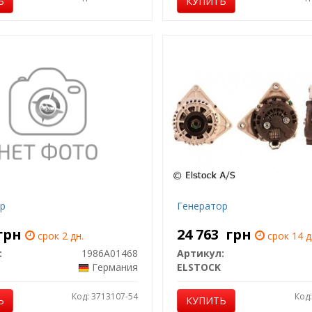
Ь
КУПИТЬ
р
Генератор
грн
24 763
грн
срок 2 дн.
срок 14 д
:
1986A01468
Артикул:
Германия
ELSTOCK
Код: 3713107-54
Код
Ь
КУПИТЬ