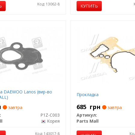
Код: 13062-8
Ь
КУПИТЬ
а DAEWOO Lanos (вир-во
Прокладкa
ALL)
н
685
грн
завтра
завтра
:
P1Z-C003
Артикул:
ll
Корея
Parts Mall
Код: 143017-8
Ко