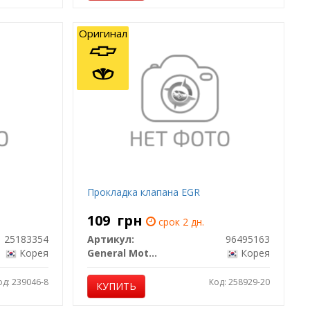
Оригинал
Прокладка клапана EGR
109
грн
срок 2 дн.
25183354
Артикул:
96495163
Корея
General Motors
Корея
од: 239046-8
Код: 258929-20
КУПИТЬ