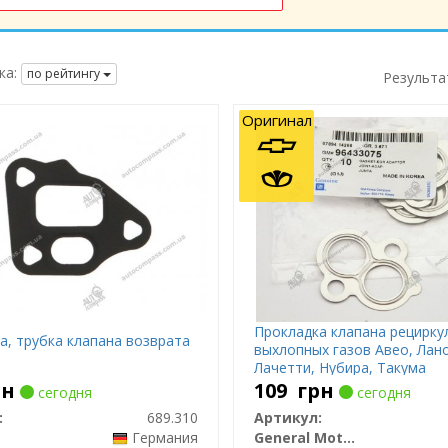
ка:
по рейтингу
Результа
Оригинал
Прокладка клапана рецирку
а, трубка клапана возврата
выхлопных газов Авео, Лано
Лачетти, Нубира, Такума
рн
109
грн
сегодня
сегодня
:
689.310
Артикул:
Германия
General Motors