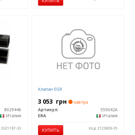
КУПИТЬ
Клапан EGR
3 053
грн
завтра
8029446
Артикул:
555042A
Италия
ERA
Италия
: 3321187-33
Код: 2123809-35
КУПИТЬ