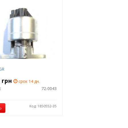
GR
0
грн
срок 14 дн.
:
72-0043
Код: 1850552-35
Ь