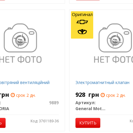
Оригинал
овітряний вентиляційний
Электромагнитный клапан
грн
928
грн
срок 2 дн.
срок 2 дн.
:
9889
Артикул:
ORIA
General Motors
Код: 3761189-36
К
Ь
КУПИТЬ