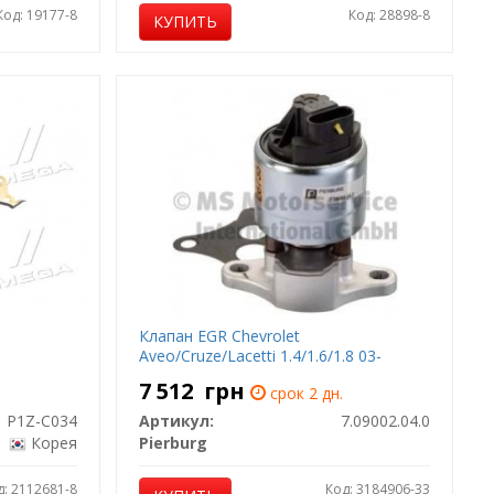
Код: 19177-8
Код: 28898-8
КУПИТЬ
Клапан EGR Chevrolet
Aveo/Cruze/Lacetti 1.4/1.6/1.8 03-
7 512
грн
срок 2 дн.
P1Z-C034
Артикул:
7.09002.04.0
Корея
Pierburg
д: 2112681-8
Код: 3184906-33