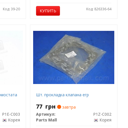
Код: 39-20
Код: 826336-64
КУПИТЬ
рмостата
Шт. прокладка клапана егр
77
грн
завтра
P1E-C003
Артикул:
P1Z-C002
Корея
Parts Mall
Корея