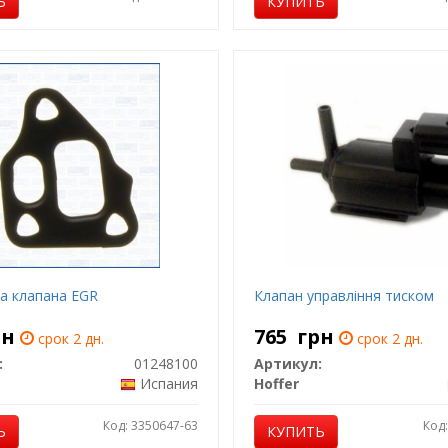
Ь
КУПИТЬ
а клапана EGR
Клапан управління тиском
рн
765
грн
срок 2 дн.
срок 2 дн.
:
01248100
Артикул:
Испания
Hoffer
Код: 3350647-63
Код
Ь
КУПИТЬ