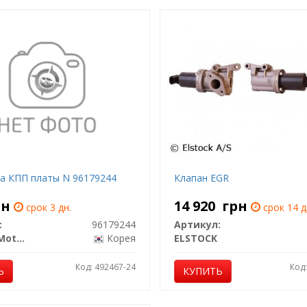
а КПП платы N 96179244
Клапан EGR
рн
14 920
грн
срок 3 дн.
срок 14 д
:
96179244
Артикул:
General Motors
Корея
ELSTOCK
Код: 492467-24
Код
Ь
КУПИТЬ