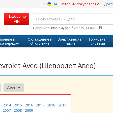
RU
UA
Оптовым покупателям
Дост
Подбор по
VIN
Например: вискомуфта бмв е39, 1334101
пление и
Охлаждение и
Электрическая
Тормозная
ка передач
Отопление
часть
система
evrolet Aveo (Шевролет Авео)
Aveo
2014
2015
2016
2017
2018
2019
2007
2008
2009