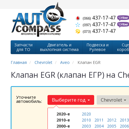
437-17-47
(066)
437-17-47
(097)
437-17-47
(073)
Запчасти
Двигатель и
Подвеска и
Сце
для ТО
выхлопная система
Рулевое
короб
Главная
Chevrolet
Aveo
Клапан EGR
Клапан EGR (клапан ЕГР) на Ch
Уточните
Выберите год
Chevrolet
автомобиль:
2020-е
2020
2010-е
2010
2011
2012
2013
2000-е
2003
2004
2005
2006