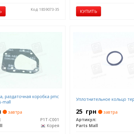
Код: 1859073-35
Ь
КУПИТЬ
а, раздаточная коробка pmc
Уплотнительное кольцо те
s-mall
н
25
грн
завтра
завтра
:
P1T-C001
Артикул:
ll
Корея
Parts Mall