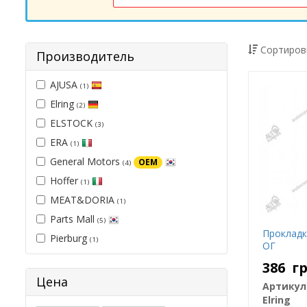
Сортиров
Производитель
AJUSA
(1)
Elring
(2)
ELSTOCK
(3)
ERA
(1)
General Motors
OEM
(4)
Hoffer
(1)
MEAT&DORIA
(1)
Parts Mall
(5)
Прокладк
Pierburg
(1)
ОГ
386
г
Цена
Артикул
Elring