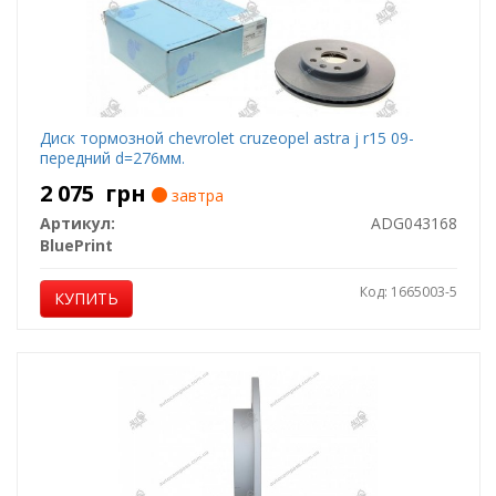
Диск тормозной chevrolet cruzeopel astra j r15 09-
передний d=276мм.
2 075
грн
завтра
Артикул:
ADG043168
BluePrint
Код: 1665003-5
КУПИТЬ