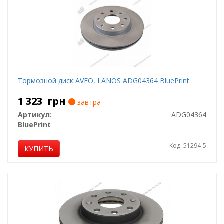
Тормозной диск AVEO, LANOS ADG04364 BluePrint
1 323
грн
завтра
Артикул:
ADG04364
BluePrint
Код: 51294-5
КУПИТЬ