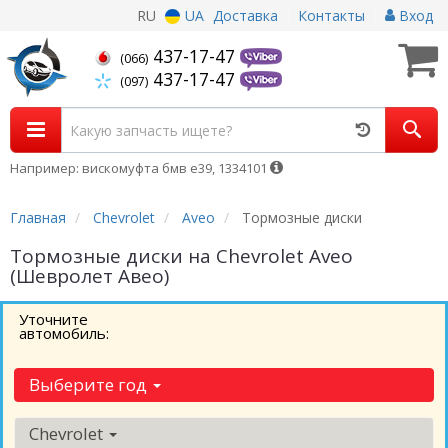
RU
UA
Доставка
Контакты
Вход
437-17-47
(066)
437-17-47
(097)
Например: вискомуфта бмв е39, 1334101
Главная
Chevrolet
Aveo
Тормозные диски
Тормозные диски на Chevrolet Aveo
(Шевролет Авео)
Уточните
автомобиль:
Выберите год
Chevrolet