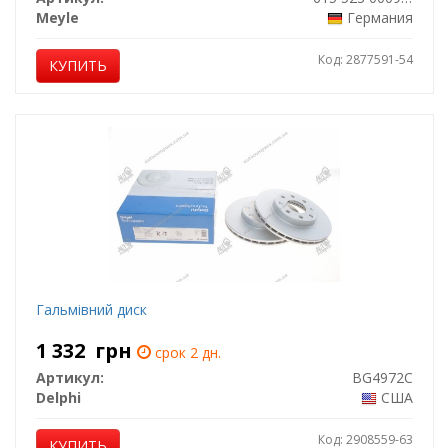
Meyle
Германия
Код: 2877591-54
КУПИТЬ
Гальмівний диск
1 332
грн
срок 2 дн.
Артикул:
BG4972C
Delphi
США
Код: 2908559-63
КУПИТЬ