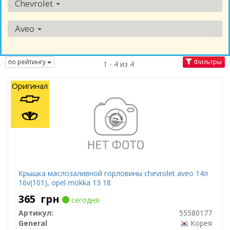
Chevrolet
Aveo
по рейтингу
Фильтры
1 - 4 из 4
Оригинал
Крышка маслозаливной горловины chevrolet aveo 14л
16v(101), opel mokka 13 18
365
грн
сегодня
Артикул:
55580177
General
Корея