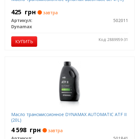
425
грн
завтра
Артикул:
502011
Dynamax
Код: 2889959-31
КУПИТЬ
Масло трансмиссионное DYNAMAX AUTOMATIC ATF II
(20L)
4 598
грн
завтра
Артикул:
501841