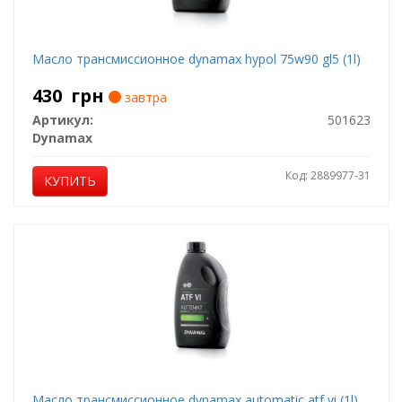
Масло трансмиссионное dynamax hypol 75w90 gl5 (1l)
430
грн
завтра
Артикул:
501623
Dynamax
Код: 2889977-31
КУПИТЬ
Масло трансмиссионное dynamax automatic atf vi (1l)