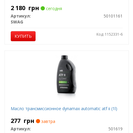
2 180
грн
сегодня
Артикул:
50101161
SWAG
Код: 1152331-6
КУПИТЬ
Масло трансмиссионное dynamax automatic atf ii (1l)
277
грн
завтра
Артикул:
501619