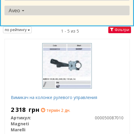
Aveo
по рейтингу
Фільтри
1 - 5 из 5
Вимикач на колонке рулевого управления
2 318
грн
термін 2 дн.
Артикул:
000050087010
Magneti
Marelli