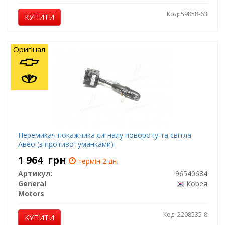
Код: 59858-63
КУПИТИ
Оригінал
Перемикач покажчика сигналу повороту та світла
Авео (з противотуманками)
1 964
грн
термін 2 дн.
Артикул:
96540684
General
Корея
Motors
Код: 2208535-8
КУПИТИ