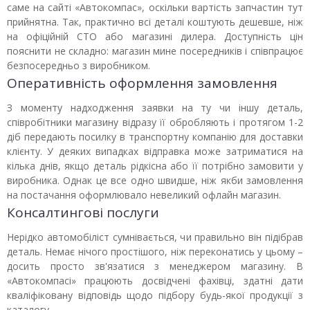
саме на сайті «Автокомпас», оскільки вартість запчастин тут
прийнятна. Так, практично всі деталі коштують дешевше, ніж
на офіційній СТО або магазині дилера. Доступність цін
пояснити не складно: магазин мине посередників і співпрацює
безпосередньо з виробником.
Оперативність оформлення замовлення
З моменту надходження заявки на ту чи іншу деталь,
співробітники магазину відразу її обробляють і протягом 1-2
діб передають посилку в транспортну компанію для доставки
клієнту. У деяких випадках відправка може затриматися на
кілька днів, якщо деталь рідкісна або її потрібно замовити у
виробника. Однак це все одно швидше, ніж якби замовлення
на постачання оформлювало невеликий офлайн магазин.
Консалтингові послуги
Нерідко автомобіліст сумнівається, чи правильно він підібрав
деталь. Немає нічого простішого, ніж переконатись у цьому –
досить просто зв'язатися з менеджером магазину. В
«Автокомпасі» працюють досвідчені фахівці, здатні дати
кваліфіковану відповідь щодо підбору будь-якої продукції з
каталогу.