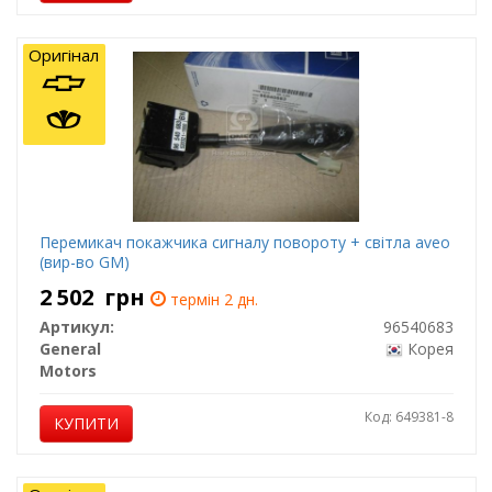
Оригінал
Перемикач покажчика сигналу повороту + світла aveo
(вир-во GM)
2 502
грн
термін 2 дн.
Артикул:
96540683
General
Корея
Motors
Код: 649381-8
КУПИТИ