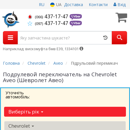
RU
UA
Доставка
Контакти
Вхід
437-17-47
(066)
437-17-47
(097)
Наприклад: вискомуфта бмв Е39, 1334101
Головна
Chevrolet
Aveo
Підрульовий перемикач
Подрулевой переключатель на Chevrolet
Aveo (Шевролет Авео)
Уточніть
автомобіль:
Виберіть рік
Chevrolet