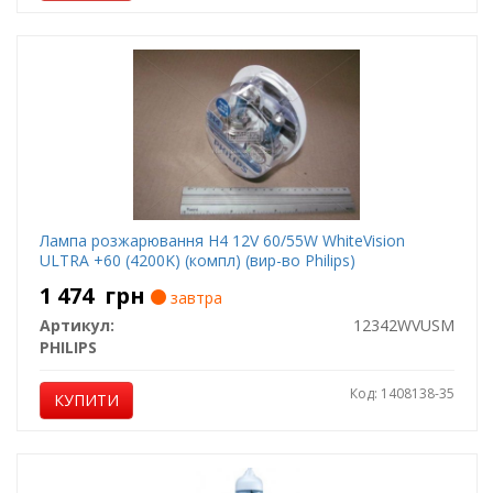
Лампа розжарювання H4 12V 60/55W WhiteVision
ULTRA +60 (4200K) (компл) (вир-во Philips)
1 474
грн
завтра
Артикул:
12342WVUSM
PHILIPS
Код: 1408138-35
КУПИТИ