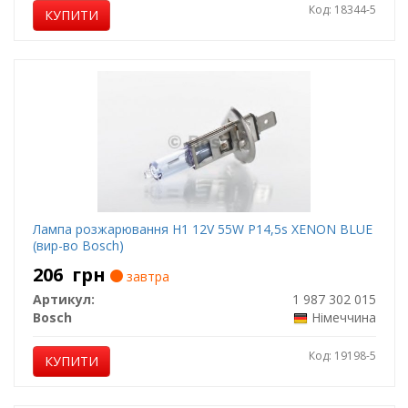
Код: 18344-5
КУПИТИ
Лампа розжарювання H1 12V 55W P14,5s XENON BLUE
(вир-во Bosch)
206
грн
завтра
Артикул:
1 987 302 015
Bosch
Німеччина
Код: 19198-5
КУПИТИ