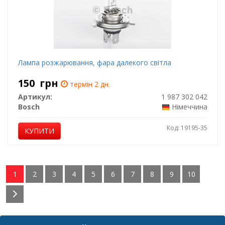
Лампа розжарювання, фара далекого світла
150
грн
термін 2 дн.
Артикул:
1 987 302 042
Bosch
Німеччина
Код: 19195-35
КУПИТИ
1
2
3
4
5
6
7
8
9
10