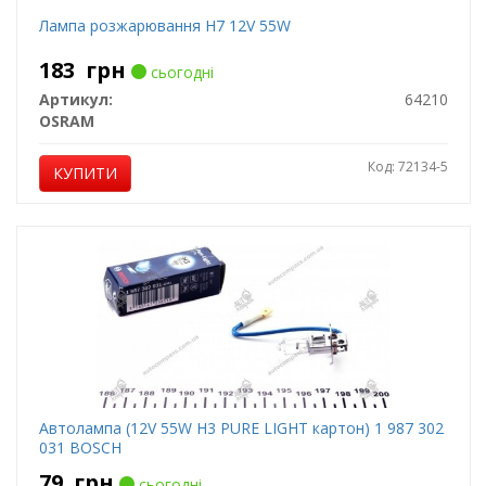
Лампа розжарювання H7 12V 55W
183
грн
сьогодні
Артикул:
64210
OSRAM
Код: 72134-5
КУПИТИ
Автолампа (12V 55W H3 PURE LIGHT картон) 1 987 302
031 BOSCH
79
грн
сьогодні