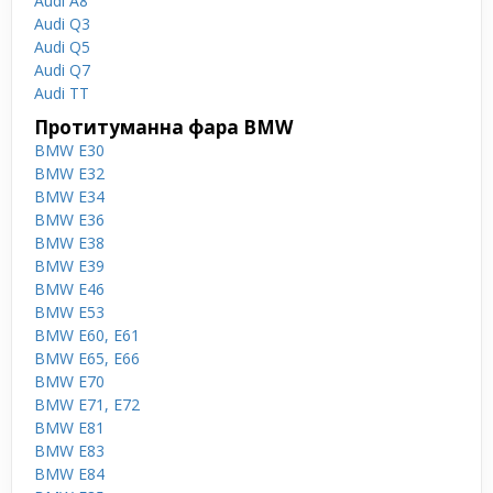
Audi A8
Audi Q3
Audi Q5
Audi Q7
Audi TT
Протитуманна фара BMW
BMW E30
BMW E32
BMW E34
BMW E36
BMW E38
BMW E39
BMW E46
BMW E53
BMW E60, E61
BMW E65, E66
BMW E70
BMW E71, E72
BMW E81
BMW E83
BMW E84