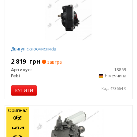
Двигун склоочисників
2 819
грн
завтра
Артикул:
18859
Febi
Німеччина
Код: 473664-9
КУПИТИ
Оригінал