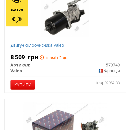
Двигун склоочисника Valeo
8 509
грн
термін 2 дн.
Артикул:
579749
Valeo
Франція
Код: 92987-33
КУПИТИ