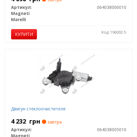
Артикул:
064038006010
Magneti
Marelli
Код: 196002-5
КУПИТИ
Двигун стеклоочистителя
4 232
грн
завтра
Артикул:
064038005010
Magneti