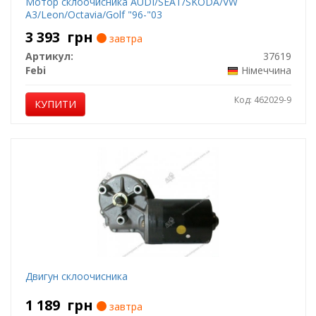
Мотор склоочисника AUDI/SEAT/SKODA/VW
A3/Leon/Octavia/Golf "96-"03
3 393
грн
завтра
Артикул:
37619
Febi
Німеччина
Код: 462029-9
КУПИТИ
Двигун склоочисника
1 189
грн
завтра