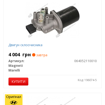
Двигун склоочисника
4 004
грн
завтра
Артикул:
064052110010
Magneti
Marelli
Код: 196074-5
КУПИТИ
Оригінал