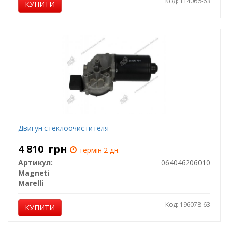
Код: 114066-63
КУПИТИ
Двигун стеклоочистителя
4 810
грн
термін 2 дн.
Артикул:
064046206010
Magneti
Marelli
Код: 196078-63
КУПИТИ