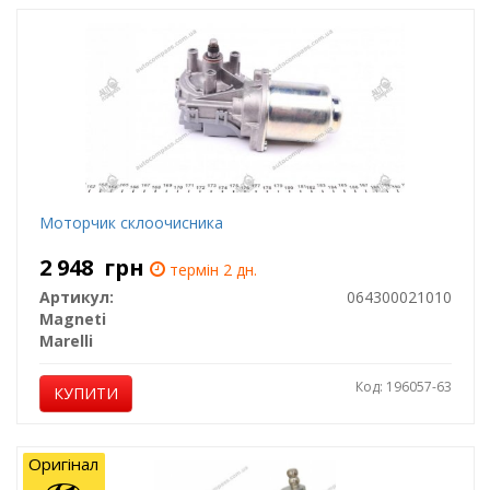
Моторчик склоочисника
2 948
грн
термін 2 дн.
Артикул:
064300021010
Magneti
Marelli
Код: 196057-63
КУПИТИ
Оригінал