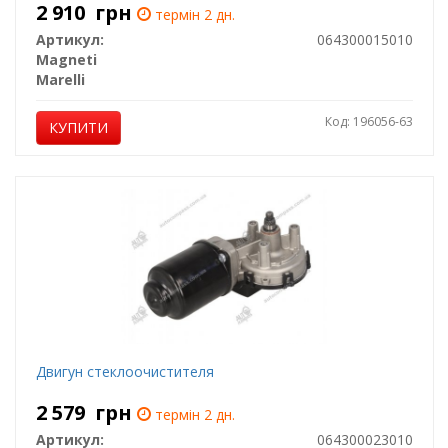
2 910
грн
термін 2 дн.
Артикул:
064300015010
Magneti
Marelli
Код: 196056-63
КУПИТИ
Двигун стеклоочистителя
2 579
грн
термін 2 дн.
Артикул:
064300023010