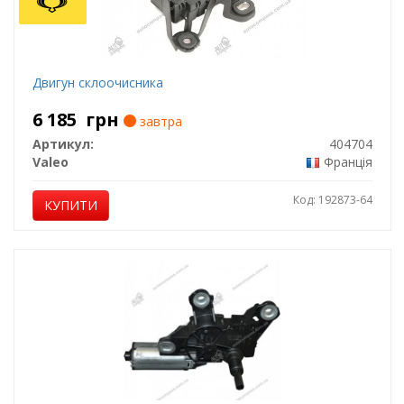
Двигун склоочисника
6 185
грн
завтра
Артикул:
404704
Valeo
Франція
Код: 192873-64
КУПИТИ