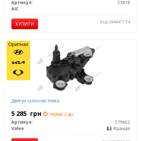
Артикул:
53818
AIC
Код: 2846477-54
КУПИТИ
Оригінал
Двигун склоочистника
5 285
грн
термін 2 дн.
Артикул:
579602
Valeo
Франція