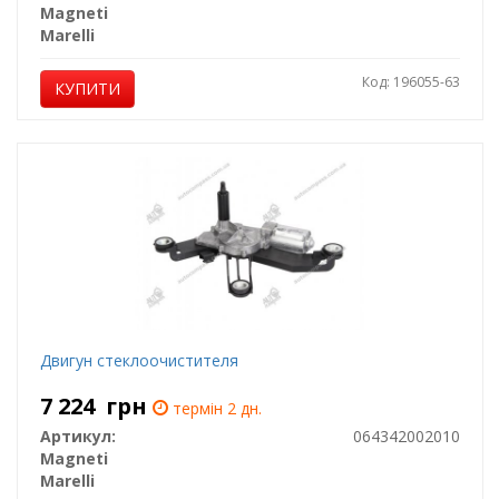
Magneti
Marelli
Код: 196055-63
КУПИТИ
Двигун стеклоочистителя
7 224
грн
термін 2 дн.
Артикул:
064342002010
Magneti
Marelli