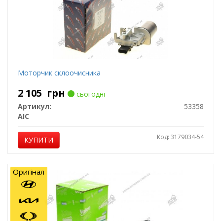
Моторчик склоочисника
2 105
грн
сьогодні
Артикул:
53358
AIC
Код: 3179034-54
КУПИТИ
Оригінал