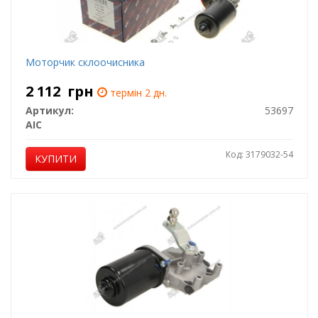
Моторчик склоочисника
2 112
грн
термін 2 дн.
Артикул:
53697
AIC
Код: 3179032-54
КУПИТИ