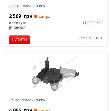
Двигун склоочисника
2 569
грн
завтра
Артикул:
1198200500
JP GROUP
Код: 2591560-31
КУПИТИ
Двигун склоочисника
4 096
грн
завтра