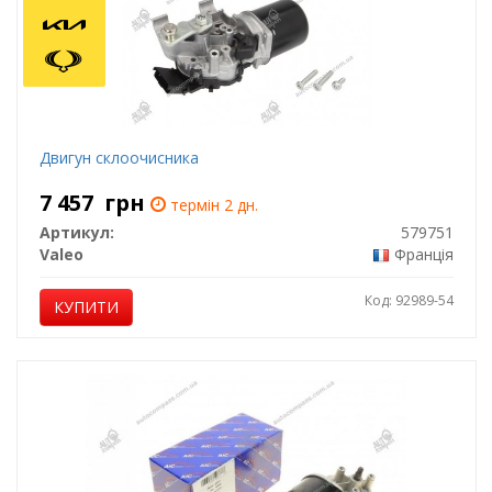
Двигун склоочисника
7 457
грн
термін 2 дн.
Артикул:
579751
Valeo
Франція
Код: 92989-54
КУПИТИ