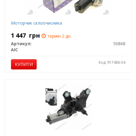
Моторчик склоочисника
1 447
грн
термін 2 дн.
Артикул:
50868
AIC
Код: 917486-54
КУПИТИ