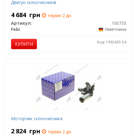
Двигун склоочисників
4 684
грн
термін 2 дн.
Артикул:
100735
Febi
Німеччина
Код: 1992435-54
КУПИТИ
Моторчик склоочисника
2 824
грн
термін 2 дн.