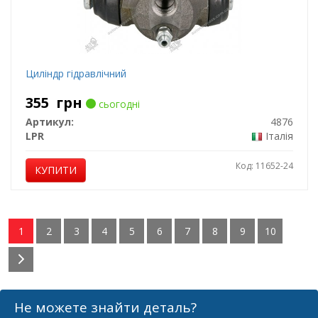
Циліндр гідравлічний
355
грн
сьогодні
Артикул:
4876
LPR
Італія
Код: 11652-24
КУПИТИ
1
2
3
4
5
6
7
8
9
10
Не можете знайти деталь?