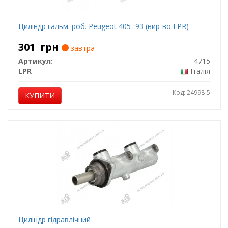
Циліндр гальм. роб. Peugeot 405 -93 (вир-во LPR)
301
грн
завтра
Артикул:
4715
LPR
Італія
Код: 24998-5
КУПИТИ
Циліндр гідравлічний