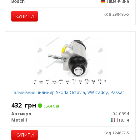
Bosch
Німеччина
Код: 298496-5
КУПИТИ
Гальмівний цилындр Skoda Octavia, VW Caddy, Passat
432
грн
сьогодні
Артикул:
04-0594
Metelli
Італія
Код: 124627-5
КУПИТИ