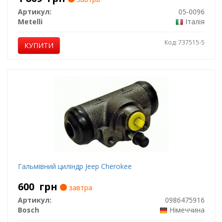
Артикул:
05-0096
Metelli
Італія
Код: 737515-5
КУПИТИ
Гальмівний циліндр Jeep Cherokee
600
грн
завтра
Артикул:
0986475916
Bosch
Німеччина