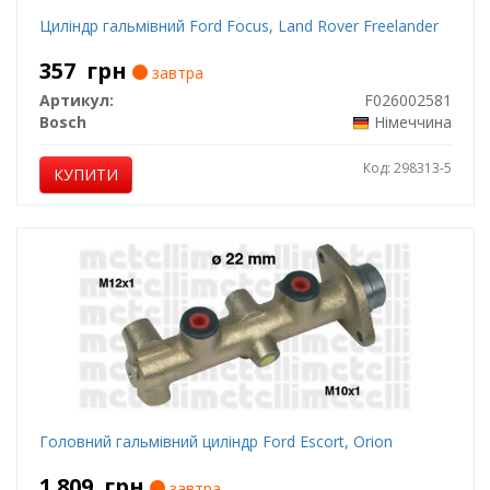
Циліндр гальмівний Ford Focus, Land Rover Freelander
357
грн
завтра
Артикул:
F026002581
Bosch
Німеччина
Код: 298313-5
КУПИТИ
Головний гальмівний циліндр Ford Escort, Orion
1 809
грн
завтра