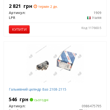
2 821
грн
термін 2 дн.
Артикул:
1909
LPR
Італія
Код: 117660-5
КУПИТИ
Гальмівний циліндр Ваз 2108-2115
546
грн
сьогодні
Артикул:
0986475795