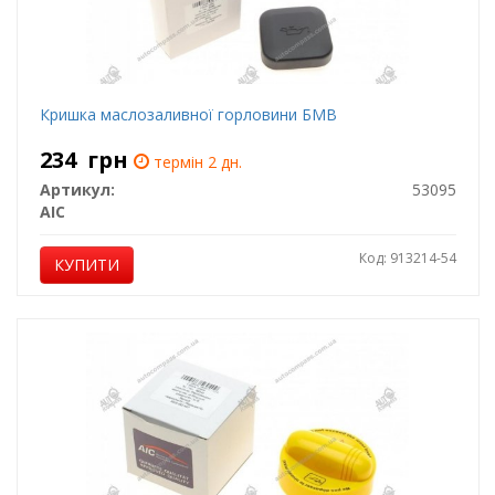
Кришка маслозаливної горловини БМВ
234
грн
термін 2 дн.
Артикул:
53095
AIC
Код: 913214-54
КУПИТИ