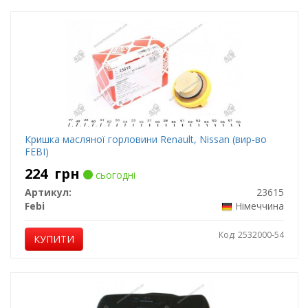
Кришка масляної горловини Renault, Nissan (вир-во
FEBI)
224
грн
сьогодні
Артикул:
23615
Febi
Німеччина
Код: 2532000-54
КУПИТИ