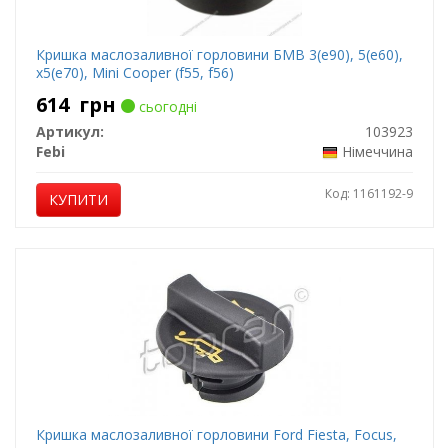
Кришка маслозаливної горловини БМВ 3(е90), 5(е60),
х5(е70), Mini Cooper (f55, f56)
614
грн
сьогодні
Артикул:
103923
Febi
Німеччина
Код: 1161192-9
КУПИТИ
Кришка маслозаливної горловини Ford Fiesta, Focus,