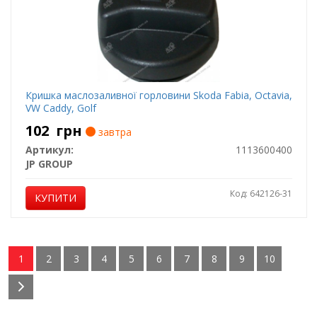
Кришка маслозаливної горловини Skoda Fabia, Octavia,
VW Caddy, Golf
102
грн
завтра
Артикул:
1113600400
JP GROUP
Код: 642126-31
КУПИТИ
1
2
3
4
5
6
7
8
9
10