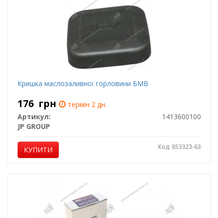
Кришка маслозаливної горловини БМВ
176
грн
термін 2 дн.
Артикул:
1413600100
JP GROUP
Код: 853323-63
КУПИТИ