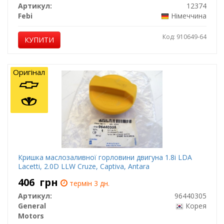
Артикул:
12374
Febi
Німеччина
Код: 910649-64
КУПИТИ
Оригінал
Кришка маслозаливної горловини двигуна 1.8i LDA
Lacetti, 2.0D LLW Cruze, Captiva, Antara
406
грн
термін 3 дн.
Артикул:
96440305
General
Корея
Motors