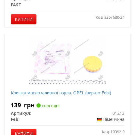
FAST
Код: 3267680-24
КУПИТИ
Кришка маслозаливної горла. OPEL (вир-во Febi)
139
грн
сьогодні
Артикул:
01213
Febi
Німеччина
Код: 10392-9
КУПИТИ