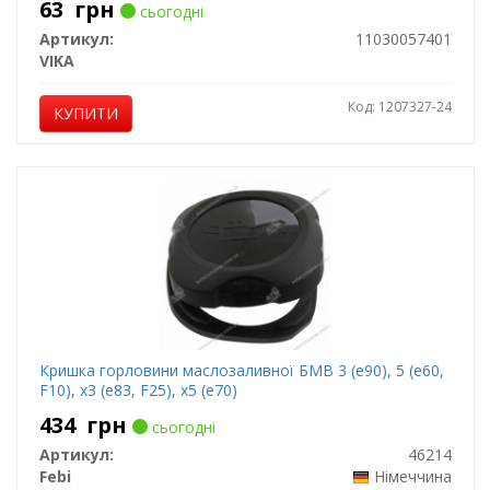
63
грн
сьогодні
Артикул:
11030057401
VIKA
Код: 1207327-24
КУПИТИ
Кришка горловини маслозаливної БМВ 3 (е90), 5 (е60,
F10), x3 (e83, F25), x5 (e70)
434
грн
сьогодні
Артикул:
46214
Febi
Німеччина