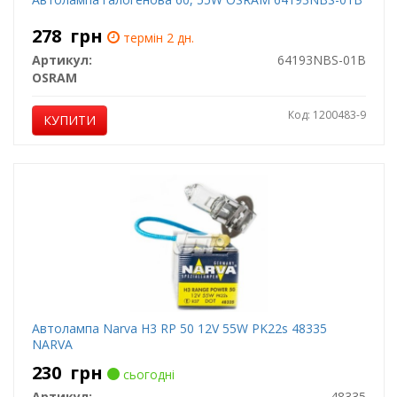
278
грн
термін 2 дн.
Артикул:
64193NBS-01B
OSRAM
Код: 1200483-9
КУПИТИ
Автолампа Narva H3 RP 50 12V 55W PK22s 48335
NARVA
230
грн
сьогодні
Артикул:
48335