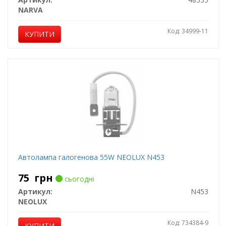
NARVA
Код: 34999-11
КУПИТИ
Автолампа галогенова 55W NEOLUX N453
75
грн
сьогодні
Артикул:
N453
NEOLUX
Код: 734384-9
КУПИТИ