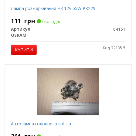
Лампа розжарювання H3 12V 55W PK22S
111
грн
сьогодні
Артикул:
64151
OSRAM
Код: 72135-5
КУПИТИ
Автолампа головного світла