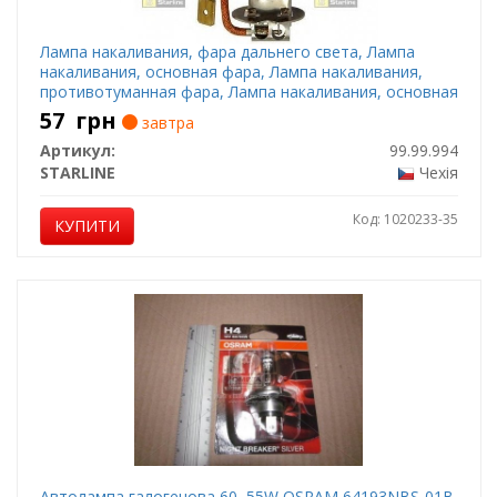
Лампа накаливания, фара дальнего света, Лампа
накаливания, основная фара, Лампа накаливания,
противотуманная фара, Лампа накаливания, основная
фара, Лампа накаливания, фара дальнего света,
57
грн
завтра
Лампа накаливания, противотуманная фара, Лампа
Артикул:
99.99.994
накаливания, ф
STARLINE
Чехія
Код: 1020233-35
КУПИТИ
Автолампа галогенова 60, 55W OSRAM 64193NBS-01B