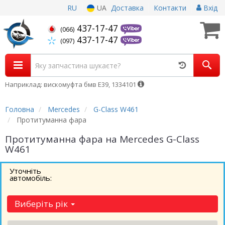
RU
UA
Доставка
Контакти
Вхід
437-17-47
(066)
437-17-47
(097)
Наприклад: вискомуфта бмв Е39, 1334101
Головна
Mercedes
G-Class W461
Протитуманна фара
Протитуманна фара на Mercedes G-Class
W461
Уточніть
автомобіль:
Виберіть рік