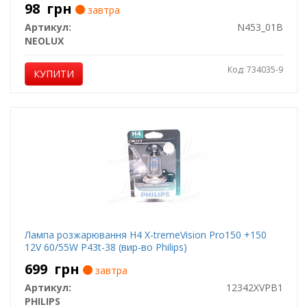
98
грн
завтра
Артикул:
N453_01B
NEOLUX
Код: 734035-9
КУПИТИ
Лампа розжарювання H4 X-tremeVision Pro150 +150
12V 60/55W P43t-38 (вир-во Philips)
699
грн
завтра
Артикул:
12342XVPB1
PHILIPS