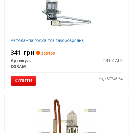
Автолампа гол.світла газорозрядна
341
грн
завтра
Артикул:
64151ALS
OSRAM
Код: 57746-64
КУПИТИ