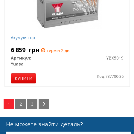
Акумулятор
6 859
грн
термін 2 дн.
Артикул:
YBX5019
Yuasa
Код: 737780-36
КУПИТИ
1
2
3
Не можете знайти деталь?