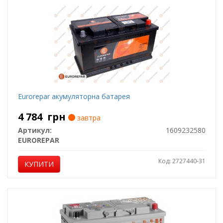
Eurorepar акумуляторна батарея
4 784
грн
завтра
Артикул:
1609232580
EUROREPAR
Код: 2727440-31
КУПИТИ