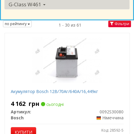
G-Class W461
по рейтингу
Фільтри
1 - 30 из 61
Акумулятор Bosch 12В/70Аг/640А/16,449кг
4 162
грн
сьогодні
Артикул:
0092S30080
Bosch
Німеччина
Код: 28592-5
КУПИТИ