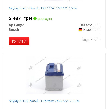
Акумулятор Bosch 12В/77Аг/780А/17,54кг
5 487
грн
сьогодні
Артикул:
0092S50080
Bosch
Німеччина
Код: 15997-9
КУПИТИ
Акумулятор Bosch 12В/95Аг/800А/21,122кг