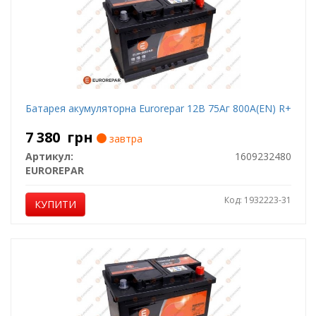
Батарея акумуляторна Eurorepar 12В 75Аг 800А(EN) R+
7 380
грн
завтра
Артикул:
1609232480
EUROREPAR
Код: 1932223-31
КУПИТИ