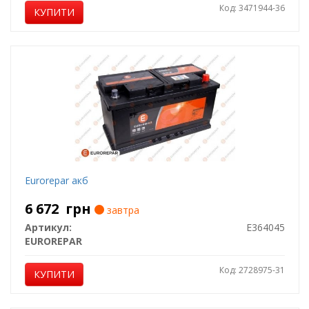
Код: 3471944-36
КУПИТИ
Eurorepar акб
6 672
грн
завтра
Артикул:
E364045
EUROREPAR
Код: 2728975-31
КУПИТИ