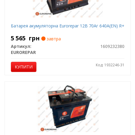
Батарея акумуляторна Eurorepar 12В 70Аг 640А(EN) R+
5 565
грн
завтра
Артикул:
1609232380
EUROREPAR
Код: 1932246-31
КУПИТИ