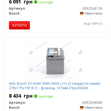
6 091
грн
сьогодні
Артикул:
0092S40130
Bosch
Німеччина
Код: 19915-5
КУПИТИ
АКБ Bosch S5 AGM 70Аh/760А (-/+) (Стандартні клеми)
278x175x190 B13 - фланець 10.5мм (Пуск/AGM)
8 434
грн
сьогодні
Артикул:
0092S5A080
Bosch
Німеччина