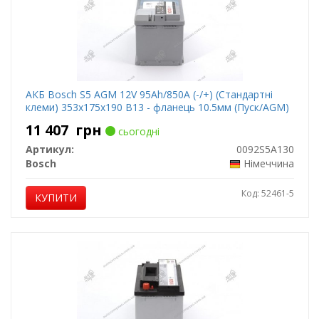
АКБ Bosch S5 AGM 12V 95Аh/850А (-/+) (Стандартні
клеми) 353x175x190 B13 - фланець 10.5мм (Пуск/AGM)
11 407
грн
сьогодні
Артикул:
0092S5A130
Bosch
Німеччина
Код: 52461-5
КУПИТИ