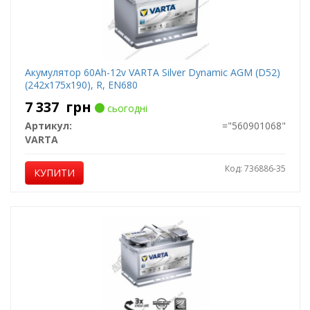
Акумулятор 60Ah-12v VARTA Silver Dynamic AGM (D52)
(242х175х190), R, EN680
7 337
грн
сьогодні
Артикул:
="560901068"
VARTA
Код: 736886-35
КУПИТИ