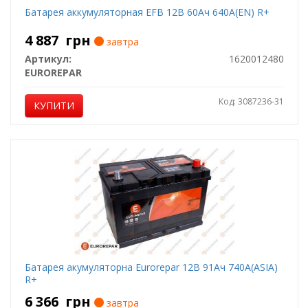
Батарея аккумуляторная EFB 12В 60Ач 640А(EN) R+
4 887
грн
завтра
Артикул:
1620012480
EUROREPAR
Код: 3087236-31
КУПИТИ
Батарея акумуляторна Eurorepar 12В 91Ач 740А(ASIA)
R+
6 366
грн
завтра