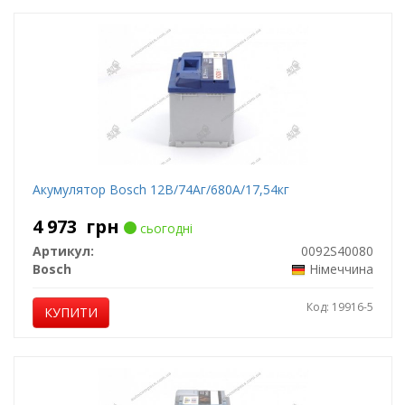
Акумулятор Bosch 12В/74Аг/680А/17,54кг
4 973
грн
сьогодні
Артикул:
0092S40080
Bosch
Німеччина
Код: 19916-5
КУПИТИ