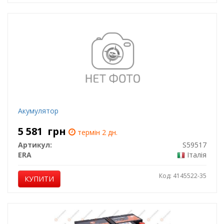
Акумулятор
5 581
грн
термін 2 дн.
Артикул:
S59517
ERA
Італія
Код: 4145522-35
КУПИТИ