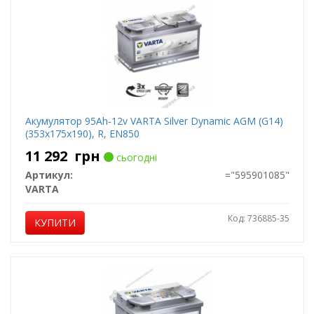
Акумулятор 95Ah-12v VARTA Silver Dynamic AGM (G14)
(353х175х190), R, EN850
11 292
грн
сьогодні
Артикул:
="595901085"
VARTA
Код: 736885-35
КУПИТИ