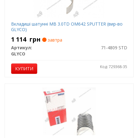
Вкладиші шатунні MB 3.0TD OM642 SPUTTER (вир-во
GLYCO)
1 114
грн
завтра
Артикул:
71-4809 STD
GLYCO
Код: 729368-35
КУПИТИ