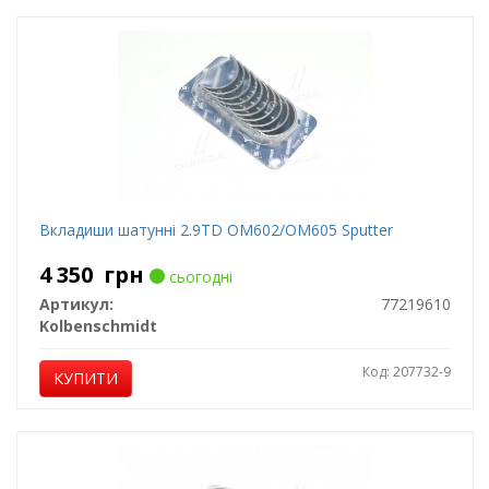
Вкладиши шатунні 2.9TD OM602/OM605 Sputter
4 350
грн
сьогодні
Артикул:
77219610
Kolbenschmidt
Код: 207732-9
КУПИТИ