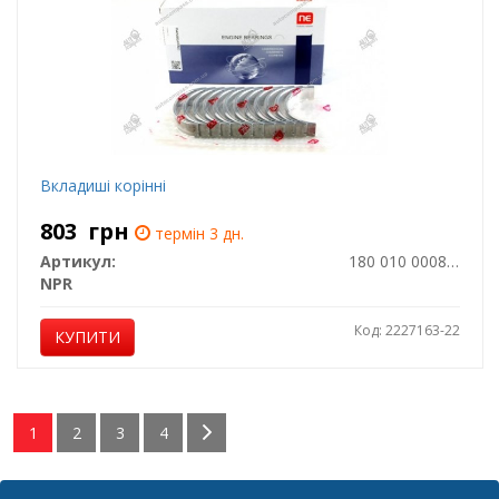
Вкладиші корінні
803
грн
термін 3 дн.
Артикул:
180 010 0008 00
NPR
Код: 2227163-22
КУПИТИ
1
2
3
4