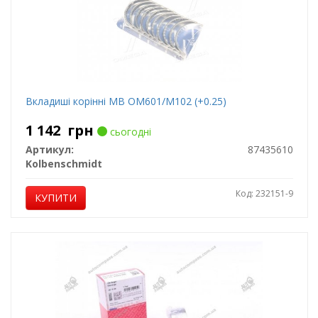
Вкладиші корінні MB ОМ601/M102 (+0.25)
1 142
грн
сьогодні
Артикул:
87435610
Kolbenschmidt
Код: 232151-9
КУПИТИ