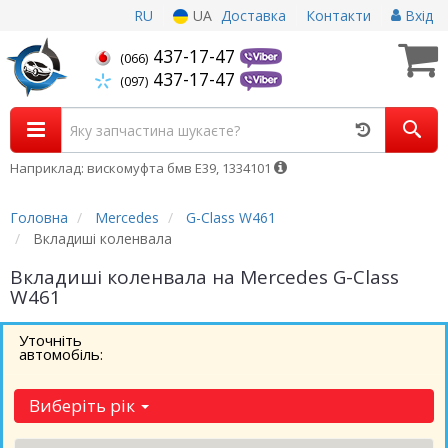
RU
UA
Доставка
Контакти
Вхід
437-17-47
(066)
437-17-47
(097)
Наприклад: вискомуфта бмв Е39, 1334101
Головна
Mercedes
G-Class W461
Вкладиші коленвала
Вкладиші коленвала на Mercedes G-Class
W461
Уточніть
автомобіль:
Виберіть рік