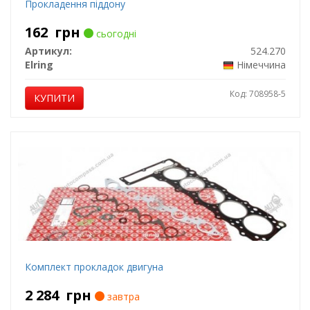
Прокладення піддону
162
грн
сьогодні
Артикул:
524.270
Elring
Німеччина
Код: 708958-5
КУПИТИ
Комплект прокладок двигуна
2 284
грн
завтра