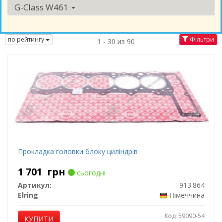
G-Class W461
по рейтингу
Фільтри
1 - 30 из 90
Прокладка головки блоку циліндрів
1 701
грн
сьогодні
Артикул:
913.864
Elring
Німеччина
Код: 59090-54
КУПИТИ