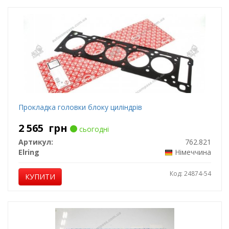
Прокладка головки блоку циліндрів
2 565
грн
сьогодні
Артикул:
762.821
Elring
Німеччина
Код: 24874-54
КУПИТИ