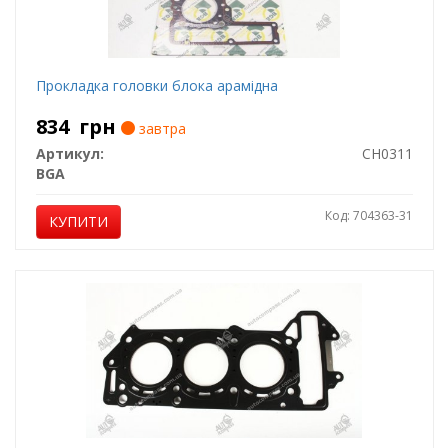
Прокладка головки блока арамідна
834
грн
завтра
Артикул:
CH0311
BGA
Код: 704363-31
КУПИТИ