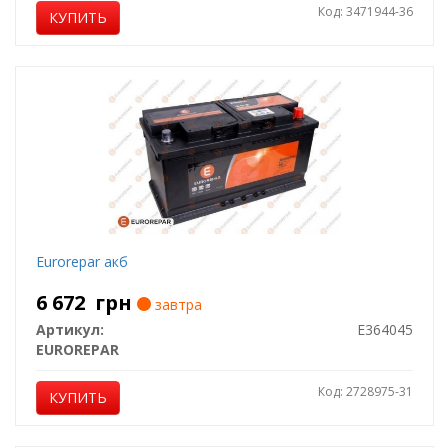
Код: 3471944-36
КУПИТЬ
Eurorepar акб
6 672
грн
завтра
Артикул:
E364045
EUROREPAR
Код: 2728975-31
КУПИТЬ