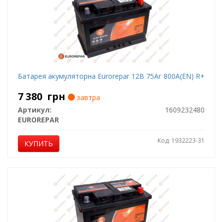
Батарея акумуляторна Eurorepar 12В 75Аг 800А(EN) R+
7 380
грн
завтра
Артикул:
1609232480
EUROREPAR
Код: 1932223-31
КУПИТЬ