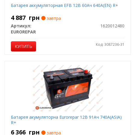
Батарея аккумуляторная EFB 12В 60Ач 640А(EN) R+
4 887
грн
завтра
Артикул:
1620012480
EUROREPAR
Код: 3087236-31
КУПИТЬ
Батарея акумуляторна Eurorepar 12В 91Ач 740А(ASIA)
R+
6 366
грн
завтра