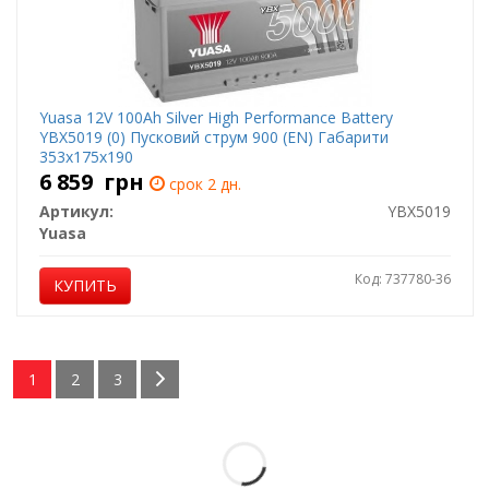
Yuasa 12V 100Ah Silver High Performance Battery
YBX5019 (0) Пусковий струм 900 (EN) Габарити
353х175х190
6 859
грн
срок 2 дн.
Артикул:
YBX5019
Yuasa
Код: 737780-36
КУПИТЬ
1
2
3