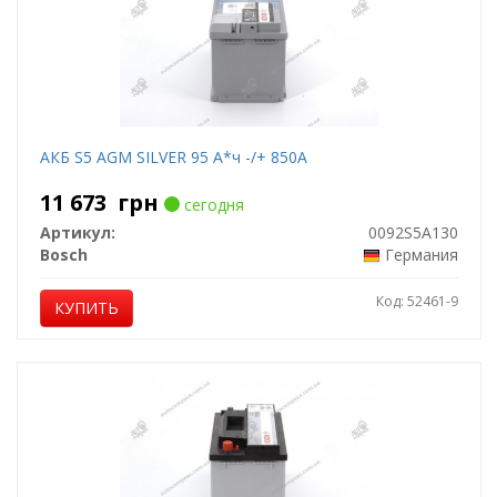
АКБ S5 AGM SILVER 95 А*ч -/+ 850A
11 673
грн
сегодня
Артикул:
0092S5A130
Bosch
Германия
Код: 52461-9
КУПИТЬ