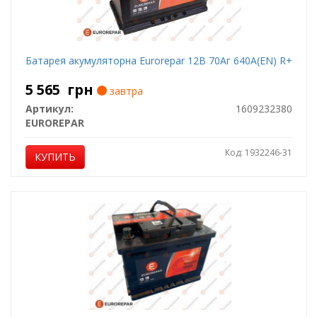
Батарея акумуляторна Eurorepar 12В 70Аг 640А(EN) R+
5 565
грн
завтра
Артикул:
1609232380
EUROREPAR
Код: 1932246-31
КУПИТЬ