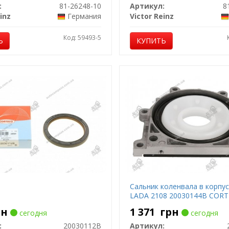
:
81-26248-10
Артикул:
8
inz
Германия
Victor Reinz
Код: 59493-5
Ь
КУПИТЬ
Сальник коленвала в корпус
LADA 2108 20030144B COR
рн
1 371
грн
сегодня
сегодня
:
20030112B
Артикул: