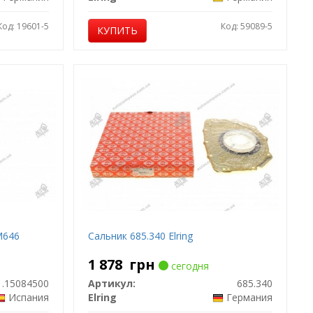
Код: 19601-5
Код: 59089-5
КУПИТЬ
M646
Сальник 685.340 Elring
1 878
грн
сегодня
.15084500
Артикул:
685.340
Испания
Elring
Германия