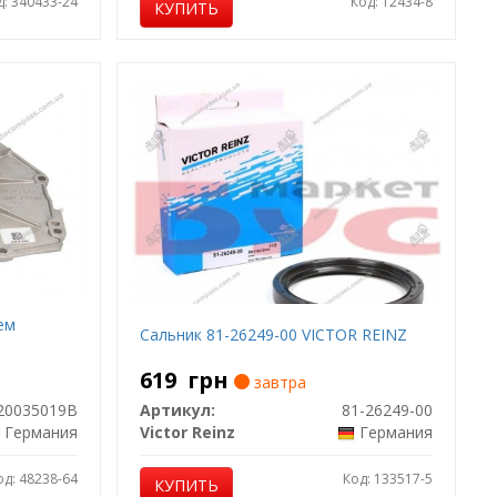
д: 340433-24
Код: 12434-8
КУПИТЬ
ем
Сальник 81-26249-00 VICTOR REINZ
619
грн
завтра
20035019B
Артикул:
81-26249-00
Германия
Victor Reinz
Германия
од: 48238-64
Код: 133517-5
КУПИТЬ