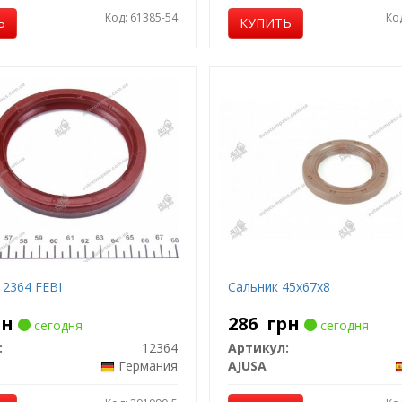
Код: 61385-54
Ко
Ь
КУПИТЬ
12364 FEBI
Сальник 45x67x8
рн
286
грн
сегодня
сегодня
:
12364
Артикул:
Германия
AJUSA