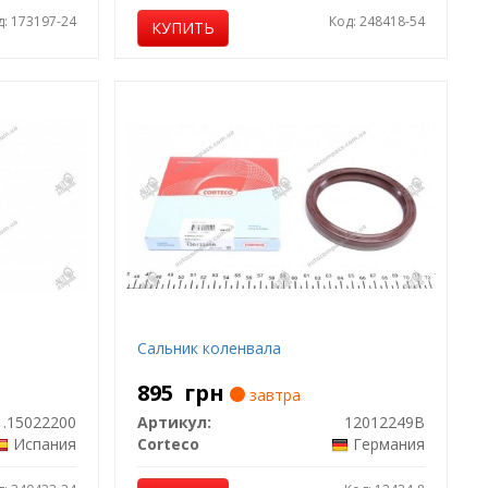
д: 173197-24
Код: 248418-54
КУПИТЬ
Сальник коленвала
895
грн
завтра
.15022200
Артикул:
12012249B
Испания
Corteco
Германия