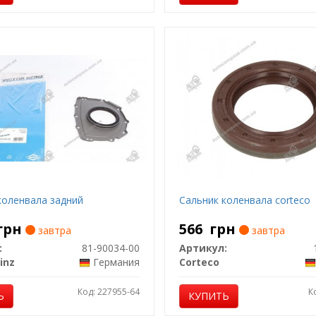
коленвала задний
Сальник коленвала corteco
грн
566
грн
завтра
завтра
:
81-90034-00
Артикул:
inz
Германия
Corteco
Код: 227955-64
К
Ь
КУПИТЬ