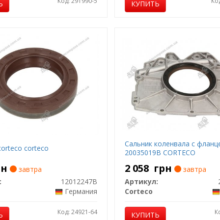
Код: 291990-5
Ко
Ь
КУПИТЬ
Сальник коленвала с фланц
orteco corteco
20035019B CORTECO
рн
2 058
грн
завтра
завтра
:
12012247B
Артикул:
Германия
Corteco
Код: 24921-64
К
Ь
КУПИТЬ