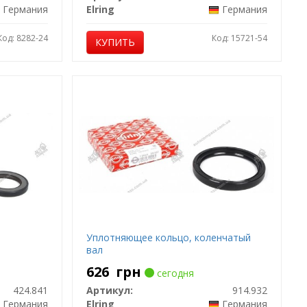
Германия
Elring
Германия
Код: 8282-24
Код: 15721-54
КУПИТЬ
Уплотняющее кольцо, коленчатый
вал
626
грн
сегодня
424.841
Артикул:
914.932
Германия
Elring
Германия