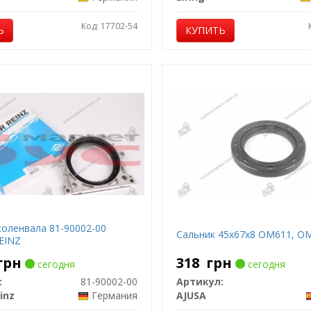
Код: 17702-54
Ь
КУПИТЬ
коленвала 81-90002-00
Сальник 45x67x8 OM611, O
EINZ
грн
318
грн
сегодня
сегодня
:
81-90002-00
Артикул:
inz
Германия
AJUSA