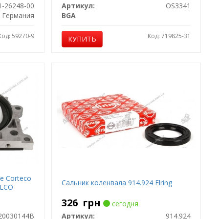
1-26248-00
Артикул:
OS3341
Германия
BGA
Код: 59270-9
Код: 719825-31
КУПИТЬ
е Corteco
Сальник коленвала 914.924 Elring
TECO
326
грн
сегодня
20030144B
Артикул:
914.924