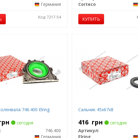
Германия
Corteco
Код: 7217-54
Ь
КУПИТЬ
оленвала 746.400 Elring
Сальник 45x67x8
грн
416
грн
сегодня
сегодня
:
746.400
Артикул:
Германия
Elring