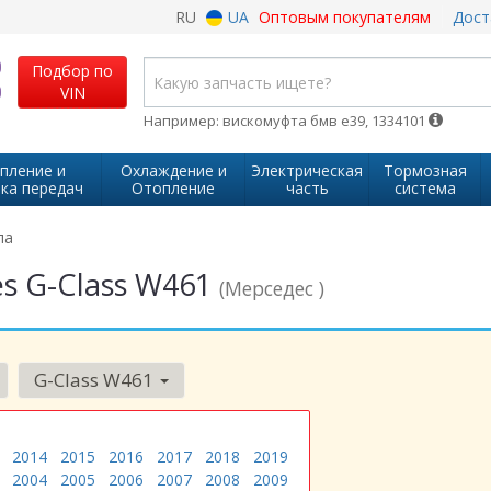
RU
UA
Оптовым покупателям
Дост
Подбор по
VIN
Например: вискомуфта бмв е39, 1334101
пление и
Охлаждение и
Электрическая
Тормозная
ка передач
Отопление
часть
система
ла
s G-Class W461
(Мерседес )
G-Class W461
2014
2015
2016
2017
2018
2019
2004
2005
2006
2007
2008
2009