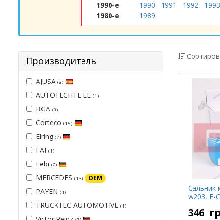
1990-е
1990
1991
1992
1993
1980-е
1989
Сортиров
Производитель
AJUSA
(3)
AUTOTECHTEILE
(1)
BGA
(3)
Corteco
(15)
Elring
(7)
FAI
(1)
Febi
(2)
MERCEDES
OEM
(13)
Сальник 
PAYEN
(4)
w203, E-C
TRUCKTEC AUTOMOTIVE
(1)
346
г
Victor Reinz
(7)